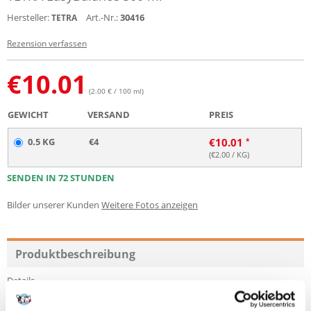
Hersteller:
Art.-Nr.:
30416
TETRA
Rezension verfassen
€
10.01
(2.00 € / 100 ml)
GEWICHT
VERSAND
PREIS
0.5 KG
€4
€
10.01
(€
2.00
/ KG)
SENDEN IN 72 STUNDEN
Bilder unserer Kunden
Weitere Fotos anzeigen
Produktbeschreibung
Details
Stabilisiert die wichtigsten Wasserwerte Karbonathärte (KH) und pH