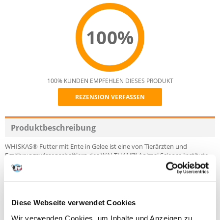
100%
100% KUNDEN EMPFEHLEN DIESES PRODUKT
REZENSION VERFASSEN
Recommend
Produktbeschreibung
WHISKAS® Futter mit Ente in Gelee ist eine von Tierärzten und
Ernährungswissenschaftlern des WALTHAM™ Animal Science Institute
entwickelte Rezeptur. Diese komplette, vollwertige Mahlzeit für Katzen
über 1 Jahr enthält wichtige Mineralien, darunter Zink, das für eine
gesunde Haut und ein schönes Fell Ihres Tieres sorgt. WHISKAS® mit
Ente in Gelee enthält keine künstlichen Farb- oder
Konservierungsstoffe.
Diese Webseite verwendet Cookies
Wir verwenden Cookies, um Inhalte und Anzeigen zu