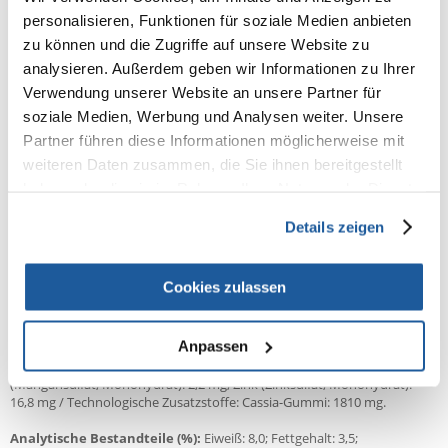
Vorteile der Fütterung von WHISKAS® für Ihre Katze:
personalisieren, Funktionen für soziale Medien anbieten
Gesunde Haut und gesundes Fell.
zu können und die Zugriffe auf unsere Website zu
Enthält Zink.
analysieren. Außerdem geben wir Informationen zu Ihrer
Gesunde Harnwege.
Mit der richtigen Menge an Mineralien.
Verwendung unserer Website an unsere Partner für
Sie versorgen Ihre Katze mit einer vollständigen und
soziale Medien, Werbung und Analysen weiter. Unsere
ausgewogenen Mahlzeit.
Partner führen diese Informationen möglicherweise mit
weiteren Daten zusammen, die Sie ihnen bereitgestellt
Zusammensetzung:
Fleisch und tierische Erzeugnisse (37%, davon 4%
haben oder die sie im Rahmen Ihrer Nutzung der Dienste
Entenstücke*), Getreide, pflanzliche Eiweißextrakte, Mineralstoffe,
gesammelt haben.
Zucker.
Details zeigen
*Die Entenstücke machen in der Regel 47 % des Produkts aus.
Brennwert:
77 kcal/100 g
Cookies zulassen
Zusatzstoffe/1 kg
:
Nahrungsergänzungsmittel: Vitamin B1: 31,5 mg, Vitamin D3: 250 IU,
Anpassen
Vitamin E: 21,0 mg, Taurin: 650 mg, Jod (Calciumjodat, wasserfrei): 0,22
mg, Eisen (Eisen(II)-sulfat, Monohydrat): 10,9 mg, Mangan
(Mangansulfat, Monohydrat): 2,2 mg, Zink (Zinksulfat, Monohydrat):
16,8 mg / Technologische Zusatzstoffe: Cassia-Gummi: 1810 mg.
Analytische Bestandteile (%):
Eiweiß: 8,0; Fettgehalt: 3,5;