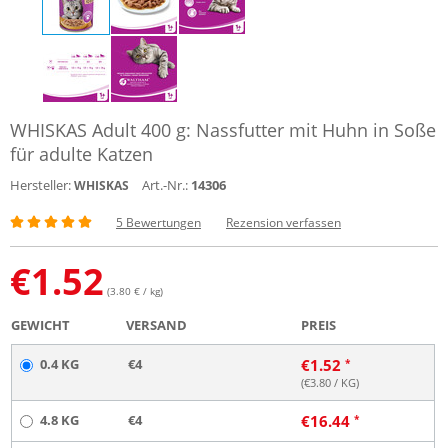
WHISKAS Adult 400 g: Nassfutter mit Huhn in Soße
für adulte Katzen
Hersteller:
Art.-Nr.:
14306
WHISKAS
5 Bewertungen
Rezension verfassen
€
1.52
(3.80 € / kg)
GEWICHT
VERSAND
PREIS
0.4 KG
€4
€
1.52
(€
3.80
/ KG)
4.8 KG
€4
€
16.44