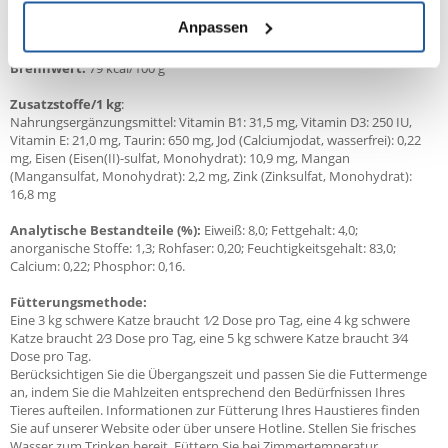
*Teilstücke machen typischerweise 47% des Produkts aus
Anpassen
Brennwert:
79 kcal/100 g
Zusatzstoffe/1 kg
:
Nahrungsergänzungsmittel: Vitamin B1: 31,5 mg, Vitamin D3: 250 IU,
Vitamin E: 21,0 mg, Taurin: 650 mg, Jod (Calciumjodat, wasserfrei): 0,22
mg, Eisen (Eisen(II)-sulfat, Monohydrat): 10,9 mg, Mangan
(Mangansulfat, Monohydrat): 2,2 mg, Zink (Zinksulfat, Monohydrat):
16,8 mg
Analytische Bestandteile (%):
Eiweiß: 8,0; Fettgehalt: 4,0;
anorganische Stoffe: 1,3; Rohfaser: 0,20; Feuchtigkeitsgehalt: 83,0;
Calcium: 0,22; Phosphor: 0,16.
Fütterungsmethode:
Eine 3 kg schwere Katze braucht 1⁄2 Dose pro Tag, eine 4 kg schwere
Katze braucht 2⁄3 Dose pro Tag, eine 5 kg schwere Katze braucht 3⁄4
Dose pro Tag.
Berücksichtigen Sie die Übergangszeit und passen Sie die Futtermenge
an, indem Sie die Mahlzeiten entsprechend den Bedürfnissen Ihres
Tieres aufteilen. Informationen zur Fütterung Ihres Haustieres finden
Sie auf unserer Website oder über unsere Hotline. Stellen Sie frisches
Wasser zum Trinken bereit. Füttern Sie bei Zimmertemperatur.