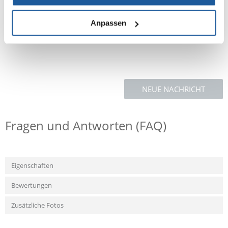
Mineralstoffe, Milch und Molkereierzeugnisse (0,7% Magermilchpulver
in den gefüllten Stückchen, das entspricht 4% Magermilch), pflanzliche
Anpassen
Nebenerzeugnisse, Gemüse (4% Karotten in den orangen Stückchen, 4%
Erbsen in den grünen Stückchen).
NEUE NACHRICHT
Fragen und Antworten (FAQ)
Eigenschaften
Bewertungen
Zusätzliche Fotos