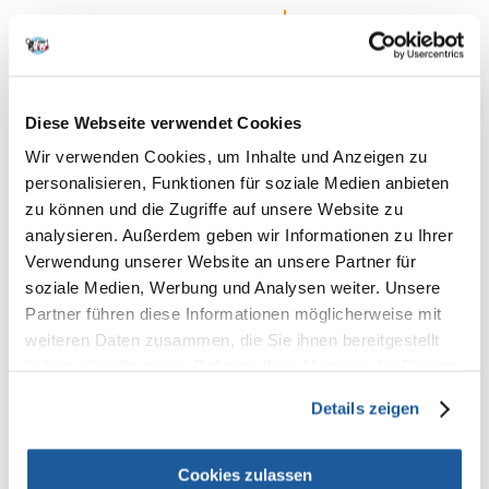
43 BEWERTUNGEN
4.9 z 5
Diese Webseite verwendet Cookies
98%
Wir verwenden Cookies, um Inhalte und Anzeigen zu
personalisieren, Funktionen für soziale Medien anbieten
zu können und die Zugriffe auf unsere Website zu
analysieren. Außerdem geben wir Informationen zu Ihrer
98% KUNDEN EMPFEHLEN DIESES PRODUKT
Verwendung unserer Website an unsere Partner für
soziale Medien, Werbung und Analysen weiter. Unsere
REZENSION VERFASSEN
Recommend
Partner führen diese Informationen möglicherweise mit
weiteren Daten zusammen, die Sie ihnen bereitgestellt
Produktbeschreibung
haben oder die sie im Rahmen Ihrer Nutzung der Dienste
gesammelt haben.
Details zeigen
Whiskas Junior Huhn ist ein Trocken-Alleinfuttermittel für
heranwachsende Kätzchen bis zu 12 Monaten.
Getreide, Fleisch und tierische Nebenerzeugnisse (u.a. 4% Huhn in den
Cookies zulassen
braunen Stückchen, Öle und Fette, pflanzliche Eiweissextrakte,