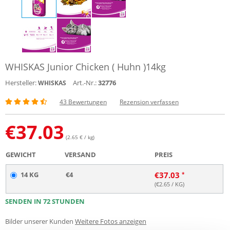
WHISKAS Junior Chicken ( Huhn )14kg
Hersteller:
Art.-Nr.:
32776
WHISKAS
43 Bewertungen
Rezension verfassen
€
37.03
(2.65 € / kg)
GEWICHT
VERSAND
PREIS
14 KG
€4
€
37.03
(€
2.65
/ KG)
SENDEN IN 72 STUNDEN
Bilder unserer Kunden
Weitere Fotos anzeigen