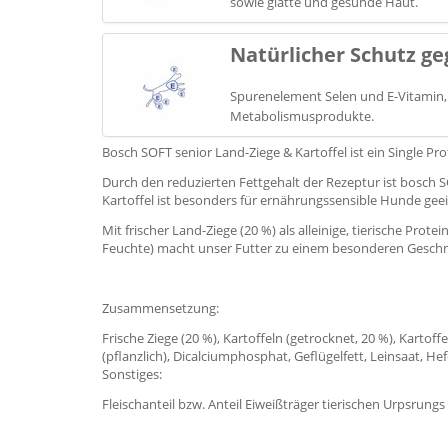
sowie glatte und gesunde Haut.
Natürlicher Schutz ge
Spurenelement Selen und E-Vitamin, 
Metabolismusprodukte.
Bosch SOFT senior Land-Ziege & Kartoffel ist ein Single 
Durch den reduzierten Fettgehalt der Rezeptur ist bosch S
Kartoffel ist besonders für ernährungssensible Hunde geeig
Mit frischer Land-Ziege (20 %) als alleinige, tierische Pro
Feuchte) macht unser Futter zu einem besonderen Geschm
Zusammensetzung:
Frische Ziege (20 %), Kartoffeln (getrocknet, 20 %), Kartof
(pflanzlich), Dicalciumphosphat, Geflügelfett, Leinsaat, H
Sonstiges:
Fleischanteil bzw. Anteil Eiweißträger tierischen Urpsrungs