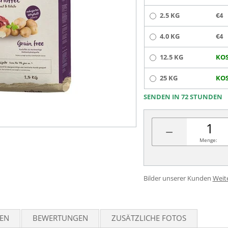
2.5 KG
€4
4.0 KG
€4
12.5 KG
KOS
25 KG
KOS
SENDEN IN 72 STUNDEN
−
Menge:
Bilder unserer Kunden
Weit
TEN
BEWERTUNGEN
ZUSÄTZLICHE FOTOS