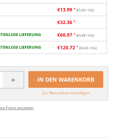
€
13.99
(€
5.60
/ KG)
€
32.36
TENLOSE LIEFERUNG
€
60.97
(€
4.88
/ KG)
TENLOSE LIEFERUNG
€
120.72
(€
4.83
/ KG)
+
IN DEN WARENKORB
Zur Wunschliste hinzufügen
ere Fotos anzeigen