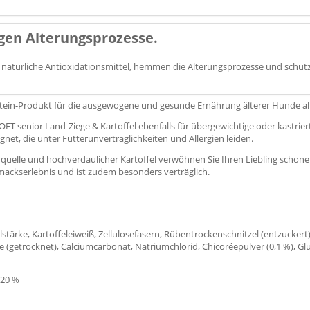
gen Alterungsprozesse.
natürliche Antioxidationsmittel, hemmen die Alterungsprozesse und schütz
Protein-Produkt für die ausgewogene und gesunde Ernährung älterer Hunde al
OFT senior Land-Ziege & Kartoffel ebenfalls für übergewichtige oder kastri
net, die unter Futterunverträglichkeiten und Allergien leiden.
teinquelle und hochverdaulicher Kartoffel verwöhnen Sie Ihren Liebling schone
ackserlebnis und ist zudem besonders verträglich.
felstärke, Kartoffeleiweiß, Zellulosefasern, Rübentrockenschnitzel (entzucker
efe (getrocknet), Calciumcarbonat, Natriumchlorid, Chicoréepulver (0,1 %), G
 20 %