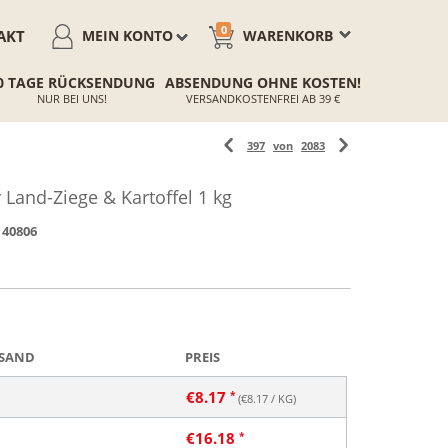
0
AKT
MEIN KONTO
WARENKORB
0 TAGE RÜCKSENDUNG
ABSENDUNG OHNE KOSTEN!
NUR BEI UNS!
VERSANDKOSTENFREI AB 39 €
397
von
2083
Land-Ziege & Kartoffel 1 kg
40806
SAND
PREIS
€
8.17
(€
8.17
/ KG)
€
16.18