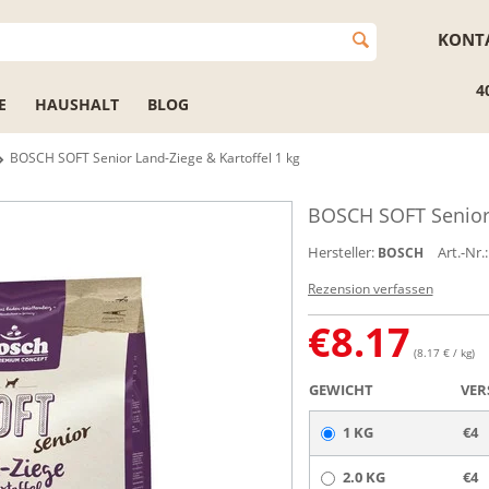
KONT
4
E
HAUSHALT
BLOG
BOSCH SOFT Senior Land-Ziege & Kartoffel 1 kg
BOSCH SOFT Senior 
Hersteller:
Art.-Nr.:
BOSCH
Rezension verfassen
€
8.17
(8.17 € / kg)
GEWICHT
VER
1 KG
€4
2.0 KG
€4