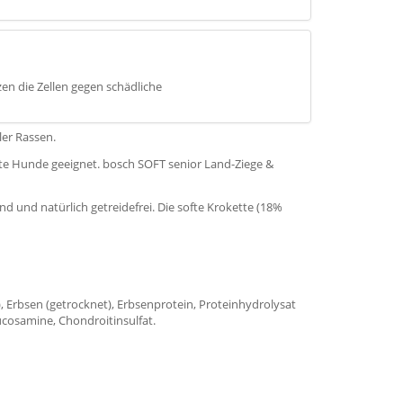
en die Zellen gegen schädliche
ler Rassen.
erte Hunde geeignet. bosch SOFT senior Land-Ziege &
nd und natürlich getreidefrei. Die softe Krokette (18%
t), Erbsen (getrocknet), Erbsenprotein, Proteinhydrolysat
lucosamine, Chondroitinsulfat.