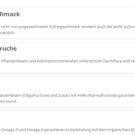
chmack
rt nicht nur ausgezeichneten Futtergeschmack sondern auch die leicht aufz
sätzlich.
eruche
 Pflanzenfasern und Adsorptionsmineralien unterstützen Darmflora und r
lanzenfasern (Oligofructose) und Zusatz mit Hefe (Mannofructose) garantie
rem Hund.
ps Omega-3 und Omega-6 garantieren in Verbindung mit dem organischen Zink 