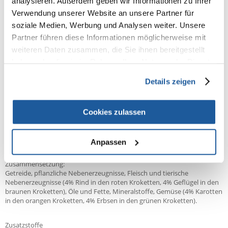
analysieren. Außerdem geben wir Informationen zu Ihrer
Verwendung unserer Website an unsere Partner für
soziale Medien, Werbung und Analysen weiter. Unsere
98% KUNDEN EMPFEHLEN DIESES PRODUKT
Partner führen diese Informationen möglicherweise mit
weiteren Daten zusammen, die Sie ihnen bereitgestellt
REZENSION VERFASSEN
Recommend
haben oder die sie im Rahmen Ihrer Nutzung der Dienste
gesammelt haben.
Details zeigen
Produktbeschreibung
Das neue Chappi Trockenfutter ist eine vollwertige und ausgewogene
Cookies zulassen
Nahrung, die sicher stellt, dass Ihr Hund wohlgenährt, glücklich und
voller Leben ist. Die Rezeptur von Chappi hat immer noch den
köstlichen Geschmack, den die Hunde lieben.
Anpassen
Zusammensetzung:
Getreide, pflanzliche Nebenerzeugnisse, Fleisch und tierische
Nebenerzeugnisse (4% Rind in den roten Kroketten, 4% Geflügel in den
braunen Kroketten), Öle und Fette, Mineralstoffe, Gemüse (4% Karotten
in den orangen Kroketten, 4% Erbsen in den grünen Kroketten).
Zusatzstoffe