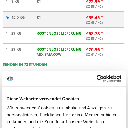
9 KG
€4
€
22.99
(€
2.55
/ KG)
13.5 KG
€4
€
35.45
(€
2.63
/ KG)
27 KG
KOSTENLOSE LIEFERUNG
€
68.78
(€
2.55
/ KG)
27 KG
KOSTENLOSE LIEFERUNG
€
70.56
MIX SMAKÓW
(€
2.61
/ KG)
SENDEN IN 72 STUNDEN
Bilder unserer Kunden
Weitere Fotos anzeigen
252 BEWERTUNGEN
4.8 z 5
Diese Webseite verwendet Cookies
Wir verwenden Cookies, um Inhalte und Anzeigen zu
personalisieren, Funktionen für soziale Medien anbieten
98%
zu können und die Zugriffe auf unsere Website zu