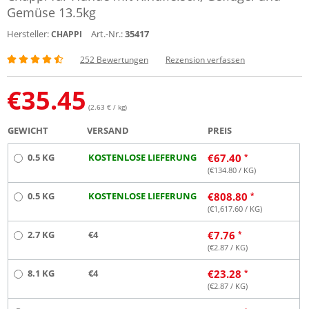
Gemüse 13.5kg
Hersteller:
Art.-Nr.:
35417
CHAPPI
252 Bewertungen
Rezension verfassen
€
35.45
(2.63 € / kg)
GEWICHT
VERSAND
PREIS
0.5 KG
KOSTENLOSE LIEFERUNG
€
67.40
(€
134.80
/ KG)
0.5 KG
KOSTENLOSE LIEFERUNG
€
808.80
(€
1,617.60
/ KG)
2.7 KG
€4
€
7.76
(€
2.87
/ KG)
8.1 KG
€4
€
23.28
(€
2.87
/ KG)