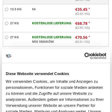
13.5 KG
€4
€
35.45
(€
2.63
/ KG)
27 KG
KOSTENLOSE LIEFERUNG
€
68.78
(€
2.55
/ KG)
27 KG
KOSTENLOSE LIEFERUNG
€
70.56
MIX SMAKÓW
(€
2.61
/ KG)
SENDEN IN 72 STUNDEN
Bilder unserer Kunden
Weitere Fotos anzeigen
Diese Webseite verwendet Cookies
Produktbeschreibung
Wir verwenden Cookies, um Inhalte und Anzeigen zu
personalisieren, Funktionen für soziale Medien anbieten
Chappi Trockennahrung enthält über 30 Nährstoffe, unter anderem
Vitamine und Mineralstoffe, aus sorgfältig gewählten und qualitativ
zu können und die Zugriffe auf unsere Website zu
hochwertigen Inhaltsstoffen: Proteine, Cerealien und Gemüse.
analysieren. Außerdem geben wir Informationen zu Ihrer
Verwendung unserer Website an unsere Partner für
Zusammensetzung:
soziale Medien, Werbung und Analysen weiter. Unsere