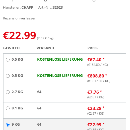
Hersteller:
Art.-Nr.:
32623
CHAPPI
Rezension verfassen
€
22.99
(2.55 € / kg)
GEWICHT
VERSAND
PREIS
0.5 KG
KOSTENLOSE LIEFERUNG
€
67.40
(€
134.80
/ KG)
0.5 KG
KOSTENLOSE LIEFERUNG
€
808.80
(€
1,617.60
/ KG)
2.7 KG
€4
€
7.76
(€
2.87
/ KG)
8.1 KG
€4
€
23.28
(€
2.87
/ KG)
9 KG
€4
€
22.99
(€
2.55
/ KG)