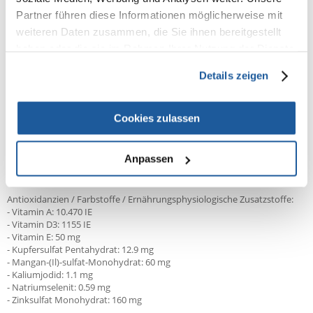
Getreide (u.a. 4% Weizen), pflanzliche Nebenerzeugnisse, Fleisch und
Partner führen diese Informationen möglicherweise mit
tierische Nebenerzeugnisse (u.a. 4% Geflügel in den braunen Stücken),
weiteren Daten zusammen, die Sie ihnen bereitgestellt
Öle und Fette, Mineralstoffe, Gemüse (u.a. 4% Karotten in den orangen
haben oder die sie im Rahmen Ihrer Nutzung der Dienste
Brocken, 4% Erbsen in den grünen Brocken).
gesammelt haben.
Analytische Bestandteile:
Details zeigen
- Protein 20%
- Fettgehalt 7,5%
Cookies zulassen
- Anorganische Stoffe 8%
- Rohfaser 3%
- Calcium 1,8%
- Phosphor 1,3%
Anpassen
Zusatzstoffe pro kg:
Antioxidanzien / Farbstoffe / Ernährungsphysiologische Zusatzstoffe:
- Vitamin A: 10.470 IE
- Vitamin D3: 1155 IE
- Vitamin E: 50 mg
- Kupfersulfat Pentahydrat: 12.9 mg
- Mangan-(Il)-sulfat-Monohydrat: 60 mg
- Kaliumjodid: 1.1 mg
- Natriumselenit: 0.59 mg
- Zinksulfat Monohydrat: 160 mg