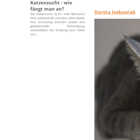
Katzenzucht - wie
fängt man an?
Dorota Joskowiak
Die Katzenzucht ist für viele Menschen
eine Leidenschaft und eine Lebensweise.
Ihre Gründung erfordert jedoch eine
gewissenhafte Vorbereitung,
einschließlich der Erfüllung einer Reihe
von...