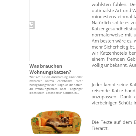
wohlsten fühlen. De
optimalste Art und W
mindestens einmal tä
Natürlich sollte es 
Katzengesundheitsbu
normalerweise mit u
Am besten wäre es, w
mehr Sicherheit gibt
wir Katzenhotels ben
einem fremden Gebie
völlig unbekannt. Au
Was brauchen
Wohnungskatzen?
Wer sich für die Anschaffung einer oder
mehrerer Katzen entscheidet, steht
Jeder kennt seine Ka
zwangsläufig vor der Frage, ob die Katzen
als Wohnungskatzen oder Freigänger
reisende Katze hand
leben sollen. Besonders in Städten, in...
anzupassen. Dank d
vierbeinigen Schütz
Die Texte auf dem B
Tierarzt.