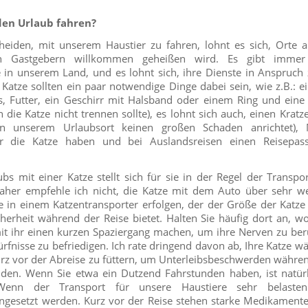
in den Urlaub fahren?
eiden, mit unserem Haustier zu fahren, lohnt es sich, Orte 
 Gastgebern willkommen geheißen wird. Es gibt immer
e in unserem Land, und es lohnt sich, ihre Dienste in Anspruc
 Katze sollten ein paar notwendige Dinge dabei sein, wie z.B.: e
s, Futter, ein Geschirr mit Halsband oder einem Ring und eine 
h die Katze nicht trennen sollte), es lohnt sich auch, einen Kra
n unserem Urlaubsort keinen großen Schaden anrichtet), 
r die Katze haben und bei Auslandsreisen einen Reisepass
s mit einer Katze stellt sich für sie in der Regel der Transpor
 daher empfehle ich nicht, die Katze mit dem Auto über sehr we
te in einem Katzentransporter erfolgen, der der Größe der Katz
herheit während der Reise bietet. Halten Sie häufig dort an, wo
t ihr einen kurzen Spaziergang machen, um ihre Nerven zu ber
rfnisse zu befriedigen. Ich rate dringend davon ab, Ihre Katze w
kurz vor der Abreise zu füttern, um Unterleibsbeschwerden währe
den. Wenn Sie etwa ein Dutzend Fahrstunden haben, ist natürli
Wenn der Transport für unsere Haustiere sehr belasten
ingesetzt werden. Kurz vor der Reise stehen starke Medikamente