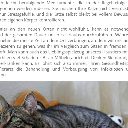
ch leicht beruhigende Medikamente, die in der Regel einig
gonnen werden müssen. Sie machen Ihre Katze nicht verrückt 
ur Stressgefühle, und die Katze selbst bleibt bei vollem Bewu
ren eigenen Körper kontrollieren.
tier an den neuen Orten nicht wohlfühlt, kann es notwendi
der gesamten Dauer unseres Urlaubs durchzuführen. Währe
nehin die meiste Zeit an dem Ort verbringen, an dem wir uns au
 spazieren zu gehen, was ihr im Vergleich zum Sitzen in fremde
fft. Man kann auch das Lieblingsspielzeug unseres Haustiers m
cht zu viel Schaden z.B. an Möbeln anrichtet. Denken Sie daran,
erkranken kann. Es lohnt sich also immer, ihren Gesundheitsp
ierarzt die Behandlung und Vorbeugung von infektiösen u
ann.