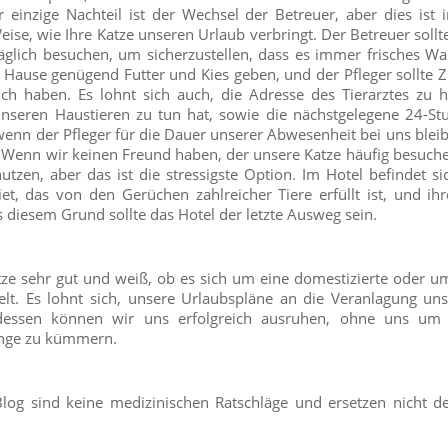
r einzige Nachteil ist der Wechsel der Betreuer, aber dies ist
eise, wie Ihre Katze unseren Urlaub verbringt. Der Betreuer sollt
glich besuchen, um sicherzustellen, dass es immer frisches Was
zu Hause genügend Futter und Kies geben, und der Pfleger sollte
ch haben. Es lohnt sich auch, die Adresse des Tierarztes zu hi
nseren Haustieren zu tun hat, sowie die nächstgelegene 24-Stun
enn der Pfleger für die Dauer unserer Abwesenheit bei uns bleib
. Wenn wir keinen Freund haben, der unsere Katze häufig besuc
utzen, aber das ist die stressigste Option. Im Hotel befindet si
t, das von den Gerüchen zahlreicher Tiere erfüllt ist, und ihr
s diesem Grund sollte das Hotel der letzte Ausweg sein.
tze sehr gut und weiß, ob es sich um eine domestizierte oder 
elt. Es lohnt sich, unsere Urlaubspläne an die Veranlagung uns
essen können wir uns erfolgreich ausruhen, ohne uns um 
linge zu kümmern.
log sind keine medizinischen Ratschläge und ersetzen nicht 