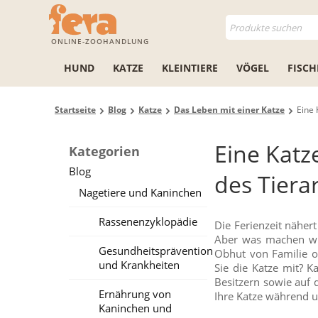
ONLINE-ZOOHANDLUNG
HUND
KATZE
KLEINTIERE
VÖGEL
FISCH
Startseite
Blog
Katze
Das Leben mit einer Katze
Eine 
Eine Katz
Kategorien
Blog
des Tiera
Nagetiere und Kaninchen
Rassenenzyklopädie
Die Ferienzeit nähert
Aber was machen wir
Gesundheitsprävention
Obhut von Familie o
und Krankheiten
Sie die Katze mit? 
Besitzern sowie auf
Ernährung von
Ihre Katze während u
Kaninchen und