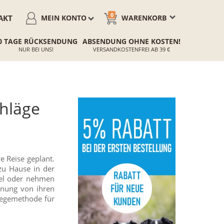
0
AKT
MEIN KONTO
WARENKORB
0 TAGE RÜCKSENDUNG
ABSENDUNG OHNE KOSTEN!
NUR BEI UNS!
VERSANDKOSTENFREI AB 39 €
chläge
e Reise geplant.
zu Hause in der
tel oder nehmen
nnung von ihren
legemethode für