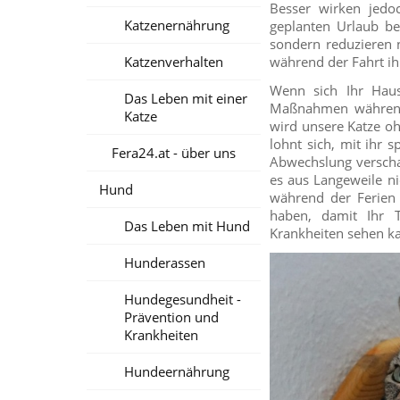
Besser wirken jedo
Katzenernährung
geplanten Urlaub be
sondern reduzieren n
Katzenverhalten
während der Fahrt ih
Wenn sich Ihr Haus
Das Leben mit einer
Maßnahmen während 
Katze
wird unsere Katze oh
lohnt sich, mit ihr
Fera24.at - über uns
Abwechslung verscha
es aus Langeweile ni
Hund
während der Ferien 
haben, damit Ihr T
Das Leben mit Hund
Krankheiten sehen k
Hunderassen
Hundegesundheit -
Prävention und
Krankheiten
Hundeernährung