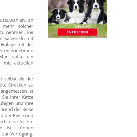
auszuwählen, an
 mehr solcher
h zu nehmen. Bei
in Katzenklo mit
Einlage mit der
tzer mitzunehmen
Man sollte ein
 mit aktuellen
t selbst als der
ite Strecken zu
e angemessen ist
 Sie Ihrer Katze
uhigen und ihre
ährend der Reise
nd der Reise und
ch eine leichte
d ist, können
 zur Verfügung.