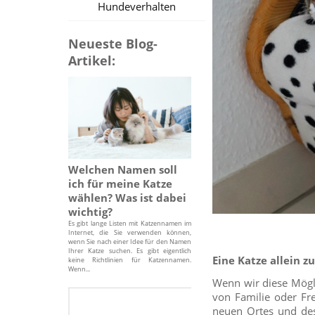
Hundeverhalten
Neueste Blog-
Artikel:
Welchen Namen soll
ich für meine Katze
wählen? Was ist dabei
wichtig?
Es gibt lange Listen mit Katzennamen im
Internet, die Sie verwenden können,
wenn Sie nach einer Idee für den Namen
Ihrer Katze suchen. Es gibt eigentlich
Eine Katze allein z
keine Richtlinien für Katzennamen.
Wenn...
Wenn wir diese Mögli
von Familie oder Fr
neuen Ortes und des