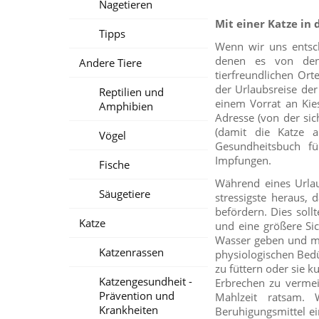
Nagetieren
Mit einer Katze 
Tipps
Wenn wir uns entsch
denen es von den
Andere Tiere
tierfreundlichen Ort
der Urlaubsreise der
Reptilien und
einem Vorrat an Kie
Amphibien
Adresse (von der sic
(damit die Katze a
Vögel
Gesundheitsbuch fü
Impfungen.
Fische
Während eines Urlaub
Säugetiere
stressigste heraus,
befördern. Dies soll
Katze
und eine größere Sic
Wasser geben und mi
Katzenrassen
physiologischen Bedü
zu füttern oder sie 
Katzengesundheit -
Erbrechen zu vermei
Prävention und
Mahlzeit ratsam. 
Krankheiten
Beruhigungsmittel e