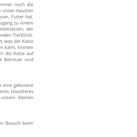
 immer noch die
e unser Haustier
ser, Futter hat.
 Zugang zu einem
nterlassen, der
den-Tierklinik.
t, was der Katze
hen kann, können
ch die Katze auf
e Betreuer sind
um eine geborene
eres Haustieres
unsere kleinen
den Besuch beim