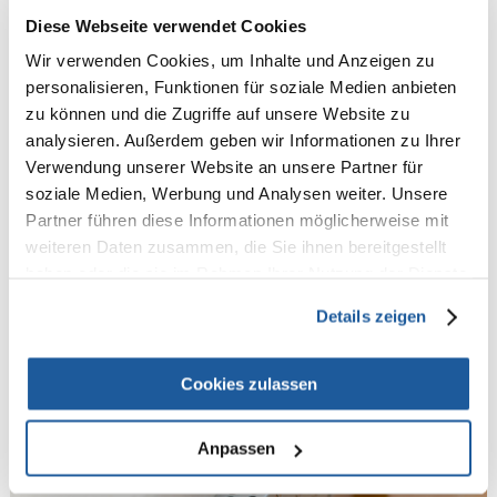
Diese Webseite verwendet Cookies
Wir verwenden Cookies, um Inhalte und Anzeigen zu
personalisieren, Funktionen für soziale Medien anbieten
zu können und die Zugriffe auf unsere Website zu
Wie sieht die Katze? Wie sieht seine
analysieren. Außerdem geben wir Informationen zu Ihrer
Verwendung unserer Website an unsere Partner für
Welt aus und ist sie bunt?
soziale Medien, Werbung und Analysen weiter. Unsere
Partner führen diese Informationen möglicherweise mit
SZYMON WISZCZ
weiteren Daten zusammen, die Sie ihnen bereitgestellt
Die Augen von Katzen haben eine ziemlich ausgeprägte
haben oder die sie im Rahmen Ihrer Nutzung der Dienste
Struktur, die sich von der Anatomie des menschlichen Auges
gesammelt haben.
sehr unterscheidet. Dies gibt den Katzen die Möglichkeit, ihre
Details zeigen
Umgebung perfekt zu...
WEITERLESEN
Cookies zulassen
Anpassen