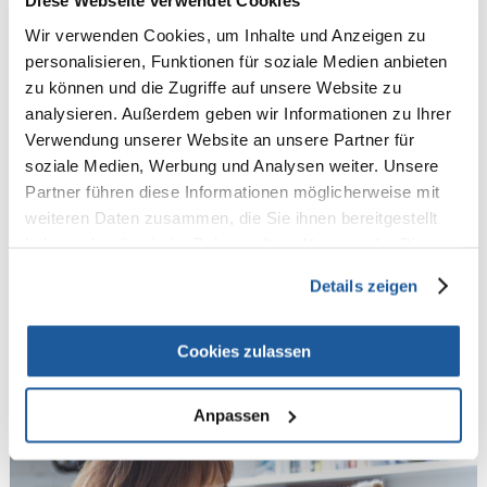
Diese Webseite verwendet Cookies
Aggressiver Hund - woher kommen
Wir verwenden Cookies, um Inhalte und Anzeigen zu
die unerwünschten Verhaltensweisen
personalisieren, Funktionen für soziale Medien anbieten
und wie kann man mit ihnen
zu können und die Zugriffe auf unsere Website zu
analysieren. Außerdem geben wir Informationen zu Ihrer
umgehen?
Verwendung unserer Website an unsere Partner für
soziale Medien, Werbung und Analysen weiter. Unsere
SZYMON WISZCZ
Partner führen diese Informationen möglicherweise mit
Aggressionen bei Hunden sind in der Regel mit ihrem Gefühl
weiteren Daten zusammen, die Sie ihnen bereitgestellt
der Gefahr und einem Mangel an guter Beziehung zu ihrem
haben oder die sie im Rahmen Ihrer Nutzung der Dienste
Betreuer verbunden. Es gibt auch Rassen, die aufgrund ihrer
gesammelt haben.
genetischen...
Details zeigen
WEITERLESEN
Cookies zulassen
Anpassen