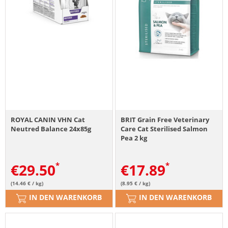
ROYAL CANIN VHN Cat
BRIT Grain Free Veterinary
Neutred Balance 24x85g
Care Cat Sterilised Salmon
Pea 2 kg
€
29.50
€
17.89
(14.46 € / kg)
(8.95 € / kg)
IN DEN WARENKORB
IN DEN WARENKORB