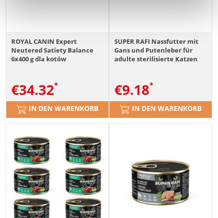
ROYAL CANIN Expert
SUPER RAFI Nassfutter mit
Neutered Satiety Balance
Gans und Putenleber für
6x400 g dla kotów
adulte sterilisierte Katzen
sterylizowanych z tendencją
getreidefrei 6x400g
do nadwagi, od momentu
€
34.32
€
9.18
kastracji/sterylizacji do 7
roku życia
IN DEN WARENKORB
IN DEN WARENKORB