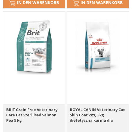
IN DEN WARENKORB
IN DEN WARENKORB
BRIT Grain Free Veterinary
ROYAL CANIN Veterinary Cat
Care Cat Sterilised Salmon
Skin Coat 2x1,5 kg
Pea 5 kg
dietetyczna karma dla
kotów z wrażliwą skórą