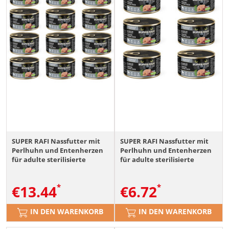
SUPER RAFI Nassfutter mit
SUPER RAFI Nassfutter mit
Perlhuhn und Entenherzen
Perlhuhn und Entenherzen
für adulte sterilisierte
für adulte sterilisierte
Katzen getreidefrei 12x185g
Katzen getreidefrei 6x185g
€
13.44
€
6.72
IN DEN WARENKORB
IN DEN WARENKORB