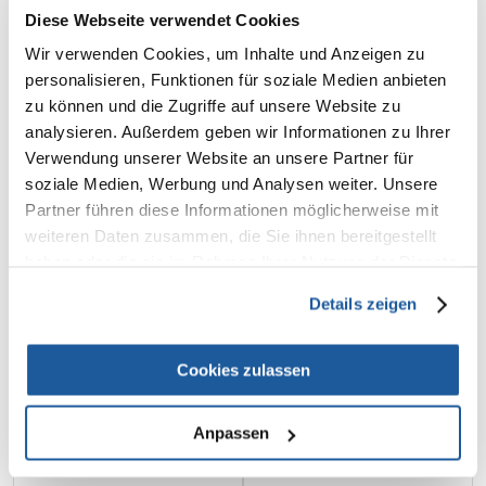
Diese Webseite verwendet Cookies
ROYAL CANIN Expert
ROYAL CANIN Expert
Neutered satiety balance
Neutered satiety balance
Wir verwenden Cookies, um Inhalte und Anzeigen zu
4x1.5 kg karma dla kotów
2x1.5 kg karma dla kotów
personalisieren, Funktionen für soziale Medien anbieten
sterylizowanych z tendencją
sterylizowanych z tendencją
zu können und die Zugriffe auf unsere Website zu
do nadwagi, od momentu
do nadwagi, od momentu
€
70.96
€
35.48
kastracji/sterylizacji do 7
kastracji/sterylizacji do 7
analysieren. Außerdem geben wir Informationen zu Ihrer
roku życia
roku życia
Verwendung unserer Website an unsere Partner für
IN DEN WARENKORB
IN DEN WARENKORB
soziale Medien, Werbung und Analysen weiter. Unsere
Partner führen diese Informationen möglicherweise mit
weiteren Daten zusammen, die Sie ihnen bereitgestellt
haben oder die sie im Rahmen Ihrer Nutzung der Dienste
gesammelt haben.
Details zeigen
Cookies zulassen
Anpassen