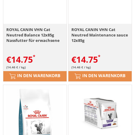
ROYAL CANIN VHN Cat
ROYAL CANIN VHN Cat
Neutred Balance 12x85g
Neutred Maintenance sauce
Nassfutter für erwachsene
12x85g
Katzen mit Neigung zu
Übergewicht, ab
€
14.75
€
14.75
Sterilisation bis zum Alter
von 7 Jahren
(14.46 € / kg)
(14.46 € / kg)
IN DEN WARENKORB
IN DEN WARENKORB