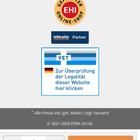
*
Alle Preise inkl. ges. MwSt./ zzgl. Versand
© 2021-2026 FERA 24 UG.
FERA INTERNATIONAL: