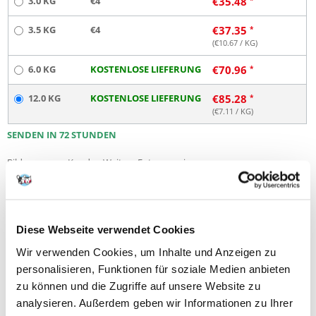
3.0 KG
€4
€
35.48
3.5 KG
€4
€
37.35
(€
10.67
/ KG)
6.0 KG
KOSTENLOSE LIEFERUNG
€
70.96
12.0 KG
KOSTENLOSE LIEFERUNG
€
85.28
(€
7.11
/ KG)
SENDEN IN 72 STUNDEN
Bilder unserer Kunden
Weitere Fotos anzeigen
4 BEWERTUNGEN
4.8 z 5
Diese Webseite verwendet Cookies
Wir verwenden Cookies, um Inhalte und Anzeigen zu
100%
personalisieren, Funktionen für soziale Medien anbieten
zu können und die Zugriffe auf unsere Website zu
analysieren. Außerdem geben wir Informationen zu Ihrer