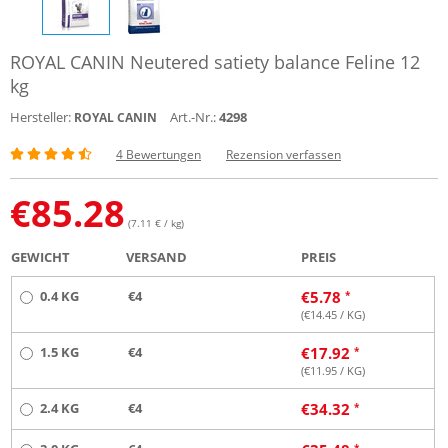
ROYAL CANIN Neutered satiety balance Feline 12
kg
Hersteller:
Art.-Nr.:
4298
ROYAL CANIN
4 Bewertungen
Rezension verfassen
€
85.28
(7.11 € / kg)
GEWICHT
VERSAND
PREIS
0.4 KG
€4
€
5.78
(€
14.45
/ KG)
1.5 KG
€4
€
17.92
(€
11.95
/ KG)
2.4 KG
€4
€
34.32