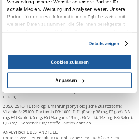
Verwendung unserer Website an unsere Partner für
soziale Medien, Werbung und Analysen weiter. Unsere
100% KUNDEN EMPFEHLEN DIESES PRODUKT
Partner führen diese Informationen möglicherweise mit
REZENSION VERFASSEN
weiteren Daten zusammen, die Sie ihnen bereitgestellt
Recommend
haben oder die sie im Rahmen Ihrer Nutzung der Dienste
gesammelt haben.
Produktbeschreibung
Details zeigen
Alleinfuttermittel fur ausgewachsene Katzen ab der Kastration bis zum
7. Lebensjahr.
Cookies zulassen
ZUSAMMENSETZUNG:
Geflügelprotein (getrocknet), Mais, Lignozellulose, Weizen,
Maiskleberfutter, Weizenkleberfutter*, tierisches Protein (hydrolysiert),
Anpassen
Tierfett, Mineralstoffe, Zichorienfaser getrocknet, Psyllium
(Hüllschichten und Samen), Fischöl, Tagetesblütenmehl (Quelle für
Lutein).
ZUSATZSTOFFE (pro kg): Ernährungsphysiologische Zusatzstoffe:
Vitamin A: 25100 IE, Vitamin D3: 1000 IE, E1 (Eisen): 38 mg, E2 (Jod): 3,8
mg, E4 (Kupfer): 5 mg, E5 (Mangan): 49 mg, E6 (Zink): 148 mg, E8 (Selen):
0,08 mg - Konservierungsstoffe - Antioxidanzien.
ANALYTISCHE BESTANDTEILE:
Protein: 35% - Fettgehalt: 10% - Rohasche: 9,3% - Rohfaser: 9,2%.