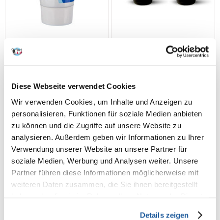
TRIXIE Pfotenpflege-Creme
FREXIN Sensitive Welpen-
50 ml
Shampoo und -Spülung
Diese Webseite verwendet Cookies
Honig & Baumwolle 2x220 g
Wir verwenden Cookies, um Inhalte und Anzeigen zu
personalisieren, Funktionen für soziale Medien anbieten
€
2.30
€
11.44
zu können und die Zugriffe auf unsere Website zu
(4.60 € / 100 ml)
(26.00 € / kg)
analysieren. Außerdem geben wir Informationen zu Ihrer
Verwendung unserer Website an unsere Partner für
IN DEN WARENKORB
IN DEN WARENKORB
soziale Medien, Werbung und Analysen weiter. Unsere
Partner führen diese Informationen möglicherweise mit
weiteren Daten zusammen, die Sie ihnen bereitgestellt
haben oder die sie im Rahmen Ihrer Nutzung der Dienste
gesammelt haben.
Details zeigen