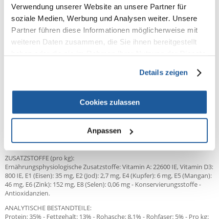
Verwendung unserer Website an unsere Partner für
Produktbeschreibung
soziale Medien, Werbung und Analysen weiter. Unsere
Partner führen diese Informationen möglicherweise mit
Speziell fur bergewichtige/kastrierte Katzen. In Fällen akuter Erkrankung
erfordert die Regeneration der Darmzotten eine diätetische Behandlung
weiteren Daten zusammen, die Sie ihnen bereitgestellt
über mindestens drei Wochen. Bei chronischen Verlaufsformen ist die
haben oder die sie im Rahmen Ihrer Nutzung der Dienste
lebenslange Weiterbehandlung unter Umständen notwendig. Zur
gesammelt haben.
Optimierung der Verdauungsfunktion sollte die Tagesration auf
Details zeigen
mehrere Mahlzeiten aufgeteilt werden.
ZUSAMMENSETZUNG:
Reis, Geflügelprotein (getrocknet), Weizenkleberfutter*,
Cookies zulassen
Maiskleberfutter, Lignozellulose, tierisches Eiweiß (hydrolysiert), Tierfett,
Mineralstoffe, Sojaöl, Rübentrockenschnitzel, Ei getrocknet, Fischöl,
Hefe, Fructo-Oligosaccharide, Psyllium (Hüllschichten und Samen),
Anpassen
Hefehydrolysat (Quelle für Mannan-Oligosaccharide),
Tagetesblütenmehl (Quelle f&uuml;r Lutein).
ZUSATZSTOFFE (pro kg):
Ernährungsphysiologische Zusatzstoffe: Vitamin A: 22600 IE, Vitamin D3:
800 IE, E1 (Eisen): 35 mg, E2 (Jod): 2,7 mg, E4 (Kupfer): 6 mg, E5 (Mangan):
46 mg, E6 (Zink): 152 mg, E8 (Selen): 0,06 mg - Konservierungsstoffe -
Antioxidanzien.
ANALYTISCHE BESTANDTEILE:
Protein: 35% - Fettgehalt: 13% - Rohasche: 8,1% - Rohfaser: 5% - Pro kg: