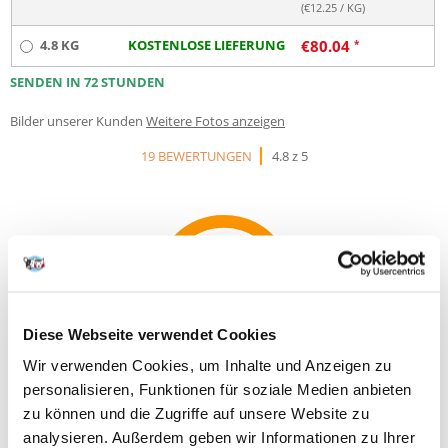
(€
12.25
/ KG)
4.8 KG
KOSTENLOSE LIEFERUNG
€
80.04
SENDEN IN 72 STUNDEN
Bilder unserer Kunden
Weitere Fotos anzeigen
19 BEWERTUNGEN
4.8 z 5
100%
Diese Webseite verwendet Cookies
Wir verwenden Cookies, um Inhalte und Anzeigen zu
100% KUNDEN EMPFEHLEN DIESES PRODUKT
personalisieren, Funktionen für soziale Medien anbieten
REZENSION VERFASSEN
zu können und die Zugriffe auf unsere Website zu
Recommend
analysieren. Außerdem geben wir Informationen zu Ihrer