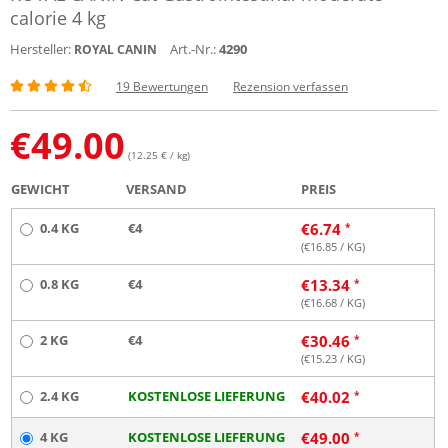
calorie 4 kg
Hersteller:
Art.-Nr.:
4290
ROYAL CANIN
19 Bewertungen
Rezension verfassen
€
49.00
(12.25 € / kg)
GEWICHT
VERSAND
PREIS
0.4 KG
€4
€
6.74
(€
16.85
/ KG)
0.8 KG
€4
€
13.34
(€
16.68
/ KG)
2 KG
€4
€
30.46
(€
15.23
/ KG)
2.4 KG
KOSTENLOSE LIEFERUNG
€
40.02
4 KG
KOSTENLOSE LIEFERUNG
€
49.00