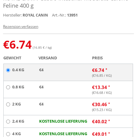
Feline 400 g
Hersteller:
Art.-Nr.:
13951
ROYAL CANIN
Rezension verfassen
€
6.74
(16.85 € / kg)
GEWICHT
VERSAND
PREIS
0.4 KG
€4
€
6.74
(€
16.85
/ KG)
0.8 KG
€4
€
13.34
(€
16.68
/ KG)
2 KG
€4
€
30.46
(€
15.23
/ KG)
2.4 KG
KOSTENLOSE LIEFERUNG
€
40.02
4 KG
KOSTENLOSE LIEFERUNG
€
49.01