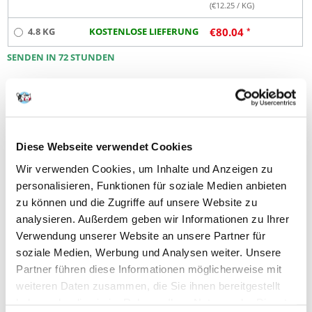
(€
12.25
/ KG)
4.8 KG
KOSTENLOSE LIEFERUNG
€
80.04
SENDEN IN 72 STUNDEN
Bilder unserer Kunden
Weitere Fotos anzeigen
Produktbeschreibung
Diese Webseite verwendet Cookies
Speziell fur bergewichtige/kastrierte Katzen. In Fällen akuter Erkrankung
Wir verwenden Cookies, um Inhalte und Anzeigen zu
erfordert die Regeneration der Darmzotten eine diätetische Behandlung
personalisieren, Funktionen für soziale Medien anbieten
über mindestens drei Wochen. Bei chronischen Verlaufsformen ist die
lebenslange Weiterbehandlung unter Umständen notwendig. Zur
zu können und die Zugriffe auf unsere Website zu
Optimierung der Verdauungsfunktion sollte die Tagesration auf
analysieren. Außerdem geben wir Informationen zu Ihrer
mehrere Mahlzeiten aufgeteilt werden.
Verwendung unserer Website an unsere Partner für
ZUSAMMENSETZUNG:
soziale Medien, Werbung und Analysen weiter. Unsere
Reis, Geflügelprotein (getrocknet), Weizenkleberfutter*,
Partner führen diese Informationen möglicherweise mit
Maiskleberfutter, Lignozellulose, tierisches Eiweiß (hydrolysiert), Tierfett,
Mineralstoffe, Sojaöl, Rübentrockenschnitzel, Ei getrocknet, Fischöl,
weiteren Daten zusammen, die Sie ihnen bereitgestellt
Hefe, Fructo-Oligosaccharide, Psyllium (Hüllschichten und Samen),
haben oder die sie im Rahmen Ihrer Nutzung der Dienste
Hefehydrolysat (Quelle für Mannan-Oligosaccharide),