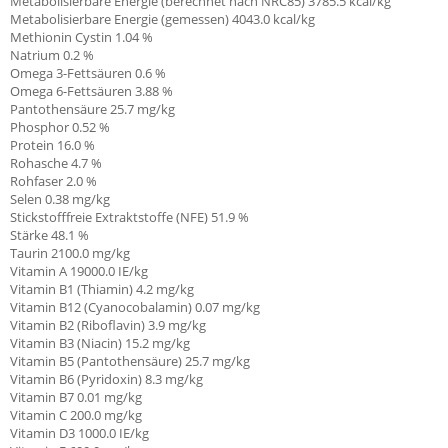
Metabolisierbare Energie (berechnet nach NRC85) 3785.5 kcal/kg
Metabolisierbare Energie (gemessen) 4043.0 kcal/kg
Methionin Cystin 1.04 %
Natrium 0.2 %
Omega 3-Fettsäuren 0.6 %
Omega 6-Fettsäuren 3.88 %
Pantothensäure 25.7 mg/kg
Phosphor 0.52 %
Protein 16.0 %
Rohasche 4.7 %
Rohfaser 2.0 %
Selen 0.38 mg/kg
Stickstofffreie Extraktstoffe (NFE) 51.9 %
Stärke 48.1 %
Taurin 2100.0 mg/kg
Vitamin A 19000.0 IE/kg
Vitamin B1 (Thiamin)
4.2 mg/kg
Vitamin B12 (Cyanocobalamin) 0.07 mg/kg
Vitamin B2 (Riboflavin) 3.9 mg/kg
Vitamin B3 (Niacin) 15.2 mg/kg
Vitamin B5 (Pantothensäure) 25.7 mg/kg
Vitamin B6 (Pyridoxin) 8.3 mg/kg
Vitamin B7 0.01 mg/kg
Vitamin C
200.0 mg/kg
Vitamin D3 1000.0 IE/kg