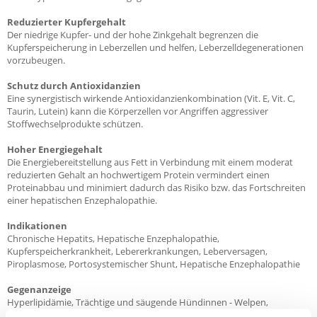
Reduzierter Kupfergehalt
Der niedrige Kupfer- und der hohe Zinkgehalt begrenzen die
Kupferspeicherung in Leberzellen und helfen, Leberzelldegenerationen
vorzubeugen.
Schutz durch Antioxidanzien
Eine synergistisch wirkende Antioxidanzienkombination (Vit. E, Vit. C,
Taurin, Lutein) kann die Körperzellen vor Angriffen aggressiver
Stoffwechselprodukte schützen.
Hoher Energiegehalt
Die Energiebereitstellung aus Fett in Verbindung mit einem moderat
reduzierten Gehalt an hochwertigem Protein vermindert einen
Proteinabbau und minimiert dadurch das Risiko bzw. das Fortschreiten
einer hepatischen Enzephalopathie.
Indikationen
Chronische Hepatits, Hepatische Enzephalopathie,
Kupferspeicherkrankheit, Lebererkrankungen, Leberversagen,
Piroplasmose, Portosystemischer Shunt, Hepatische Enzephalopathie
Gegenanzeige
Hyperlipidämie, Trächtige und säugende Hündinnen - Welpen,
Pankreatitis oder Rekonvaleszenz nach aktuer Pankreatitis, Pankreatitis,