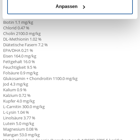
Anpassen
Arachidonsäure 0.05 %
Arginin 1.14 %
Biotin 1.1 mg/kg
Chlorid 0.47 %
Cholin 2100.0 mg/kg
DL-Methionin 1.02 %
Diätetische Fasern 7.2 %
EPA/DHA
0.21 %
Eisen 164.0 mg/kg
Fettgehalt 16.0 %
Feuchtigkeit 9.5 %
Folsäure 0.9 mg/kg
Glukosamin + Chondroitin 1100.0 mg/kg
Jod 4.3 mg/kg
Kalium 0.9 %
Kalzium 0.72 %
Kupfer 4.0 mg/kg
L-Carnitin
300.0 mg/kg
L-Lysin 1.04 %
Linolsäure
3.77 %
Lutein 5.0 mg/kg
Magnesium 0.08 %
Mangan 53.0 mg/kg