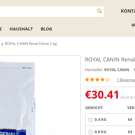
KONT
4
E
HAUSHALT
BLOG
ROYAL CANIN Renal Feline 2 kg
ROYAL CANIN Renal 
Hersteller:
A
ROYAL CANIN
1 Bewertu
€
30.41
(15.21 € /
GEWICHT
VER
0.4 KG
€4
0.8 KG
€4