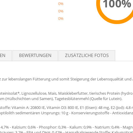
100%
0%
0%
0%
Reco
TEN
BEWERTUNGEN
ZUSÄTZLICHE FOTOS
nz zur lebenslangen Fütterung und somit Steigerung der Lebensqualität und 
teinisolat*, Lignozellulose, Mais, Maiskleberfutter, tierisches Protein (hydrol
llium (Hüllschichten und Samen), Tagetesblütenmehl (Quelle für Lutein).
e: Vitamin A: 20800 IE, Vitamin D3: 800 IE, E1 (Eisen): 48 mg, E2 (Jod): 4,8 
noptilolith sedimentären Ursprungs: 10 g - Konservierungsstoffe - Antioxidanz
 4,7% - Kalzium: 0,6% - Phosphor: 0,3% - Kalium: 0,9% - Natrium: 0,4% - Magn
ettsäuren: 3,2% - EPA und DHA: 0,42% - Harnalkalisierende Stoffe: Kaliumzitra