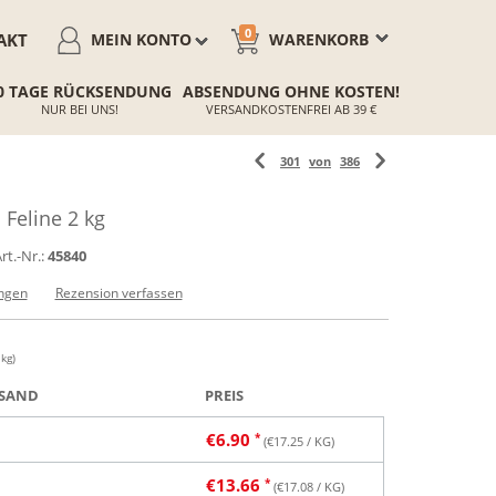
0
AKT
MEIN KONTO
WARENKORB
0 TAGE RÜCKSENDUNG
ABSENDUNG OHNE KOSTEN!
NUR BEI UNS!
VERSANDKOSTENFREI AB 39 €
301
von
386
Feline 2 kg
rt.-Nr.:
45840
ngen
Rezension verfassen
 kg)
SAND
PREIS
€
6.90
(€
17.25
/ KG)
€
13.66
(€
17.08
/ KG)