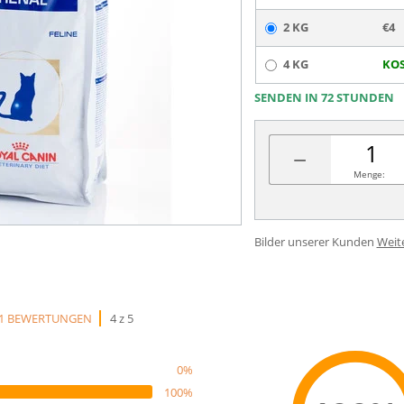
2 KG
€4
4 KG
KOS
SENDEN IN 72 STUNDEN
−
Menge:
Bilder unserer Kunden
Weit
1 BEWERTUNGEN
4 z 5
0%
100%