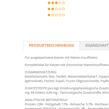
PRODUKTBESCHREIBUNG
EIGENSCHAF
Für ausgewachsene Katzen mit Nieren-Insuffizienz
Komplettdiät für Katzen mit chronischer Niereninsuffizie
ZUSAMMENSETZUNG:
Maisfuttermehl, Reis, Tierfett, Weizenkleberfutter*, Sojapro
(getrocknet), Fischöl, Sojaöl, Fructo-Oligosaccharide, Psy
ZUSATZSTOFFE (pro kg): Ernährungsphysiologische Zusatzstoff
mg, E8 (Selen): 0,09 mg - Technologische Zusatzstoffe: Kli
ANALYTISCHE BESTANDTEILE:
Protein: 23% - Fettgehalt: 17% - Rohasche: 5,7% - Rohfaser:
(insgesamt): 800 IE/kg - Hydroxyprolin: 0% - Essenzielle F