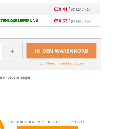
€
30.41
(€
15.21
/ KG)
TENLOSE LIEFERUNG
€
50.63
(€
12.66
/ KG)
+
IN DEN WARENKORB
Zur Wunschliste hinzufügen
ere Fotos anzeigen
100% KUNDEN EMPFEHLEN DIESES PRODUKT