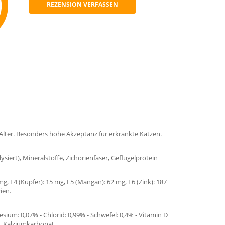
REZENSION VERFASSEN
mmend
Alter. Besonders hohe Akzeptanz für erkrankte Katzen.
ysiert), Mineralstoffe, Zichorienfaser, Geflügelprotein
mg, E4 (Kupfer): 15 mg, E5 (Mangan): 62 mg, E6 (Zink): 187
ien.
esium: 0,07% - Chlorid: 0,99% - Schwefel: 0,4% - Vitamin D
t, Kalziumkarbonat.