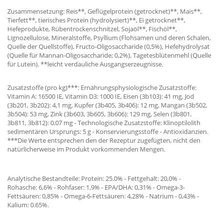
Zusammensetzung: Reis**, Geflügelprotein (getrocknet)**, Mais**,
Tierfett**, tierisches Protein (hydrolysiert)**, Ei getrocknet**,
Hefeprodukte, Rübentrockenschnitzel, Sojaöl**, Fischöl**,
Lignozellulose, Mineralstoffe, Psyllium (Flohsamen und deren Schalen,
Quelle der Quellstoffe), Fructo-Oligosaccharide (0,5%), Hefehydrolysat
(Quelle für Mannan-Oligosaccharide; 0,2%), Tagetesblütenmehl (Quelle
für Lutein). **leicht verdauliche Ausgangserzeugnisse.
Zusatzstoffe (pro kg)***: Ernährungsphysiologische Zusatzstoffe:
Vitamin A: 16500 IE, Vitamin D3: 1000 IE, Eisen (3b103): 41 mg, Jod
(3b201, 3b202): 4,1 mg, Kupfer (3b405, 3b406): 12 mg, Mangan (3b502,
3b504): 53 mg, Zink (3b603, 3b605, 3b606): 129 mg, Selen (3b801,
3b811, 3b812): 0,07 mg - Technologische Zusatzstoffe: Klinoptilolith
sedimentären Ursprungs: 5 g - Konservierungsstoffe - Antioxidanzien.
***Die Werte entsprechen den der Rezeptur zugefügten, nicht den
natürlicherweise im Produkt vorkommenden Mengen.
Analytische Bestandteile: Protein: 25.0% - Fettgehalt: 20,0% -
Rohasche: 6,6% - Rohfaser: 1,9% - EPA/DHA: 0,31% - Omega-3-
Fettsäuren: 0,85% - Omega-6-Fettsäuren: 4,28% - Natrium - 0,43% -
Kalium: 0.65%.