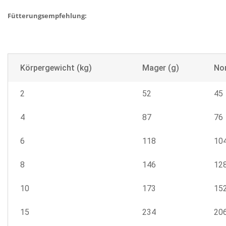
Fütterungsempfehlung:
Körpergewicht (kg)
Mager (g)
Nor
2
52
45
4
87
76
6
118
10
8
146
12
10
173
15
15
234
20