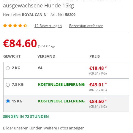
ausgewachsene Hunde 15kg
Hersteller:
Art.-Nr.:
58209
ROYAL CANIN
12 Bewertungen
Rezension verfassen
€
84.60
(5.64 € / kg)
GEWICHT
VERSAND
PREIS
2 KG
€4
€
18.48
(€
9.24
/ KG)
7.5 KG
KOSTENLOSE LIEFERUNG
€
49.01
(€
6.53
/ KG)
15 KG
KOSTENLOSE LIEFERUNG
€
84.60
(€
5.64
/ KG)
SENDEN IN 72 STUNDEN
Bilder unserer Kunden
Weitere Fotos anzeigen