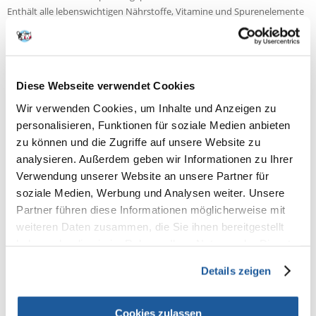
Enthält alle lebenswichtigen Nährstoffe, Vitamine und Spurenelemente
Langsam sinkendes Futter ermöglicht die artgerechte Futteraufnahme
Keine Gefahr der Krankheitseinschleppung durch Krankheitserreger im
Vergleich zu Frostfutter
Das stabilisierte Vitamin C sorgt für erhöhte Abwehrkräfte, fördert das
gesunde Wachstum und verhindert dadurch ernährungsbedingte
Diese Webseite verwendet Cookies
Mangelerscheinungen
Wir verwenden Cookies, um Inhalte und Anzeigen zu
Fördert Wohlbefinden, natürliche Farbenpracht und Wachstum
personalisieren, Funktionen für soziale Medien anbieten
zu können und die Zugriffe auf unsere Website zu
analysieren. Außerdem geben wir Informationen zu Ihrer
Inhaltsstoffe
Verwendung unserer Website an unsere Partner für
soziale Medien, Werbung und Analysen weiter. Unsere
Fisch und Fischnebenerzeugnisse, Pflanzliche Eiweißextrakte, Getreide,
Pflanzliche Nebenerzeugnisse, Weich- und Krebstiere, Hefen,
Partner führen diese Informationen möglicherweise mit
Mineralstoffe, Zucker(Oligofructose 1,2%), Algen, Öle und Fette.
weiteren Daten zusammen, die Sie ihnen bereitgestellt
haben oder die sie im Rahmen Ihrer Nutzung der Dienste
Analytische Bestandteile
gesammelt haben.
Details zeigen
Rohprotein 47,5%, Rohfett 6,5%, Rohfaser 2,0%, Feuchtegehalt 6,0%.
Zusatzstoffe
Cookies zulassen