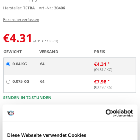
Hersteller:
Art.-Nr.:
30406
TETRA
Rezension verfassen
€
4.31
(4.31 € / 100 ml)
GEWICHT
VERSAND
PREIS
0.04 KG
€4
€
4.31
(€
4.31
/ KG)
0.075 KG
€4
€
7.98
(€
3.19
/ KG)
SENDEN IN 72 STUNDEN
Bilder unserer Kunden
Weitere Fotos anzeigen
Produktbeschreibung
Diese Webseite verwendet Cookies