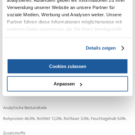
analysieren. Außerdem geben wir Informationen zu Ihrer
Details
Verwendung unserer Website an unsere Partner für
Höchst nahrhaftes Hauptfutter zur bestmöglichen Ernährung
soziale Medien, Werbung und Analysen weiter. Unsere
Niedrigtemperatur-Schonverfahren für größtmöglichen Nährwert und
Partner führen diese Informationen möglicherweise mit
Vitaminstabilität
weiteren Daten zusammen, die Sie ihnen bereitgestellt
Mit Algenkonzentrat für erhöhte Widerstandskraft
haben oder die sie im Rahmen Ihrer Nutzung der Dienste
Enthält Präbiotika für eine verbesserte Verdauung
gesammelt haben.
Effiziente Futterverwertung für minimale Wasserbelastung
Details zeigen
Für gesunde Fische und klares Wasser
Cookies zulassen
Inhaltsstoffe
Fisch und Fischnebenerzeugnisse, Pflanzliche Eiweißextrakte, Getreide,
Anpassen
Hefen, Öle und Fette, Weich- und Krebstiere, Algen (Spirulina 1,1%),
Zucker (Oligofructose 1,0%).
Analytische Bestandteile
Rohprotein 46,0%, Rohfett 12,0%, Rohfaser 3,0%, Feuchtegehalt 9,0%.
Zusatzstoffe