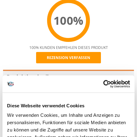
100%
100% KUNDEN EMPFEHLEN DIESES PRODUKT
REZENSION VERFASSEN
Recommend
Produktbeschreibung
Das Premium Hauptfutter mit sehr hohem Nährwert dank der
Produktion im Niedrigtemperatur-Schonverfahren. Das zusätzliche
Algenkonzentrat erhöht die Widerstandskraft der Fische.
Diese Webseite verwendet Cookies
Hauptfutter
Wir verwenden Cookies, um Inhalte und Anzeigen zu
Hohe Widerstandskraft und Vitalität
personalisieren, Funktionen für soziale Medien anbieten
Verdauungsfördernd
zu können und die Zugriffe auf unsere Website zu