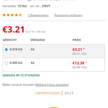
Hersteller:
Art.-Nr.:
37877
TETRA
2 Bewertungen
Rezension verfassen
€
3.21
(3.21 € / 100 ml)
GEWICHT
VERSAND
PREIS
0.018 KG
€4
€
3.21
(€
3.21
/ KG)
0.095 KG
€4
€
12.38
(€
2.48
/ KG)
SENDEN IN 72 STUNDEN
Bilder unserer Kunden
Weitere Fotos anzeigen
2 BEWERTUNGEN
4.5 z 5