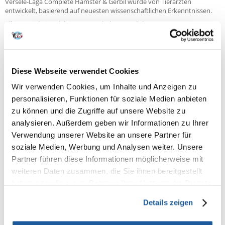
Versele-Laga Complete Hamster & Gerbil wurde von Tierärzten
entwickelt, basierend auf neuesten wissenschaftlichen Erkenntnissen.
All-in-one - kein selektives Essverhalten möglich
Mit Huhn als tierischem Eiweiß, Getreide & Leinsamen für eine gute
Aufnahme & Verdauung
Angereichert mit Früchten & Gemüse; enthält u.a. Yucca um Gerüche zu
reduzieren
Diese Webseite verwendet Cookies
Wir verwenden Cookies, um Inhalte und Anzeigen zu
ANIMAL PROTEIN
personalisieren, Funktionen für soziale Medien anbieten
Mit Huhn als Quelle von tierischem Eiweiß. Ein Menü wie in der freien
zu können und die Zugriffe auf unsere Website zu
Natur.
analysieren. Außerdem geben wir Informationen zu Ihrer
CEREAL PLUS
Verwendung unserer Website an unsere Partner für
soziale Medien, Werbung und Analysen weiter. Unsere
Hoher Anteil an Getreide für einen hohen Stärkegehalt. Spendet Energie
Partner führen diese Informationen möglicherweise mit
und sorgt für Vitalität.
weiteren Daten zusammen, die Sie ihnen bereitgestellt
OPTI COAT
haben oder die sie im Rahmen Ihrer Nutzung der Dienste
Lachsöl und Leinsamen als Quelle von Omega 3 und Omega 6.
gesammelt haben.
Bausteine für ein gesundes Haarkleid.
Details zeigen
ZUSAMMENSETZUNG