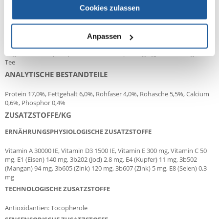
Cookies zulassen
Getreide (40%), pflanzliche Nebenerzeugnisse, Gemüse (Erbsen 15%),
Fleisch und tierische Nebenerzeugnisse (Huhn 4%), Obst (Apfel 4%), Öle
und Fette (Lachsöl 1%), Saaten (Leinsaat 2%), Mineralstoffe
Anpassen
(Montmorillonit-Ton 0,5%), Hefe, Eier und Eierzeugnisse, Fructo-
Oligosaccharide (0,3%), Calendula, Yucca (125 mg/kg), Rosmarin, grüner
Tee
ANALYTISCHE BESTANDTEILE
Protein 17,0%, Fettgehalt 6,0%, Rohfaser 4,0%, Rohasche 5,5%, Calcium
0,6%, Phosphor 0,4%
ZUSATZSTOFFE/KG
ERNÄHRUNGSPHYSIOLOGISCHE ZUSATZSTOFFE
Vitamin A 30000 IE, Vitamin D3 1500 IE, Vitamin E 300 mg, Vitamin C 50
mg, E1 (Eisen) 140 mg, 3b202 (Jod) 2,8 mg, E4 (Kupfer) 11 mg, 3b502
(Mangan) 94 mg, 3b605 (Zink) 120 mg, 3b607 (Zink) 5 mg, E8 (Selen) 0,3
mg
TECHNOLOGISCHE ZUSATZSTOFFE
Antioxidantien: Tocopherole