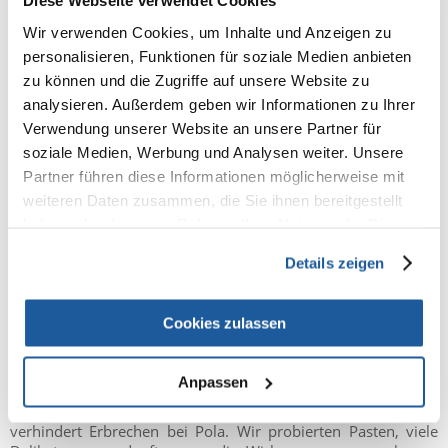
Diese Webseite verwendet Cookies
Wir verwenden Cookies, um Inhalte und Anzeigen zu
personalisieren, Funktionen für soziale Medien anbieten
zu können und die Zugriffe auf unsere Website zu
analysieren. Außerdem geben wir Informationen zu Ihrer
Verwendung unserer Website an unsere Partner für
soziale Medien, Werbung und Analysen weiter. Unsere
Partner führen diese Informationen möglicherweise mit
Die erste Delikatesse, die wir ausprobiert haben, ist eine
weiteren Daten zusammen, die Sie ihnen bereitgestellt
Version, die zur Aufrechterhaltung einer guten Mundhygiene
haben oder die sie im Rahmen Ihrer Nutzung der Dienste
beiträgt. Der Hersteller teilt uns mit, dass sein Produkt den
gesammelt haben.
Zahnstein entfernt und unangenehmen Mundgeruch
Details zeigen
verhindert. Wir haben weder das erste noch das zweite
Problem, denn die Katze frisst sehr große Fleischstücke, und
ich überprüfe ihre Zähne sehr oft beim Tierarzt. Das Produkt
Cookies zulassen
war jedoch bei Apolonia sehr beliebt.
Das zweite Paket, das wir testen konnten, ist gegen die
Anpassen
Entstehung der Pilobezoare. Ich bin sehr froh, dass ich diese
Varianten bekommen habe, denn nur regelmäßiger Stuhlgang
verhindert Erbrechen bei Pola. Wir probierten Pasten, viele