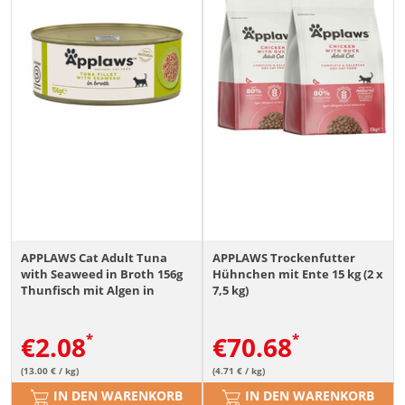
APPLAWS Cat Adult Tuna
APPLAWS Trockenfutter
with Seaweed in Broth 156g
Hühnchen mit Ente 15 kg (2 x
Thunfisch mit Algen in
7,5 kg)
Brühe
€
2.08
€
70.68
(13.00 € / kg)
(4.71 € / kg)
IN DEN WARENKORB
IN DEN WARENKORB