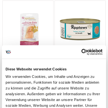
Diese Webseite verwendet Cookies
Wir verwenden Cookies, um Inhalte und Anzeigen zu
APPLAWS Lachsfilet in
APPLAWS Nassfutter in der
personalisieren, Funktionen für soziale Medien anbieten
eigener Sauce 30 g
Dose mit Thunfischfilets 70 g
zu können und die Zugriffe auf unsere Website zu
analysieren. Außerdem geben wir Informationen zu Ihrer
Verwendung unserer Website an unsere Partner für
€
1.79
€
1.28
soziale Medien, Werbung und Analysen weiter. Unsere