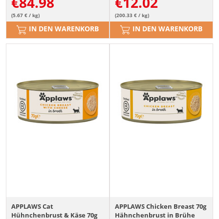
€
84.98
€
12.02
(5.67 € / kg)
(200.33 € / kg)
IN DEN WARENKORB
IN DEN WARENKORB
APPLAWS Cat
APPLAWS Chicken Breast 70g
Hühnchenbrust & Käse 70g
Hähnchenbrust in Brühe