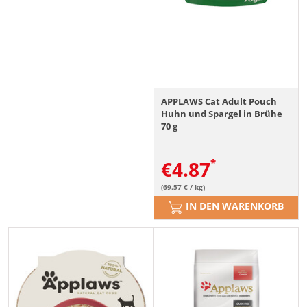
APPLAWS Cat Adult Pouch
Huhn und Spargel in Brühe
70 g
€
4.87
(69.57 € / kg)
IN DEN WARENKORB