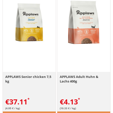
APPLAWS Senior chicken 7,5
APPLAWS Adult Huhn &
kg
Lachs 400g
€
37.11
€
4.13
(4.95 € / kg)
(10.33 € / kg)