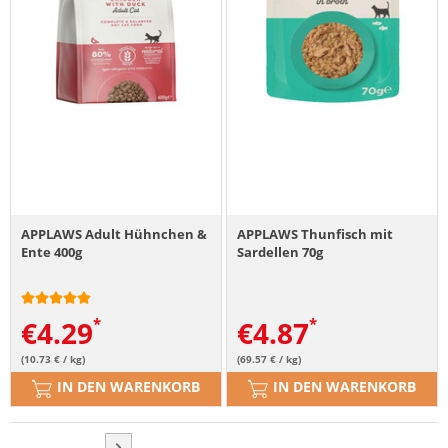
APPLAWS Adult Hühnchen &
APPLAWS Thunfisch mit
Ente 400g
Sardellen 70g
€
4.29
€
4.87
(10.73 € / kg)
(69.57 € / kg)
IN DEN WARENKORB
IN DEN WARENKORB