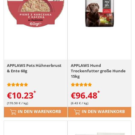
APPLAWS Pots Hühnerbrust
APPLAWS Hund
& Ente 60g
Trockenfutter große Hunde
15kg
€
10.23
€
96.48
(170.50 € / kg)
(6.43 € / kg)
IN DEN WARENKORB
IN DEN WARENKORB