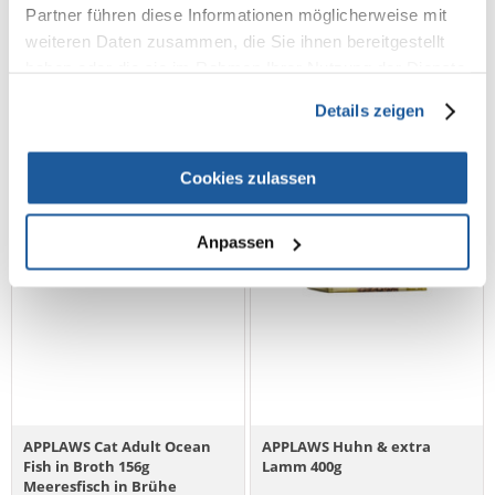
Partner führen diese Informationen möglicherweise mit
(29.83 € / kg)
(18.29 € / kg)
weiteren Daten zusammen, die Sie ihnen bereitgestellt
IN DEN WARENKORB
IN DEN WARENKORB
haben oder die sie im Rahmen Ihrer Nutzung der Dienste
gesammelt haben.
Details zeigen
Cookies zulassen
Anpassen
APPLAWS Cat Adult Ocean
APPLAWS Huhn & extra
Fish in Broth 156g
Lamm 400g
Meeresfisch in Brühe