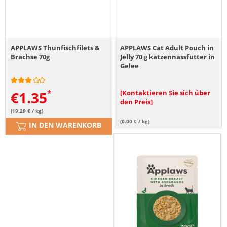
APPLAWS Thunfischfilets &
APPLAWS Cat Adult Pouch in
Brachse 70g
Jelly 70 g katzennassfutter in
Gelee
€
1.35
[Kontaktieren Sie sich über
den Preis]
(19.29 € / kg)
(0.00 € / kg)
IN DEN WARENKORB