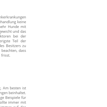
lenkerkrankungen
Behandlung keine
 mehr Hunde mit
rgewicht und das
ktoren bei der
igste Teil der
des Besitzers zu
u beachten, dass
frisst.
. Am besten ist
gen beinhaltet.
e Beispiele für
ollte immer mit