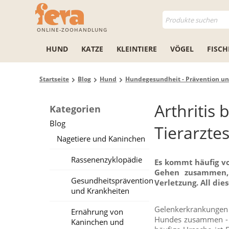
ONLINE-ZOOHANDLUNG
HUND
KATZE
KLEINTIERE
VÖGEL
FISCH
Startseite
Blog
Hund
Hundegesundheit - Prävention un
Arthritis
Kategorien
Blog
Tierarzte
Nagetiere und Kaninchen
Rassenenzyklopädie
Es kommt häufig vo
Gehen zusammen,
Gesundheitsprävention
Verletzung. All die
und Krankheiten
Gelenkerkrankungen 
Ernährung von
Hundes zusammen - je
Kaninchen und