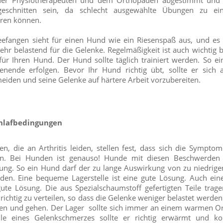
er Physiotherapeuten und dem Orthopäden abgestimmt und
ugeschnitten sein, da schlecht ausgewählte Übungen zu ein
hren können.
beefangen sieht für einen Hund wie ein Riesenspaß aus, und es 
sehr belastend für die Gelenke. Regelmäßigkeit ist auch wichtig 
ür Ihren Hund. Der Hund sollte täglich trainiert werden. So ein
nende erfolgen. Bevor Ihr Hund richtig übt, sollte er sich
eiden und seine Gelenke auf härtere Arbeit vorzubereiten.
hlafbedingungen
, die an Arthritis leiden, stellen fest, dass sich die Sympto
n. Bei Hunden ist genauso! Hunde mit diesen Beschwerden 
ng. So ein Hund darf der zu lange Auswirkung von zu niedrig
rden. Eine bequeme Lagerstelle ist eine gute Lösung. Auch ein
 gute Lösung. Die aus Spezialschaumstoff gefertigten Teile trag
richtig zu verteilen, so dass die Gelenke weniger belastet werd
hen und gehen. Der Lager sollte sich immer an einem warmen Or
lle eines Gelenkschmerzes sollte er richtig erwärmt und ko