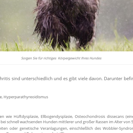
Sorgen Sie für richtiges Körpergewicht Ihres Hundes
ritis sind unterschiedlich und es gibt viele davon. Darunter befi
e, Hyperparathyreoidismus
en wie Hüftdysplasie, Ellbogendysplasie, Osteochondrosis dissecans (ein
bei schnell wachsenden Hunden mittlerer und großer Rassen im Alter von 5
ten oder genetische Veranlagungen, einschließlich des Wobbler-Syndro