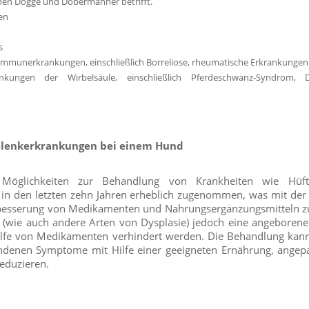
hen Dogge und Dobermänner betrifft.
en
s
immunerkrankungen, einschließlich Borreliose, rheumatische Erkrankungen
ankungen der Wirbelsäule, einschließlich Pferdeschwanz-Syndrom, 
lenkerkrankungen bei einem Hund
 Möglichkeiten zur Behandlung von Krankheiten wie Hüft
n in den letzten zehn Jahren erheblich zugenommen, was mit der
erbesserung von Medikamenten und Nahrungsergänzungsmitteln
 (wie auch andere Arten von Dysplasie) jedoch eine angeborene
Hilfe von Medikamenten verhindert werden. Die Behandlung kann
undenen Symptome mit Hilfe einer geeigneten Ernährung, ange
eduzieren.