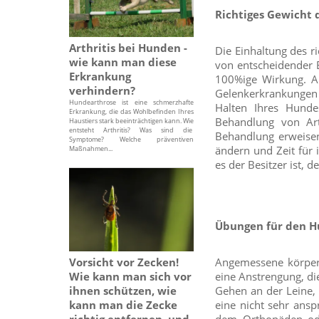
Richtiges Gewicht 
Arthritis bei Hunden -
Die Einhaltung des r
wie kann man diese
von entscheidender B
Erkrankung
100%ige Wirkung. An
verhindern?
Gelenkerkrankungen a
Hundearthrose ist eine schmerzhafte
Halten Ihres Hunde
Erkrankung, die das Wohlbefinden Ihres
Behandlung von Art
Haustiers stark beeinträchtigen kann. Wie
entsteht Arthritis? Was sind die
Behandlung erweisen.
Symptome? Welche präventiven
ändern und Zeit für 
Maßnahmen...
es der Besitzer ist, 
Übungen für den 
Vorsicht vor Zecken!
Angemessene körperl
Wie kann man sich vor
eine Anstrengung, d
ihnen schützen, wie
Gehen an der Leine,
kann man die Zecke
eine nicht sehr ans
richtig entfernen, und