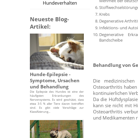
Mehrheit der deutsc
Hundeverhalten
Stoffwechselstörung
Krebs
Neueste Blog-
Degenerative Arthriti
Artikel:
Infektions- und Auto
Degenerative Erkr
Bandscheibe
Behandlung von Ge
Hunde-Epilepsie -
Symptome, Ursachen
Die medizinischen
und Behandlung
Osteoarthritis habe
Die Epilepsie des Hundes ist eine der
kontinuierlichen V
häufigsten Erkrankungen des
Da die Hüftdysplasie
Nervensystems. Es wird geschätzt, dass
etwa 3-5 % aller Tiere davon betroffen
kann sie nicht mit 
sind. Es gibt viele Vorschläge zur
Osteoarthritis verb
Klassifizierung...
und Medikamenten r