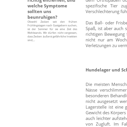
dem Orthopäden od
welche Symptome
spezifische Tier z
sollten uns
Verschlechterung fü
beunruhigen?
Obwohl Zecken seit den frühen
Das Ball- oder Fris
Frühlingstagen nach Gastgebern suchen,
Spaß, ist aber auch 
ist der Sommer für sie eine Zeit des
Wohlstands. Wir dürfen nicht vergessen,
richtigen Bewegung f
dass Zecken äußerst gefährliche Insekten
nicht nur am Woche
sind,...
Verletzungen zu verm
Hundelager und Sc
Die meisten Menschen
Nässe verschlimmer
besonderen Behandlu
nicht ausgesetzt we
Lagerstelle ist eine
Gewicht des Körpers 
auch leichter aufste
von Zugluft. Im Fa