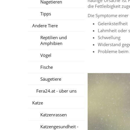
häufige Ursache ist F
Nagetieren
die Fettleibigkeit zug
Tipps
Die Symptome einer 
Gelenksteifheit
Andere Tiere
Lahmheit oder s
Reptilien und
Schwellung
Amphibien
Widerstand gege
Probleme beim 
Vögel
Fische
Säugetiere
Fera24.at - über uns
Katze
Katzenrassen
Katzengesundheit -