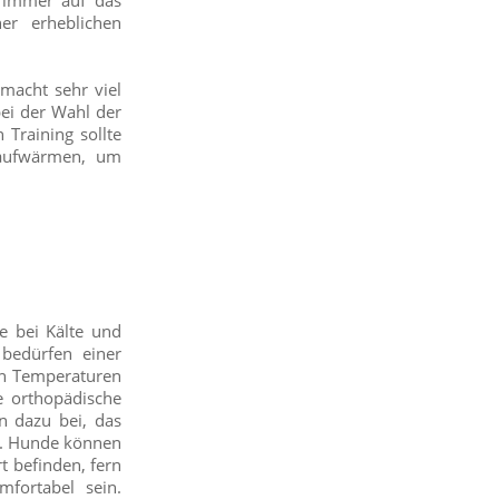
 immer auf das
er erheblichen
macht sehr viel
bei der Wahl der
 Training sollte
 aufwärmen, um
me bei Kälte und
bedürfen einer
en Temperaturen
e orthopädische
en dazu bei, das
en. Hunde können
t befinden, fern
mfortabel sein.