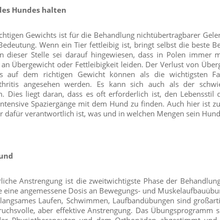
des Hundes halten
ichtigen Gewichts ist für die Behandlung nichtübertragbarer Ge
edeutung. Wenn ein Tier fettleibig ist, bringt selbst die beste 
 dieser Stelle sei darauf hingewiesen, dass in Polen immer
n Übergewicht oder Fettleibigkeit leiden. Der Verlust von Übe
s auf dem richtigen Gewicht können als die wichtigsten Fa
hritis angesehen werden. Es kann sich auch als der schwier
 Dies liegt daran, dass es oft erforderlich ist, den Lebensstil 
intensive Spaziergänge mit dem Hund zu finden. Auch hier ist z
der dafür verantwortlich ist, was und in welchen Mengen sein Hund 
Hund
iche Anstrengung ist die zweitwichtigste Phase der Behandlung
ie eine angemessene Dosis an Bewegungs- und Muskelaufbauübun
 langsames Laufen, Schwimmen, Laufbandübungen sind großartig
pruchsvolle, aber effektive Anstrengung. Das Übungsprogramm s