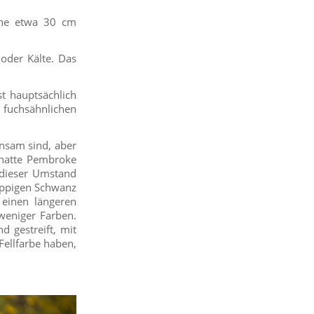
öhe etwa 30 cm
oder Kälte. Das
t hauptsächlich
fuchsähnlichen
nsam sind, aber
 hatte Pembroke
l dieser Umstand
üppigen Schwanz
einen längeren
 weniger Farben.
d gestreift, mit
Fellfarbe haben,