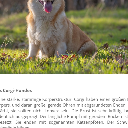
es Corgi-Hundes
ne starke, stämmige Körperstruktur. Corgi haben einen großen 
rpers, und daran große, gerade Ohren mit abgerundeten Enden. 
bt, sie sollten nicht konvex sein. Die Brust ist sehr kräftig, bre
 deutlich ausgeprägt. Der längliche Rumpf mit geradem Rücken is
esetzt. Sie enden mit sogenannten Katzenpfoten. Der Schwa
kenlinie bilden.