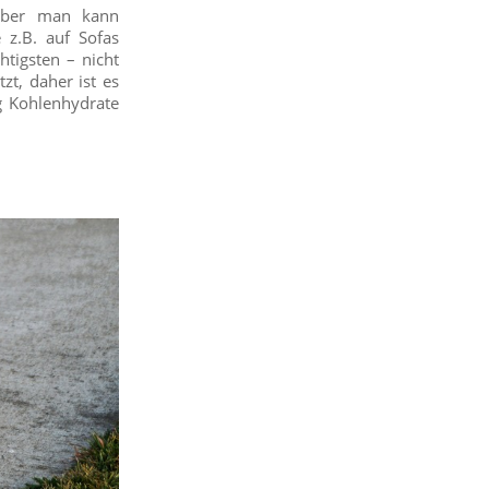
 aber man kann
 z.B. auf Sofas
tigsten – nicht
zt, daher ist es
ig Kohlenhydrate