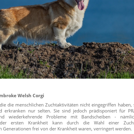
mbroke Welsh Corgi
n die die menschlichen Zuchtaktivitäten nicht eingegriffen haben,
d erkranken nur selten. Sie sind jedoch prädisponiert für PR
und wiederkehrende Probleme mit Bandscheiben - nämlic
t der ersten Krankheit kann durch die Wahl einer Zuch
 Generationen frei von der Krankheit waren, verringert werden.