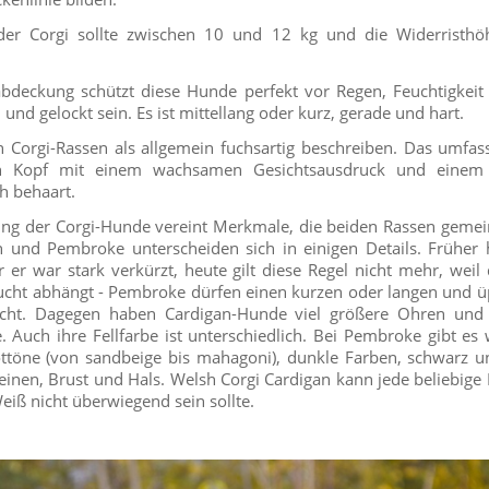
der Corgi sollte zwischen 10 und 12 kg und die Widerristh
abdeckung schützt diese Hunde perfekt vor Regen, Feuchtigkeit 
h und gelockt sein. Es ist mittellang oder kurz, gerade und hart.
 Corgi-Rassen als allgemein fuchsartig beschreiben. Das umfass
en Kopf mit einem wachsamen Gesichtsausdruck und einem 
h behaart.
ung der Corgi-Hunde vereint Merkmale, die beiden Rassen gemei
n und Pembroke unterscheiden sich in einigen Details. Früher
er war stark verkürzt, heute gilt diese Regel nicht mehr, wei
cht abhängt - Pembroke dürfen einen kurzen oder langen und 
cht. Dagegen haben Cardigan-Hunde viel größere Ohren und 
Auch ihre Fellfarbe ist unterschiedlich. Bei Pembroke gibt es
ttöne (von sandbeige bis mahagoni), dunkle Farben, schwarz un
inen, Brust und Hals. Welsh Corgi Cardigan kann jede beliebige 
eiß nicht überwiegend sein sollte.