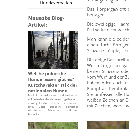
Hundeverhalten
Das Körpergewicht 
betragen.
Neueste Blog-
Die zweilagige Haar
Artikel:
Fell sollte nicht weic
Man kann die beiden
einen fuchsförmig
Schwanz - üppig, reic
Die obige Beschreib
Welsh-Corgi-Cardiga
keinen Schwanz oder 
Welche polnische
vom Wurf und der Zu
Hunderassen gibt es?
haben oder auch ni
Kurzcharakteristik der
Rumpf als Pembroke. 
nationalen Hunde
Sie umfassen alle Ro
Polnische Hunderassen sind solche, die
weißen Zeichen an Be
auf Gebieten, die als polnisch gelten, und
dank polnischen Züchtern entstanden
mit Zeichen, wobei W
sind. Dazu gehören: Polnischer
Windhund, Polnischer Jagdhund,
Polnische...