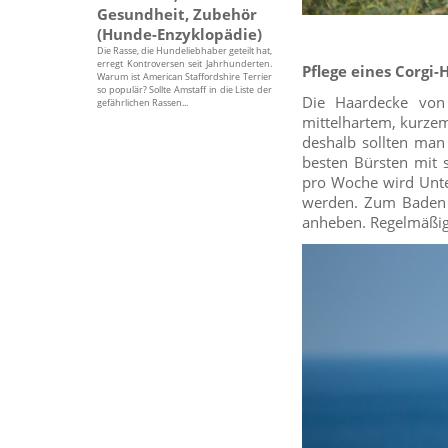
Gesundheit, Zubehör
(Hunde-Enzyklopädie)
Die Rasse, die Hundeliebhaber geteilt hat,
erregt Kontroversen seit Jahrhunderten.
Pflege eines Corgi
Warum ist American Staffordshire Terrier
so populär? Sollte Amstaff in die Liste der
Die Haardecke von 
gefährlichen Rassen...
mittelhartem, kurzem
deshalb sollten man
besten Bürsten mit 
pro Woche wird Unte
werden. Zum Baden 
anheben. Regelmäßig