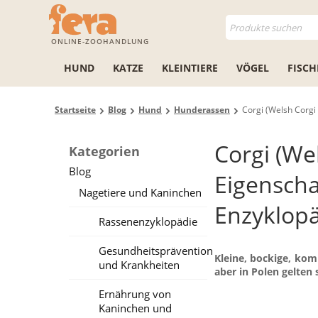
ONLINE-ZOOHANDLUNG
HUND
KATZE
KLEINTIERE
VÖGEL
FISCH
Startseite
Blog
Hund
Hunderassen
Corgi (Welsh Corgi
Corgi (We
Kategorien
Blog
Eigenscha
Nagetiere und Kaninchen
Enzyklopä
Rassenenzyklopädie
Gesundheitsprävention
Kleine, bockige, kom
und Krankheiten
aber in Polen gelten
Ernährung von
Kaninchen und