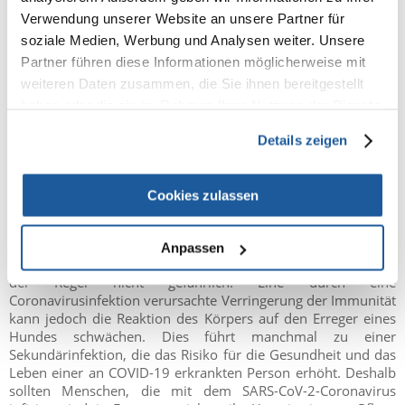
die kranke Person niest), können sein Fell oder seine
Verwendung unserer Website an unsere Partner für
Schleimhäute eine geringe Anzahl von Viren enthalten. Die
Überlebenszeit von SARS-CoV-2 darf unter diesen
soziale Medien, Werbung und Analysen weiter. Unsere
Bedingungen 30-40 Minuten nicht überschreiten. Nach dieser
Partner führen diese Informationen möglicherweise mit
Zeit ist der Kontakt mit dem Tier für eine gesunde Person
weiteren Daten zusammen, die Sie ihnen bereitgestellt
völlig ungefährlich.
haben oder die sie im Rahmen Ihrer Nutzung der Dienste
gesammelt haben.
Details zeigen
Kann ein Hund von einer kranken Person begleitet
werden?
Cookies zulassen
Obwohl Hunde nicht unter COVID-19 leiden, sind sie oft
Träger anderer, für ihre Spezies charakteristischer
Anpassen
Mikroorganismen. Für einen gesunden Menschen sind sie in
der Regel nicht gefährlich. Eine durch eine
Coronavirusinfektion verursachte Verringerung der Immunität
kann jedoch die Reaktion des Körpers auf den Erreger eines
Hundes schwächen. Dies führt manchmal zu einer
Sekundärinfektion, die das Risiko für die Gesundheit und das
Leben einer an COVID-19 erkrankten Person erhöht. Deshalb
sollten Menschen, die mit dem SARS-CoV-2-Coronavirus