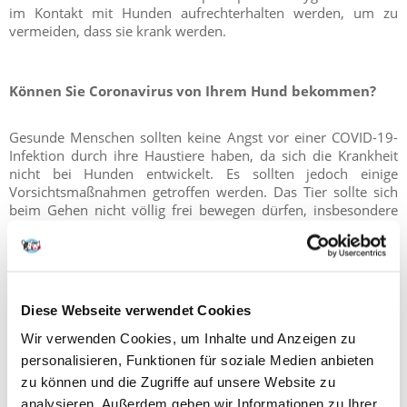
im Kontakt mit Hunden aufrechterhalten werden, um zu
vermeiden, dass sie krank werden.
Können Sie Coronavirus von Ihrem Hund bekommen?
Gesunde Menschen sollten keine Angst vor einer COVID-19-
Infektion durch ihre Haustiere haben, da sich die Krankheit
nicht bei Hunden entwickelt. Es sollten jedoch einige
Vorsichtsmaßnahmen getroffen werden. Das Tier sollte sich
beim Gehen nicht völlig frei bewegen dürfen, insbesondere
sollte der Kontakt mit Fremden, deren Gesundheitszustand
unbekannt ist, vermieden werden. Nach dem Streicheln des
Hundes, der draußen war, müssen Sie Ihre Hände gründlich
mit Wasser und Seife waschen. Warum werden solche
Vorsichtsmaßnahmen empfohlen?
Diese Webseite verwendet Cookies
Unter günstigen Bedingungen kann das SARS-CoV-2-
Wir verwenden Cookies, um Inhalte und Anzeigen zu
Coronavirus außerhalb des menschlichen Körpers mehrere
personalisieren, Funktionen für soziale Medien anbieten
Dutzend Minuten überleben. Wenn Ihr Hund direkten Kontakt
zu können und die Zugriffe auf unsere Website zu
mit einer infizierten Person hat (z.B. in einem Raum, in dem
analysieren. Außerdem geben wir Informationen zu Ihrer