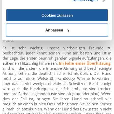
auch nicht für kurze. Auch ein kurzer Aufenthalt in einem auf
60-70° aufgeheizten Auto könnte eine tödliche Gefahr für
unser Haustier darstellen.
Cookies zulassen
Anpassen
Was sind die Symptome einer Überhitzung bei einem
Hund?
Es ist sehr wichtig, unsere vierbeinigen Freunde zu
beobachten. Jeder kennt seinen Hund am besten und ist in
der Lage, die ersten beunruhigenden Signale aufzufangen, die
auf einen Hitzschlag hinweisen.
Im Falle einer Überhitzung
sind wir die Ersten, die intensive Atmung und beschleunigte
Atmung sehen, die deutlich flacher ist als üblich. Der Hund
möchte auf diese Weise überschüssige Wärme loswerden,
aber das ist viel weniger effektiv als Schwitzen. Beschleunigt
wird auch die Herzfrequenz, die Schleimhäute sind trocken
und ihre Farbe ist geändert (sie sind oft grau oder blau). Wenn
dies der Fall ist, bringen Sie Ihren Hund so schnell wie
möglich an einen kühlen Ort und beginnen Sie, seinen Körper
allmählich abzukühlen. Wenn der Hund das Bewusstsein nicht