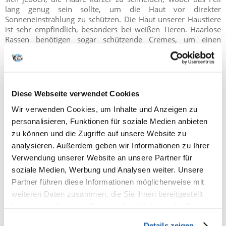
lang genug sein sollte, um die Haut vor direkter
Sonneneinstrahlung zu schützen. Die Haut unserer Haustiere
ist sehr empfindlich, besonders bei weißen Tieren. Haarlose
Rassen benötigen sogar schützende Cremes, um einen
Sonnenbrand zu verhindern.
Sommer und Reisen mit einem Hund im Auto
Diese Webseite verwendet Cookies
Das Reisen mit dem Auto bei heißem Wetter, insbesondere
Wir verwenden Cookies, um Inhalte und Anzeigen zu
ohne Klimaanlage, kann für einen Hund sehr unangenehm
personalisieren, Funktionen für soziale Medien anbieten
sein. Lassen Sie uns die Reise am besten nachts oder morgens
zu können und die Zugriffe auf unsere Website zu
planen. Wir brauchen eine Wasserversorgung für unser
Haustier und häufige Aufenthalte an schattigen Orten, damit
analysieren. Außerdem geben wir Informationen zu Ihrer
sich die Tiere erholen abkühlen können. Es lohnt sich,
Verwendung unserer Website an unsere Partner für
Verdunkelungsrollos in die Fenster einzubauen, die die
soziale Medien, Werbung und Analysen weiter. Unsere
Aufheizung des Fahrzeuginnenraums begrenzen. Weit
Partner führen diese Informationen möglicherweise mit
geöffnete Fenster können Ihren Hund krank machen, wenn er
weiteren Daten zusammen, die Sie ihnen bereitgestellt
schnell fährt. Suchen Sie also nach einem goldenen Mittelweg
zwischen dem Risiko der Überhitzung und der Exposition
haben oder die sie im Rahmen Ihrer Nutzung der Dienste
gegenüber starken Luftböen. Unter keinen Umständen dürfen
gesammelt haben.
die Tiere bei heißem Wetter allein im Auto gelassen werden,
Details zeigen