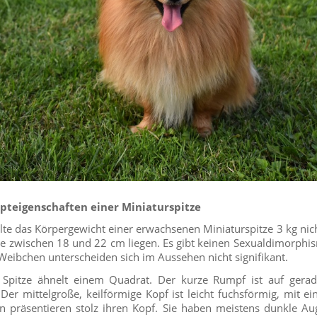
upteigenschaften einer Miniaturspitze
e das Körpergewicht einer erwachsenen Miniaturspitze 3 kg nic
e zwischen 18 und 22 cm liegen. Es gibt keinen Sexualdimorphi
eibchen unterscheiden sich im Aussehen nicht signifikant.
Spitze ähnelt einem Quadrat. Der kurze Rumpf ist auf gerad
Der mittelgroße, keilförmige Kopf ist leicht fuchsförmig, mit ei
en präsentieren stolz ihren Kopf. Sie haben meistens dunkle Au