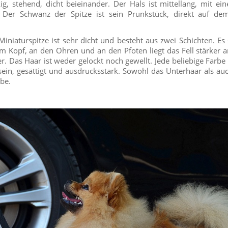
kig, stehend, dicht beieinander. Der Hals ist mittellang, mit ein
. Der Schwanz der Spitze ist sein Prunkstück, direkt auf d
iniaturspitze ist sehr dicht und besteht aus zwei Schichten. Es s
m Kopf, an den Ohren und an den Pfoten liegt das Fell stärker a
. Das Haar ist weder gelockt noch gewellt. Jede beliebige Farbe i
 sein, gesättigt und ausdrucksstark. Sowohl das Unterhaar als a
rbe.