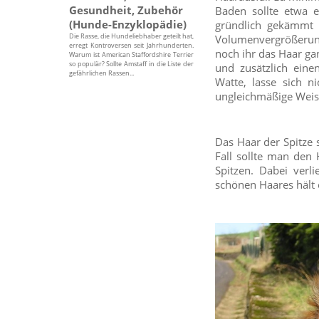
Gesundheit, Zubehör
Baden sollte etwa 
(Hunde-Enzyklopädie)
gründlich gekämmt 
Die Rasse, die Hundeliebhaber geteilt hat,
Volumenvergrößerun
erregt Kontroversen seit Jahrhunderten.
noch ihr das Haar g
Warum ist American Staffordshire Terrier
so populär? Sollte Amstaff in die Liste der
und zusätzlich ein
gefährlichen Rassen...
Watte, lasse sich 
ungleichmäßige Weis
Das Haar der Spitze 
Fall sollte man den
Spitzen. Dabei verl
schönen Haares hält 