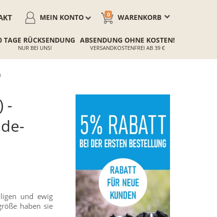
0
AKT
MEIN KONTO
WARENKORB
0 TAGE RÜCKSENDUNG
ABSENDUNG OHNE KOSTEN!
NUR BEI UNS!
VERSANDKOSTENFREI AB 39 €
)
 -
nde-
lligen und ewig
größe haben sie