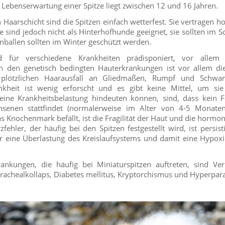
e Lebenserwartung einer Spitze liegt zwischen 12 und 16 Jahren.
 Haarschicht sind die Spitzen einfach wetterfest. Sie vertragen h
e sind jedoch nicht als Hinterhofhunde geeignet, sie sollten im
nballen sollten im Winter geschützt werden.
nd für verschiedene Krankheiten prädisponiert, vor alle
n den genetisch bedingten Hauterkrankungen ist vor allem di
 plötzlichen Haarausfall an Gliedmaßen, Rumpf und Schw
nkheit ist wenig erforscht und es gibt keine Mittel, um si
ine Krankheitsbelastung hindeuten können, sind, dass kein 
enen stattfindet (normalerweise im Alter von 4-5 Monaten)
as Knochenmark befällt, ist die Fragilität der Haut und die hormo
fehler, der häufig bei den Spitzen festgestellt wird, ist persis
der eine Überlastung des Kreislaufsystems und damit eine Hypo
ankungen, die häufig bei Miniaturspitzen auftreten, sind V
, Trachealkollaps, Diabetes mellitus, Kryptorchismus und Hyperpa