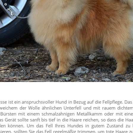
e ist ein anspruchsvoller Hund in Bezug auf die Fellpflege. Das 
 weichem der Wolle ähnlichen Unterfell und mit rauem dichte
s Bürsten mit einem schmalzahnigen Metallkamm oder mit ein
s Gerät sollte sanft bis tief in die Haare reichen, so dass die Ha
n können. Um das Fell Ihres Hundes in gutem Zustand zu 
ieren, sollten Sie das Fell regelmäßig trimmen, um tote Haare z