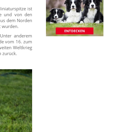
niaturspitze ist
tze und von den
n aus dem Norden
t wurden.
 Unter anderem
nde vom 16. zum
eiten Weltkrieg
h zurück.