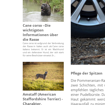
Cane corso –Die
wichtigsten
Informationen über
die Rasse
Cane corso ist aufgrund der Verbreitung
der Rasse in Italien auch als Cane corso
italiano bekannt. Er ist ein Wachhund
und ein defensiver Hund, der sich stark
für seine Beschützer einsetzt. Er...
Pflege der Spitzen
Die Pommeranian-Rass
zwei Schichten, mit
empfehlen tägliche
Amstaff (American
einer Pudelbürste. Da
Staffordshire Terrier) -
Haut gekämmt werde
Charakter,
Haarausfall zu minim