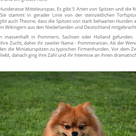
e Hunderasse Mitteleuropas. Es gibt 5 Arten von Spitzen und die Mi
 Sie stammt in gerader Linie von der steinzeitlichen Torfspi
 gibt auch Theorie, dass die Spitzen von stark behaarten Hunde
en Wikingern aus den Niederlanden und Deutschland mitgebrach
n massenhaft in Pommern, Sachsen oder Holland gefunden.
hre Zucht, daher ihr zweiter Name - Pommeranian. Ab der We
den die Miniaturspitzen zu typischen Firmenhunden. Vor dem Zw
liebt, danach ging ihre Zahl und ihr Interesse an ihnen dramatisc