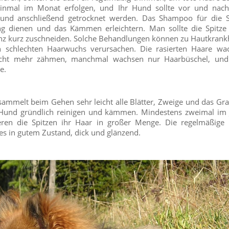
einmal im Monat erfolgen, und Ihr Hund sollte vor und na
und anschließend getrocknet werden. Das Shampoo für die Sp
g dienen und das Kämmen erleichtern. Man sollte die Spitze
anz kurz zuschneiden. Solche Behandlungen können zu Hautkrankh
en schlechten Haarwuchs verursachen. Die rasierten Haare w
nicht mehr zähmen, manchmal wachsen nur Haarbüschel, und
e.
sammelt beim Gehen sehr leicht alle Blätter, Zweige und das Gra
 Hund gründlich reinigen und kämmen. Mindestens zweimal im 
ieren die Spitzen ihr Haar in großer Menge. Die regelmäßige 
es in gutem Zustand, dick und glänzend.