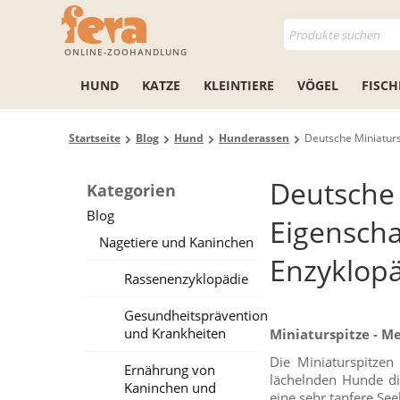
ONLINE-ZOOHANDLUNG
HUND
KATZE
KLEINTIERE
VÖGEL
FISCH
Startseite
Blog
Hund
Hunderassen
Deutsche Miniaturs
Deutsche 
Kategorien
Blog
Eigenscha
Nagetiere und Kaninchen
Enzyklopä
Rassenenzyklopädie
Gesundheitsprävention
und Krankheiten
Miniaturspitze - M
Die Miniaturspitzen
Ernährung von
lächelnden Hunde di
Kaninchen und
eine sehr tapfere See