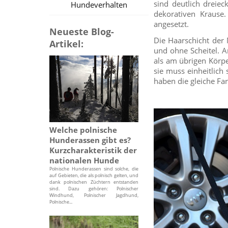
sind deutlich dreiec
Hundeverhalten
dekorativen Krause
angesetzt.
Neueste Blog-
Die Haarschicht der M
Artikel:
und ohne Scheitel. A
als am übrigen Körper
sie muss einheitlich
haben die gleiche Fa
Welche polnische
Hunderassen gibt es?
Kurzcharakteristik der
nationalen Hunde
Polnische Hunderassen sind solche, die
auf Gebieten, die als polnisch gelten, und
dank polnischen Züchtern entstanden
sind. Dazu gehören: Polnischer
Windhund, Polnischer Jagdhund,
Polnische...