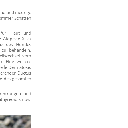
ohe und niedrige
 Sommer Schatten
m für Haut und
e Alopezie X zu
anz des Hundes
e zu behandeln.
Fellwechsel vom
. Eine weitere
nelle Dermatose.
tierender Ductus
xie des gesamten
errenkungen und
rathyreoidismus.