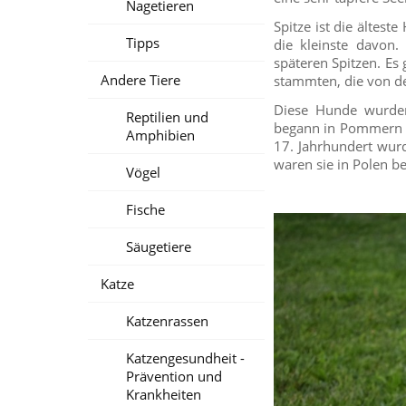
Nagetieren
Spitze ist die ältest
Tipps
die kleinste davon.
späteren Spitzen. Es
Andere Tiere
stammten, die von d
Diese Hunde wurde
Reptilien und
begann in Pommern i
Amphibien
17. Jahrhundert wur
waren sie in Polen be
Vögel
Fische
Säugetiere
Katze
Katzenrassen
Katzengesundheit -
Prävention und
Krankheiten