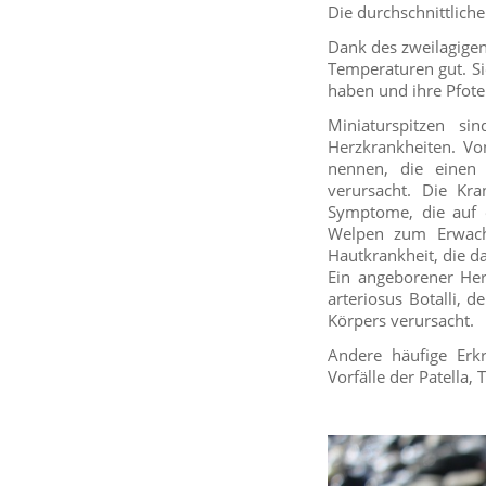
Die durchschnittlich
Dank des zweilagigen
Temperaturen gut. Si
haben und ihre Pfote
Miniaturspitzen si
Herzkrankheiten. Vo
nennen, die einen
verursacht. Die Kra
Symptome, die auf e
Welpen zum Erwachs
Hautkrankheit, die d
Ein angeborener Herz
arteriosus Botalli, 
Körpers verursacht.
Andere häufige Erkr
Vorfälle der Patella