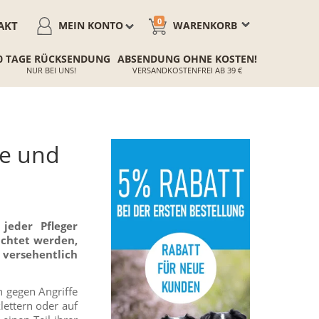
0
AKT
MEIN KONTO
WARENKORB
0 TAGE RÜCKSENDUNG
ABSENDUNG OHNE KOSTEN!
NUR BEI UNS!
VERSANDKOSTENFREI AB 39 €
ie und
 jeder Pfleger
achtet werden,
 versehentlich
h gegen Angriffe
klettern oder auf