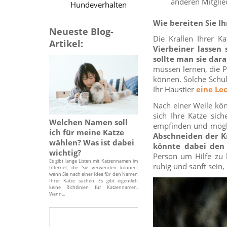
anderen Mitglied
Hundeverhalten
Wie bereiten Sie Ih
Neueste Blog-
Die Krallen Ihrer K
Artikel:
Vierbeiner lassen 
sollte man sie dar
müssen lernen, die P
können. Solche Schul
Ihr Haustier
eine
Lec
Nach einer Weile kön
sich Ihre Katze sic
Welchen Namen soll
empfinden und mögli
ich für meine Katze
Abschneiden der Kr
wählen? Was ist dabei
könnte dabei den 
wichtig?
Person um Hilfe zu 
Es gibt lange Listen mit Katzennamen im
ruhig und sanft sein, 
Internet, die Sie verwenden können,
wenn Sie nach einer Idee für den Namen
Ihrer Katze suchen. Es gibt eigentlich
keine Richtlinien für Katzennamen.
Wenn...