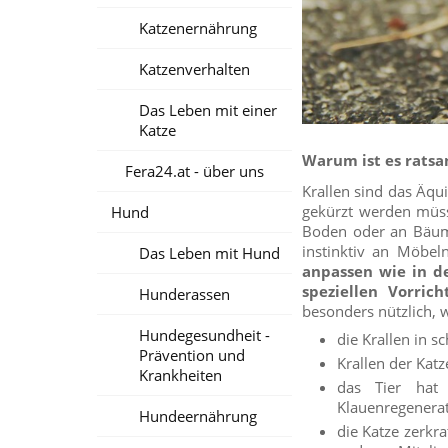
Katzenernährung
Katzenverhalten
Das Leben mit einer
Katze
Warum ist es ratsa
Fera24.at - über uns
Krallen sind das Äqu
gekürzt werden müss
Hund
Boden oder an Bäume
instinktiv an Möbe
Das Leben mit Hund
anpassen wie in de
speziellen Vorric
Hunderassen
besonders nützlich, 
Hundegesundheit -
die Krallen in s
Prävention und
Krallen der Katz
Krankheiten
das Tier hat
Klauenregenera
Hundeernährung
die Katze zerkr