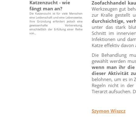
Katzenzucht - wie
Zoofachhandel kau
fängt man an?
Werkzeugen gut beha
Die Katzenzucht ist für viele Menschen
zur Kralle gestellt
eine Leidenschaft und eine Lebensweise.
durchsichtige, ver
Ihre Gründung erfordert jedoch eine
gewissenhafte Vorbereitung,
unter das stark blu
einschließlich der Erfüllung einer Reihe
Schnitt im innervie
von...
Infektionen und dam
Katze effektiv davon 
Die Behandlung mus
gewählt werden muss
wenn man ihr die 
dieser Aktivität z
belohnen, um es in Z
Regeln nicht in der
Tierarzt aufsuchen. 
Szymon Wiszcz