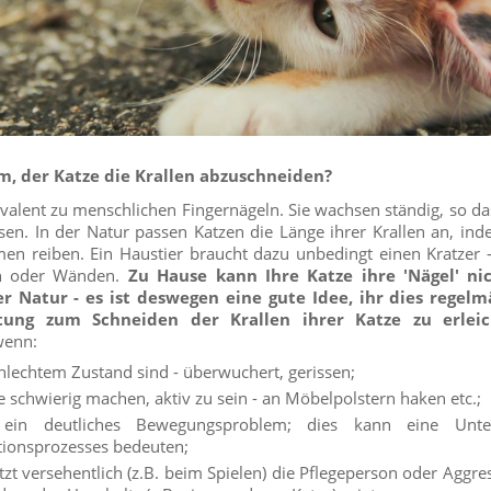
m, der Katze die Krallen abzuschneiden?
ivalent zu menschlichen Fingernägeln. Sie wachsen ständig, so da
en. In der Natur passen Katzen die Länge ihrer Krallen an, ind
n reiben. Ein Haustier braucht dazu unbedingt einen Kratzer - 
ln oder Wänden.
Zu Hause kann Ihre Katze ihre 'Nägel' nic
r Natur - es ist deswegen eine gute Idee, ihr dies regelm
htung zum Schneiden der Krallen ihrer Katze zu erleic
wenn:
chlechtem Zustand sind - überwuchert, gerissen;
e schwierig machen, aktiv zu sein - an Möbelpolstern haken etc.;
 ein deutliches Bewegungsproblem; dies kann eine Unte
tionsprozesses bedeuten;
atzt versehentlich (z.B. beim Spielen) die Pflegeperson oder Aggr