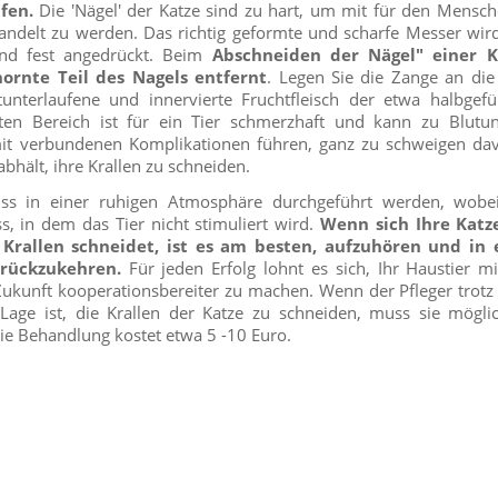
fen.
Die 'Nägel' der Katze sind zu hart, um mit für den Mensc
ndelt zu werden. Das richtig geformte und scharfe Messer wird
 und fest angedrückt. Beim
Abschneiden der Nägel" einer K
hornte Teil des Nagels entfernt
. Legen Sie die Zange an die r
tunterlaufene und innervierte Fruchtfleisch der etwa halbgefül
rten Bereich ist für ein Tier schmerzhaft und kann zu Blut
it verbundenen Komplikationen führen, ganz zu schweigen dav
abhält, ihre Krallen zu schneiden.
s in einer ruhigen Atmosphäre durchgeführt werden, wobei
, in dem das Tier nicht stimuliert wird.
Wenn sich Ihre Katze
Krallen schneidet, ist es am besten, aufzuhören und in 
urückzukehren.
Für jeden Erfolg lohnt es sich, Ihr Haustier m
ukunft kooperationsbereiter zu machen. Wenn der Pfleger trotz
 Lage ist, die Krallen der Katze zu schneiden, muss sie mögli
Die Behandlung kostet etwa 5 -10 Euro.