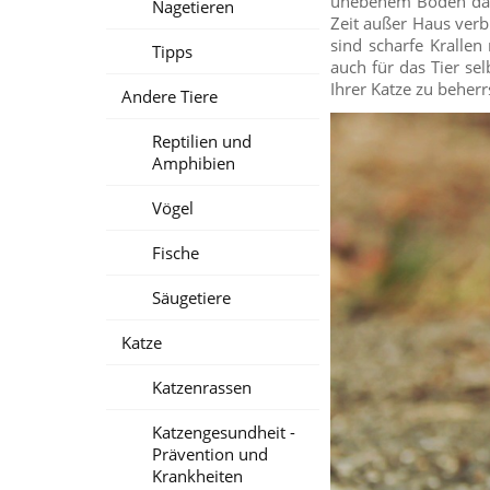
unebenem Boden das G
Nagetieren
Zeit außer Haus verb
sind scharfe Krallen
Tipps
auch für das Tier sel
Ihrer Katze zu beher
Andere Tiere
Reptilien und
Amphibien
Vögel
Fische
Säugetiere
Katze
Katzenrassen
Katzengesundheit -
Prävention und
Krankheiten