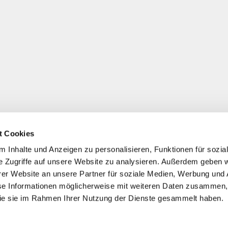
t Cookies
 Inhalte und Anzeigen zu personalisieren, Funktionen für sozia
e Zugriffe auf unsere Website zu analysieren. Außerdem geben w
er Website an unsere Partner für soziale Medien, Werbung und 
se Informationen möglicherweise mit weiteren Daten zusammen, 
 die sie im Rahmen Ihrer Nutzung der Dienste gesammelt haben.
*
Alle Preise inkl. ges. MwSt./ zzgl. Versand
© 2021-2026 FERA 24 UG.