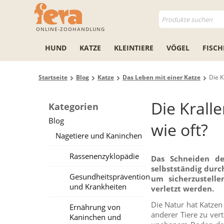
ONLINE-ZOOHANDLUNG
HUND
KATZE
KLEINTIERE
VÖGEL
FISCH
Startseite
Blog
Katze
Das Leben mit einer Katze
Die K
Die Krall
Kategorien
Blog
wie oft?
Nagetiere und Kaninchen
Rassenenzyklopädie
Das Schneiden der
selbstständig durc
Gesundheitsprävention
um sicherzustelle
und Krankheiten
verletzt werden.
Die Natur hat Katzen 
Ernährung von
anderer Tiere zu vert
Kaninchen und