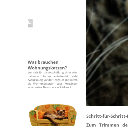
Was brauchen
Wohnungskatzen?
Wer sich für die Anschaffung einer oder
mehrerer Katzen entscheidet, steht
zwangsläufig vor der Frage, ob die Katzen
als Wohnungskatzen oder Freigänger
leben sollen. Besonders in Städten, in...
Schritt-für-Schrit
Zum Trimmen der