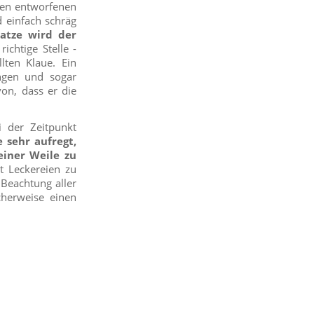
hen entworfenen
 einfach schräg
atze wird der
ichtige Stelle -
lten Klaue. Ein
ungen und sogar
on, dass er die
 der Zeitpunkt
 sehr aufregt,
einer Weile zu
it Leckereien zu
 Beachtung aller
cherweise einen