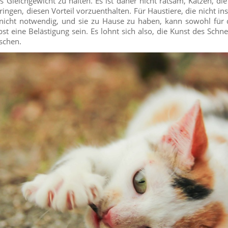
leichgewicht zu halten. Es ist daher nicht ratsam, Katzen, die 
ringen, diesen Vorteil vorzuenthalten. Für Haustiere, die nicht i
 nicht notwendig, und sie zu Hause zu haben, kann sowohl für 
bst eine Belästigung sein. Es lohnt sich also, die Kunst des Schn
rschen.