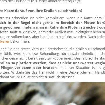
ern des Haushalts (z.B. einer anderen Katze) zeigt.
re Katze darauf vor, ihre Krallen zu schneiden?
atze zu schneiden ist nicht kompliziert, wenn die Katze dem Pf
sich in der Regel nicht gerne im Bereich der Pfoten ber
an gewöhnen, indem man in Ruhe ihre Pfoten streichelt ode
foten sanft zu drücken, damit die Krallen mit Leichtigkeit hera
ungen sollten kurz, aber häufig durchgeführt werden. Nach jeder
kerei
bekommen.
nen Sie den ersten Versuch unternehmen, die Krallen zu schnei
her fühlt, wird sie diese Behandlung höchstwahrscheinlich nic
cherweise nicht bereit sein, zu kooperieren. Deshalb
sollte d
allen so platziert werden, dass es nicht unerwartet wegla
Pfleger verletzen oder kratzen
. In dieser Situation ist es 
bitten. Wickeln Sie das Tier nicht in eine Decke oder ein Han
damit Sie Ihr Haustier nicht zusätzlich stressen.