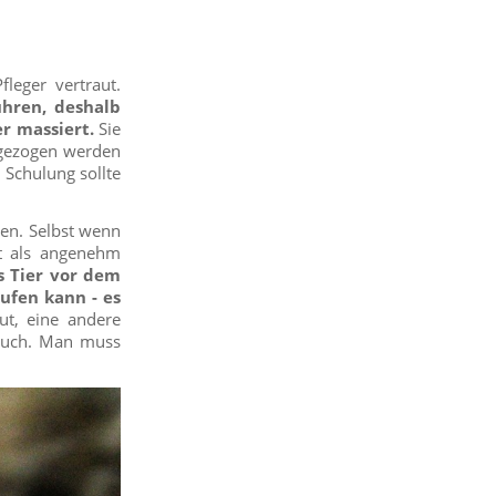
leger vertraut.
ühren, deshalb
r massiert.
Sie
usgezogen werden
 Schulung sollte
den. Selbst wenn
ht als angenehm
as Tier vor dem
ufen kann - es
gut, eine andere
dtuch. Man muss