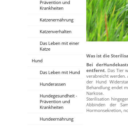
Prävention und
Krankheiten
Katzenernährung
Katzenverhalten
Das Leben mit einer
Katze
Was ist die Sterili
Hund
Bei derHundekast
entfernt
. Das Tier 
Das Leben mit Hund
verabreicht werden. 
der Hund Widerstan
Hunderassen
Behandlung endet m
Narkose.
Hundegesundheit -
Sterilisation hingeg
Prävention und
Abbinden der Same
Krankheiten
Hormonsekretion, noc
Hundeernährung