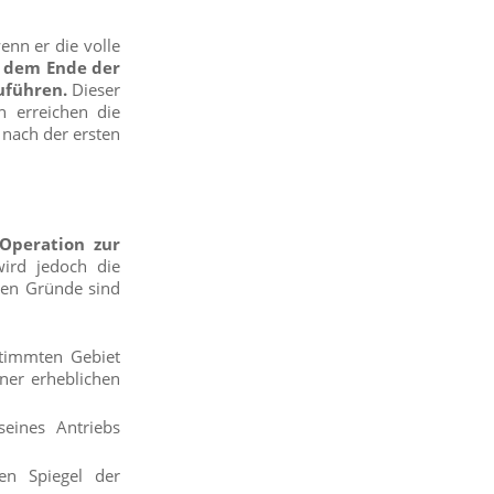
enn er die volle
r dem Ende der
uführen.
Dieser
 erreichen die
 nach der ersten
 Operation zur
ird jedoch die
sten Gründe sind
stimmten Gebiet
iner erheblichen
eines Antriebs
den Spiegel der