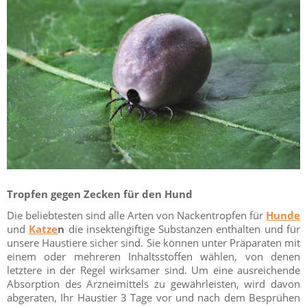
Tropfen gegen Zecken für den Hund
Die beliebtesten sind alle Arten von Nackentropfen für
Hunde
und
Katze
n
die insektengiftige Substanzen enthalten und für
unsere Haustiere sicher sind. Sie können unter Präparaten mit
einem oder mehreren Inhaltsstoffen wählen, von denen
letztere in der Regel wirksamer sind. Um eine ausreichende
Absorption des Arzneimittels zu gewährleisten, wird davon
abgeraten, Ihr Haustier 3 Tage vor und nach dem Besprühen