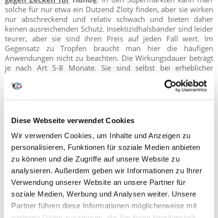
solche für nur etwa ein Dutzend Zloty finden, aber sie wirken
nur abschreckend und relativ schwach und bieten daher
keinen ausreichenden Schutz. Insektizidhalsbänder sind leider
teurer, aber sie sind ihren Preis auf jeden Fall wert. Im
Gegensatz zu Tropfen braucht man hier die häufigen
Anwendungen nicht zu beachten. Die Wirkungsdauer beträgt
je nach Art 5-8 Monate. Sie sind selbst bei erheblicher
Zeckenexposition recht wirksam. Bei der Auswahl eines
Halsbandes sollte man auf Altersgrenzen, Gewicht oder
Halsumfang achten, um eine Über- oder Unterdosierung zu
vermeiden. Häufig empfehlen die Hersteller, Halsband vor der
ersten Anwendung leicht anzuziehen, damit eine leicht
Diese Webseite verwendet Cookies
gerissene Oberfläche die Freisetzung des Wirkstoffs
erleichtert. Das Halsband sollte angebracht, aber nicht zu fest
Wir verwenden Cookies, um Inhalte und Anzeigen zu
angezogen sein. Obwohl es in vielen Fällen keine
personalisieren, Funktionen für soziale Medien anbieten
Kontraindikationen für das Benetzen des Halsbandes gibt, ist
zu können und die Zugriffe auf unsere Website zu
es besser, das Halsband vor dem Baden auszuziehen,
analysieren. Außerdem geben wir Informationen zu Ihrer
besonders wenn Sie häufig baden. Sie sollten auf die
Verwendung unserer Website an unsere Partner für
Sauberkeit des Halsbandes achten, denn es funktioniert viel
weniger gut wenn es verschmutzt ist.
Foresto-Halsband
sind
soziale Medien, Werbung und Analysen weiter. Unsere
die populärsten, und der Hersteller garantiert ihre
Partner führen diese Informationen möglicherweise mit
Wirksamkeit.
weiteren Daten zusammen, die Sie ihnen bereitgestellt