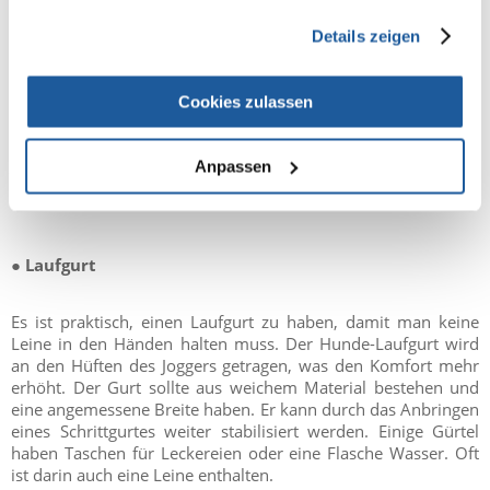
gesammelt haben.
Details zeigen
Eine Laufleine eignet sich am besten zum Laufen. Wenn man
die bisherige Leine nicht ersetzen will, genügt ein getrennter
Stoßdämpfer, der an jeder Leine befestigt werden kann. Die
Cookies zulassen
Dämpfung ist während des Laufs unerlässlich, da sie dazu
beiträgt, jeden Ruck auszugleichen, um den Komfort für den
Jogger und den Hund zu gewährleisten. Die Leine sollte eine
Anpassen
angemessene Länge haben: von 2 bis 4 m.
●
Laufgurt
Es ist praktisch, einen Laufgurt zu haben, damit man keine
Leine in den Händen halten muss. Der Hunde-Laufgurt wird
an den Hüften des Joggers getragen, was den Komfort mehr
erhöht. Der Gurt sollte aus weichem Material bestehen und
eine angemessene Breite haben. Er kann durch das Anbringen
eines Schrittgurtes weiter stabilisiert werden. Einige Gürtel
haben Taschen für Leckereien oder eine Flasche Wasser. Oft
ist darin auch eine Leine enthalten.