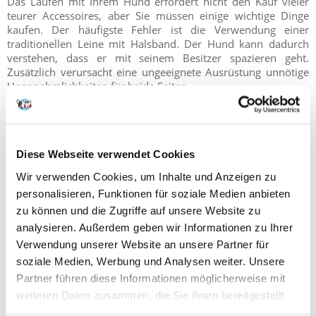
Das Laufen mit Ihrem Hund erfordert nicht den Kauf vieler
teurer Accessoires, aber Sie müssen einige wichtige Dinge
kaufen. Der häufigste Fehler ist die Verwendung einer
traditionellen Leine mit Halsband. Der Hund kann dadurch
verstehen, dass er mit seinem Besitzer spazieren geht.
Zusätzlich verursacht eine ungeeignete Ausrüstung unnötige
Unannehmlichkeiten für beide Seiten.
●
Laufträger
Eine gewöhnliche spannt sich beim Laufen an, was zu Ruckeln
Diese Webseite verwendet Cookies
und unangenehmem Druck im Halsbereich des Hundes führt.
Wir verwenden Cookies, um Inhalte und Anzeigen zu
Es ist also viel besser, ein traditionelles Halsband durch
komfortablen Träger zu ersetzen. Eine der Optionen sind Sled-
personalisieren, Funktionen für soziale Medien anbieten
Träger. Auch die Breite der Gurte ist zu beachten – sind sie zu
zu können und die Zugriffe auf unsere Website zu
schmal können sie den Körper des Tieres drücken und
analysieren. Außerdem geben wir Informationen zu Ihrer
schmerzhafte Hautreizungen verursachen. Es ist gut, wenn die
Verwendung unserer Website an unsere Partner für
Hosenträger mit weichem Material oder Schaumstoff
soziale Medien, Werbung und Analysen weiter. Unsere
verstärkt sind.
Partner führen diese Informationen möglicherweise mit
weiteren Daten zusammen, die Sie ihnen bereitgestellt
haben oder die sie im Rahmen Ihrer Nutzung der Dienste
●
Laufleine