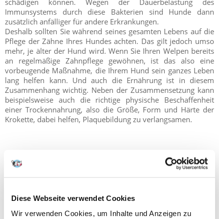
schädigen können. Wegen der Dauerbelastung des
Immunsystems durch diese Bakterien sind Hunde dann
zusätzlich anfälliger für andere Erkrankungen.
Deshalb sollten Sie während seines gesamten Lebens auf die
Pflege der Zähne Ihres Hundes achten. Das gilt jedoch umso
mehr, je älter der Hund wird. Wenn Sie Ihren Welpen bereits
an regelmäßige Zahnpflege gewöhnen, ist das also eine
vorbeugende Maßnahme, die Ihrem Hund sein ganzes Leben
lang helfen kann. Und auch die Ernährung ist in diesem
Zusammenhang wichtig. Neben der Zusammensetzung kann
beispielsweise auch die richtige physische Beschaffenheit
einer Trockennahrung, also die Größe, Form und Härte der
Krokette, dabei helfen, Plaquebildung zu verlangsamen.
Die Verdauung wird langsamer
Zu den möglichen Folgen des Älterwerdens gehört, dass die
Muskeln rund um den Darm langsam ihre Grundspannung
Diese Webseite verwendet Cookies
verlieren und weniger Verdauungssäfte gebildet werden.
Dadurch wird der Verdauungstransport insgesamt langsamer,
Wir verwenden Cookies, um Inhalte und Anzeigen zu