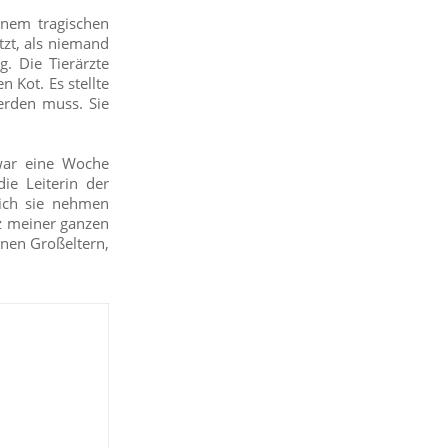
inem tragischen
zt, als niemand
. Die Tierärzte
 Kot. Es stellte
werden muss. Sie
war eine Woche
e Leiterin der
s ich sie nehmen
rz meiner ganzen
inen Großeltern,