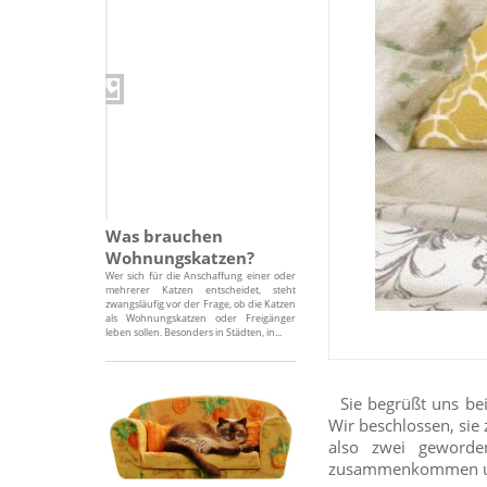
Was brauchen
Wohnungskatzen?
Wer sich für die Anschaffung einer oder
mehrerer Katzen entscheidet, steht
zwangsläufig vor der Frage, ob die Katzen
als Wohnungskatzen oder Freigänger
leben sollen. Besonders in Städten, in...
Sie begrüßt uns bei
Wir beschlossen, sie
also zwei geworde
zusammenkommen und 