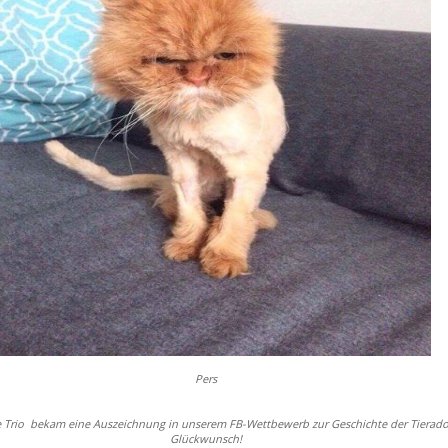
Pers
e Trio bekam eine Auszeichnung in unserem FB-Wettbewerb zur Geschichte der Tierado
Glückwunsch!