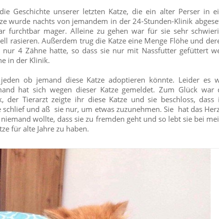
ie Geschichte unserer letzten Katze, die ein alter Perser in e
tze wurde nachts von jemandem in der 24-Stunden-Klinik abgeset
r furchtbar mager. Alleine zu gehen war für sie sehr schwierig
ell rasieren. Außerdem trug die Katze eine Menge Flöhe und deren
e nur 4 Zähne hatte, so dass sie nur mit Nassfutter gefüttert 
 in der Klinik.
jeden ob jemand diese Katze adoptieren könnte. Leider es 
and hat sich wegen dieser Katze gemeldet. Zum Glück war di
ik, der Tierarzt zeigte ihr diese Katze und sie beschloss, das
ge schlief und aß sie nur, um etwas zuzunehmen. Sie hat das He
 niemand wollte, dass sie zu fremden geht und so lebt sie bei me
tze für alte Jahre zu haben.