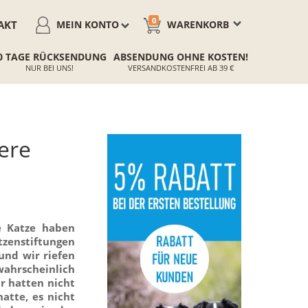
0
AKT
MEIN KONTO
WARENKORB
0 TAGE RÜCKSENDUNG
ABSENDUNG OHNE KOSTEN!
NUR BEI UNS!
VERSANDKOSTENFREI AB 39 €
ere
e Katze haben
tzenstiftungen
und wir riefen
wahrscheinlich
ir hatten nicht
atte, es nicht