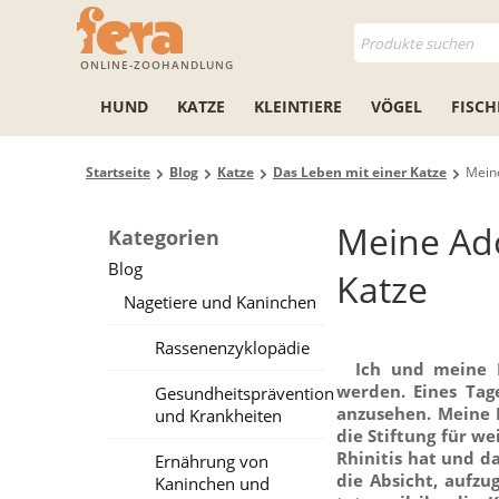
ONLINE-ZOOHANDLUNG
HUND
KATZE
KLEINTIERE
VÖGEL
FISCH
Startseite
Blog
Katze
Das Leben mit einer Katze
Meine
Meine Ado
Kategorien
Blog
Katze
Nagetiere und Kaninchen
Rassenenzyklopädie
Ich und meine 
werden. Eines Tag
Gesundheitsprävention
anzusehen. Meine F
und Krankheiten
die Stiftung für w
Rhinitis hat und da
Ernährung von
die Absicht, aufzu
Kaninchen und