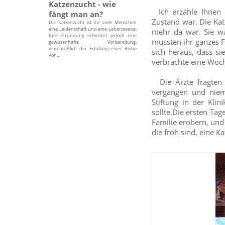
Katzenzucht - wie
Ich erzähle Ihnen d
fängt man an?
Zustand war. Die Ka
Die Katzenzucht ist für viele Menschen
eine Leidenschaft und eine Lebensweise.
mehr da war. Sie wa
Ihre Gründung erfordert jedoch eine
mussten ihr ganzes F
gewissenhafte Vorbereitung,
einschließlich der Erfüllung einer Reihe
sich heraus, dass si
von...
verbrachte eine Woche
Die Ärzte fragten 
vergangen und niem
Stiftung in der Klin
sollte.Die ersten Ta
Familie erobern, und
die froh sind, eine Ka