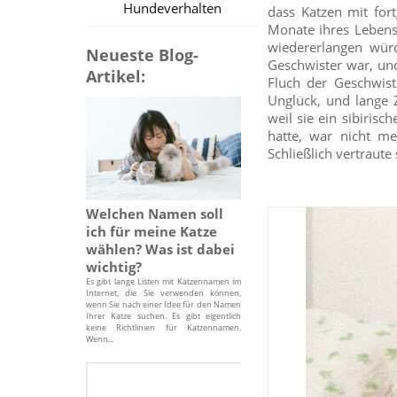
Hundeverhalten
dass Katzen mit for
Monate ihres Lebens 
wiedererlangen wür
Neueste Blog-
Geschwister war, und
Artikel:
Fluch der Geschwist
Unglück, und lange 
weil sie ein sibiris
hatte, war nicht m
Schließlich vertraute 
Welchen Namen soll
ich für meine Katze
wählen? Was ist dabei
wichtig?
Es gibt lange Listen mit Katzennamen im
Internet, die Sie verwenden können,
wenn Sie nach einer Idee für den Namen
Ihrer Katze suchen. Es gibt eigentlich
keine Richtlinien für Katzennamen.
Wenn...