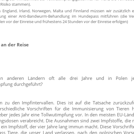
 Risiko stammen).
ch England, Irland, Norwegen, Malta und Finnland müssen wir zusätzlich 
hung einer Anti-Bandwurm-Behandlung im Hundepass mitführen (die Ve
en vor der Einreise und frühestens 24 Stunden vor der Einreise erfolgen)
 an der Reise
n anderen Ländern oft alle drei Jahre und in Polen je
mpfung durchgeführt?
en zu den Impfintervallen. Dies ist auf die Tatsache zurückzuf
erschiedliche Vorschriften für die Immunisierung von Tieren 
eber jedes Jahr eine Tollwutimpfung vor. In den meisten EU-Län
ungsdosen verabreicht. Die Ausnahmen sind zwei Impfstoffe, die n
n Impfstoff, der vier Jahre lang immun macht. Diese Vorschrift
ass Tiere, die unser Land verlassen, nach den polnischen Vors