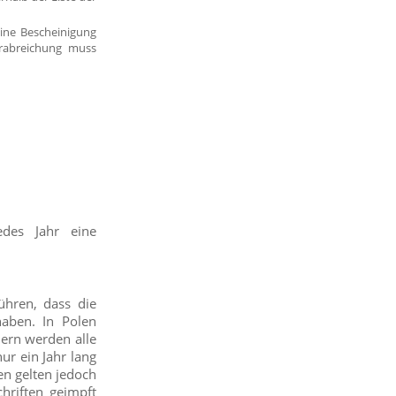
eine Bescheinigung
rabreichung muss
des Jahr eine
ühren, dass die
haben. In Polen
dern werden alle
ur ein Jahr lang
en gelten jedoch
chriften geimpft