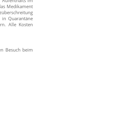
n Aufenthalts im
- das Medikament
überschreitung
d in Quarantäne
rn. Alle Kosten
den Besuch beim