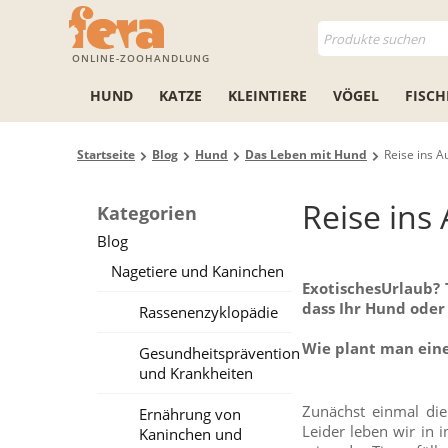
ONLINE-ZOOHANDLUNG
HUND
KATZE
KLEINTIERE
VÖGEL
FISCH
Startseite
Blog
Hund
Das Leben mit Hund
Reise ins Au
Reise ins 
Kategorien
Blog
Nagetiere und Kaninchen
ExotischesUrlaub?
dass Ihr Hund oder 
Rassenenzyklopädie
Wie plant man eine
Gesundheitsprävention
und Krankheiten
Zunächst einmal die 
Ernährung von
Leider leben wir in 
Kaninchen und