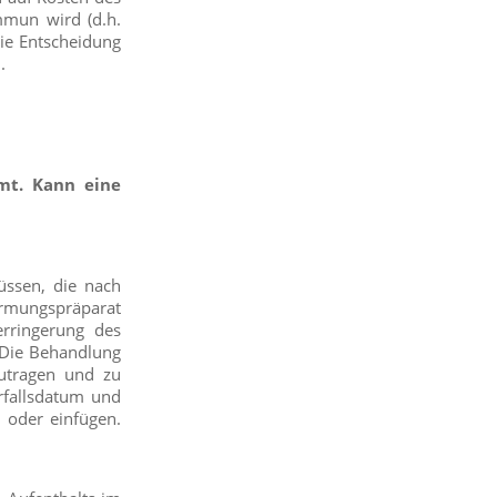
mmun wird (d.h.
Die Entscheidung
.
t. Kann eine
ssen, die nach
urmungspräparat
erringerung des
 Die Behandlung
zutragen und zu
rfallsdatum und
 oder einfügen.