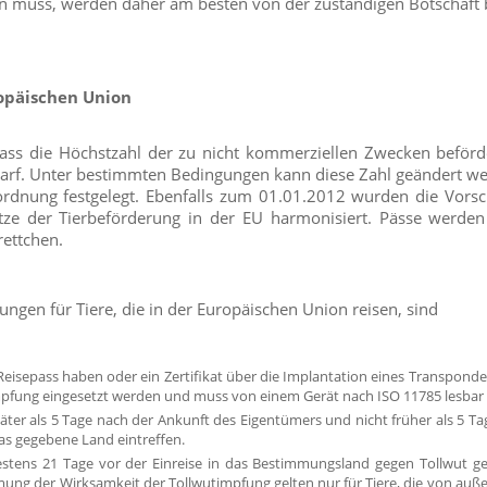
len muss, werden daher am besten von der zuständigen Botschaft b
opäischen Union
dass die Höchstzahl der zu nicht kommerziellen Zwecken beförd
darf. Unter bestimmten Bedingungen kann diese Zahl geändert we
rdnung festgelegt. Ebenfalls zum 01.01.2012 wurden die Vorsch
tze der Tierbeförderung in der EU harmonisiert. Pässe werden a
ettchen.
ngen für Tiere, die in der Europäischen Union reisen, sind
Reisepass haben oder ein Zertifikat über die Implantation eines Transponde
pfung eingesetzt werden und muss von einem Gerät nach ISO 11785 lesbar 
päter als 5 Tage nach der Ankunft des Eigentümers und nicht früher als 5 T
as gegebene Land eintreffen.
stens 21 Tage vor der Einreise in das Bestimmungsland gegen Tollwut ge
mung der Wirksamkeit der Tollwutimpfung gelten nur für Tiere, die von auße