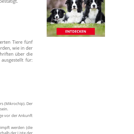
estätigt.
erten Tiere fünf
rden, wie in der
riften über die
usgestellt für:
rs (Mikrochip). Der
sein.
age vor der Ankunft
impft werden (die
rhalb der Liste der