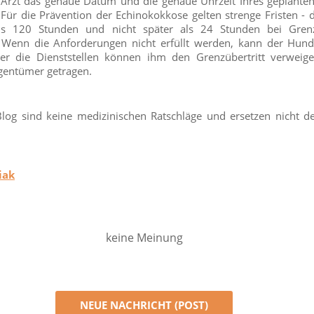
m Arzt das genaue Datum und die genaue Uhrzeit Ihres geplante
. Für die Prävention der Echinokokkose gelten strenge Fristen 
als 120 Stunden und nicht später als 24 Stunden bei Grenz
 Wenn die Anforderungen nicht erfüllt werden, kann der Hun
r die Dienststellen können ihm den Grenzübertritt verweige
gentümer getragen.
log sind keine medizinischen Ratschläge und ersetzen nicht 
iak
keine Meinung
NEUE NACHRICHT (POST)