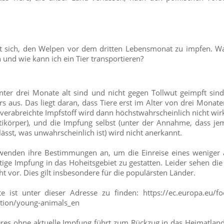
rt sich, den Welpen vor dem dritten Lebensmonat zu impfen.
 und wie kann ich ein Tier transportieren?
unter drei Monate alt sind und nicht gegen Tollwut geimpft sind, 
rs aus. Das liegt daran, dass Tiere erst im Alter von drei Monat
verabreichte Impfstoff wird dann höchstwahrscheinlich nicht wirk
tikörper), und die Impfung selbst (unter der Annahme, dass jem
lässt, was unwahrscheinlich ist) wird nicht anerkannt.
 wenden ihre Bestimmungen an, um die Einreise eines weniger 
ltige Impfung in das Hoheitsgebiet zu gestatten. Leider sehen di
ht vor. Dies gilt insbesondere für die populärsten Länder.
te ist unter dieser Adresse zu finden: https://ec.europa.eu/f
tion/young-animals_en
ieres ohne aktuelle Impfung führt zum Rückzug in das Heimatlan