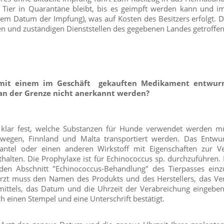
s Tier in Quarantäne bleibt, bis es geimpft werden kann und i
em Datum der Impfung), was auf Kosten des Besitzers erfolgt. 
n und zuständigen Dienststellen des gegebenen Landes getroffen
mit einem im Geschäft gekauften Medikament entwurm
an der Grenze nicht anerkannt werden?
lar fest, welche Substanzen für Hunde verwendet werden mü
orwegen, Finnland und Malta transportiert werden. Das Entw
antel oder einen anderen Wirkstoff mit Eigenschaften zur V
halten. Die Prophylaxe ist für Echinococcus sp. durchzuführen.
 den Abschnitt "Echinococcus-Behandlung" des Tierpasses ein
rarzt muss den Namen des Produkts und des Herstellers, das Ve
imittels, das Datum und die Uhrzeit der Verabreichung eingeben
h einen Stempel und eine Unterschrift bestätigt.