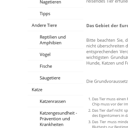
reisendes Tier erfül
Nagetieren
Tipps
Andere Tiere
Das Gebiet der Eur
Reptilien und
Bitte beachten Sie, 
Amphibien
nicht überschreiten 
entsprechenden Vero
Vögel
wichtigsten Grundsä
Hunde, Katzen und Fr
Fische
Säugetiere
Die Grundvoraussetzu
Katze
Das Tier muss einen 
Katzenrassen
Chip muss vor der Im
Das Tier darf nicht s
Katzengesundheit -
des Eigentümers in d
Prävention und
Das Tier muss minde
Krankheiten
Bluttests zur Bestim