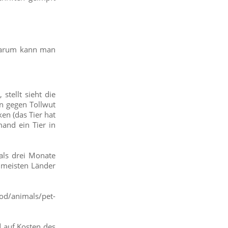
 Warum kann man
stellt sieht die
en gegen Tollwut
en (das Tier hat
and ein Tier in
als drei Monate
e meisten Länder
ood/animals/pet-
d auf Kosten des