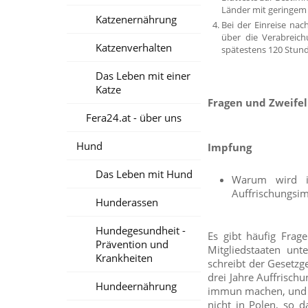
Länder mit geringem
Katzenernährung
Bei der Einreise na
über die Verabreic
Katzenverhalten
spätestens 120 Stund
Das Leben mit einer
Katze
Fragen und Zweifel
Fera24.at - über uns
Hund
Impfung
Das Leben mit Hund
Warum wird i
Auffrischungsi
Hunderassen
Hundegesundheit -
Es gibt häufig Frag
Prävention und
Mitgliedstaaten unt
Krankheiten
schreibt der Gesetzg
drei Jahre Auffrisch
Hundeernährung
immun machen, und ei
nicht in Polen, so d