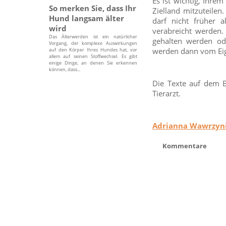
Es ist wichtig, Ihre
So merken Sie, dass Ihr
Zielland mitzuteilen
Hund langsam älter
darf nicht früher 
wird
verabreicht werden.
Das Älterwerden ist ein natürlicher
gehalten werden ode
Vorgang, der komplexe Auswirkungen
werden dann vom Ei
auf den Körper Ihres Hundes hat, vor
allem auf seinen Stoffwechsel. Es gibt
einige Dinge, an denen Sie erkennen
können, dass...
Die Texte auf dem B
Tierarzt.
Adrianna Wawrzyn
Kommentare