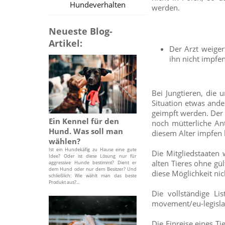
Hundeverhalten
werden.
Neueste Blog-
Artikel:
Der Arzt weige
ihn nicht impfen
Bei Jungtieren, die 
Situation etwas ande
geimpft werden. Der 
Ein Kennel für den
noch mütterliche An
Hund. Was soll man
diesem Alter impfen 
wählen?
Ist ein Hundekäfig zu Hause eine gute
Die Mitgliedstaaten
Idee? Oder ist diese Lösung nur für
alten Tieres ohne gü
aggressive Hunde bestimmt? Dient er
dem Hund oder nur dem Besitzer? Und
diese Möglichkeit nic
schließlich: Wie wählt man das beste
Produkt aus?...
Die vollständige Lis
movement/eu-legisla
Die Einreise eines T