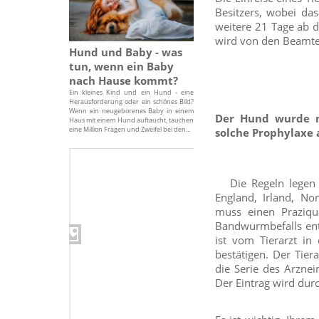
Besitzers, wobei da
weitere 21 Tage ab d
wird von den Beamte
Hund und Baby - was
tun, wenn ein Baby
nach Hause kommt?
Ein kleines Kind und ein Hund - eine
Herausforderung oder ein schönes Bild?
Wenn ein neugeborenes Baby in einem
Der Hund wurde 
Haus mit einem Hund auftaucht, tauchen
eine Million Fragen und Zweifel bei den...
solche Prophylaxe 
Die Regeln legen k
England, Irland, N
muss einen Praziqu
Bandwurmbefalls ent
ist vom Tierarzt in
bestätigen. Der Tie
die Serie des Arzne
Der Eintrag wird durc