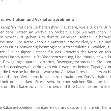
zenverhalten und Verhaltensprobleme
r kämpfen mit dem Verhalten ihrer Haustiere, wie z.B. dem Urin
oder dem Kratzen an wertvollen Möbeln. Bevor Sie versuchen, I
en Schrank zu gehen, um dort zu urinieren, sollten Sie heraus
s sind. Eine Katze kann die Katzentoilette meiden, weil sie nich
dem ist es notwendig bestmögliche Katzentoilette zu wählen, z
tze. Die häufigste Ursache für das Urinieren der Katze an fals
tdes Harnsystems - z.B. Blasenentzündung, Urolithiasis, sowie 
 Bewegungsapparat - Arthritis, Bewegungsschmerzen. Sie kön
ier Haushaltsgeräte zerkratzen wird, wenn es keinen Zugang zum
, die Ursache für die unerwünschte Aktivität Ihres Haustiers zu b
zt und Ihren Verhaltens forscher zu kontaktieren. Das Verhalten 
heit oder starkem Stress sein. In einer solchen Situation ist 
, um Ihre Katze zu verscheuchen, und Ihre Katze bekommt ke
ne Katze entscheiden, denken Sie daran, dass es sich um ein Tier 