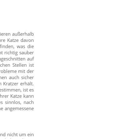
ieren außerhalb
hre Katze davon
finden, was die
t richtig sauber
ugeschnitten auf
chen Stellen ist
Probleme mit der
nen auch sicher
 Kratzer erhält.
estimmen, ist es
Ihrer Katze kann
es sinnlos, nach
ine angemessene
und nicht um ein