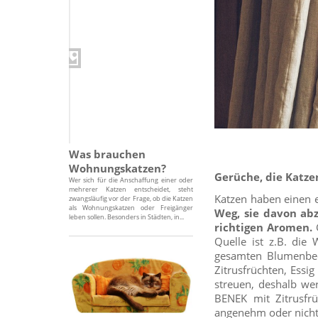
Was brauchen
Wohnungskatzen?
Gerüche, die Katz
Wer sich für die Anschaffung einer oder
mehrerer Katzen entscheidet, steht
Katzen haben einen 
zwangsläufig vor der Frage, ob die Katzen
als Wohnungskatzen oder Freigänger
Weg, sie davon ab
leben sollen. Besonders in Städten, in...
richtigen Aromen.
G
Quelle ist z.B. die 
gesamten Blumenbee
Zitrusfrüchten, Essi
streuen, deshalb we
BENEK mit Zitrusfr
angenehm oder nicht 