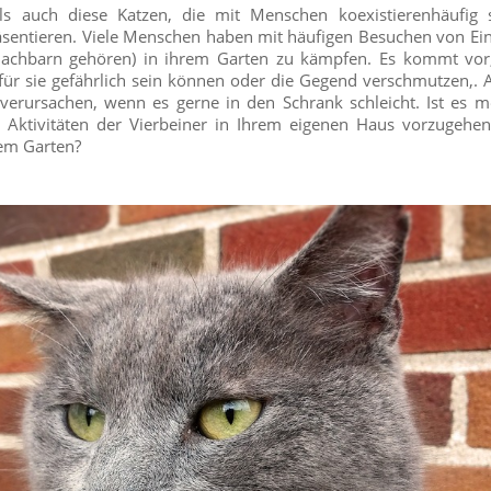
ls auch diese Katzen, die mit Menschen koexistierenhäufig 
sentieren. Viele Menschen haben mit häufigen Besuchen von Ein
Nachbarn gehören) in ihrem Garten zu kämpfen. Es kommt vor,
 für sie gefährlich sein können oder die Gegend verschmutzen,. 
verursachen, wenn es gerne in den Schrank schleicht. Ist es m
Aktivitäten der Vierbeiner in Ihrem eigenen Haus vorzugehe
em Garten?