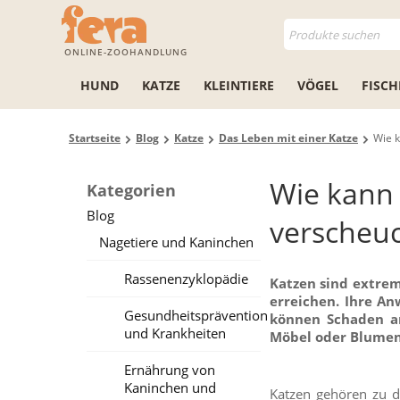
ONLINE-ZOOHANDLUNG
HUND
KATZE
KLEINTIERE
VÖGEL
FISCH
Startseite
Blog
Katze
Das Leben mit einer Katze
Wie k
Wie kann
Kategorien
Blog
verscheuc
Nagetiere und Kaninchen
Rassenenzyklopädie
Katzen sind extrem 
erreichen. Ihre A
Gesundheitsprävention
können Schaden an
und Krankheiten
Möbel oder Blumen
Ernährung von
Kaninchen und
Katzen gehören zu 