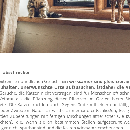
en abschrecken
extrem empfindlichen Geruch.
Ein wirksamer und gleichzeitig 
zuhalten, unerwünschte Orte aufzusuchen, istdaher die V
erüche, die Katzen nicht vertragen, sind für Menschen oft seh
Weinraute - die Pflanzung dieser Pflanzen im Garten bietet Si
te. Die Katzen meiden auch Gegenstände mit einem auffällig
g oder Zwiebeln. Natürlich wird sich niemand entschließen, Essig
rden Zubereitungen mit fertigen Mischungen ätherischer Öle (z
üchten), die, wenn sie an bestimmten Stellen aufgesprüht w
gar nicht spürbar sind und die Katzen wirksam verscheuchen.