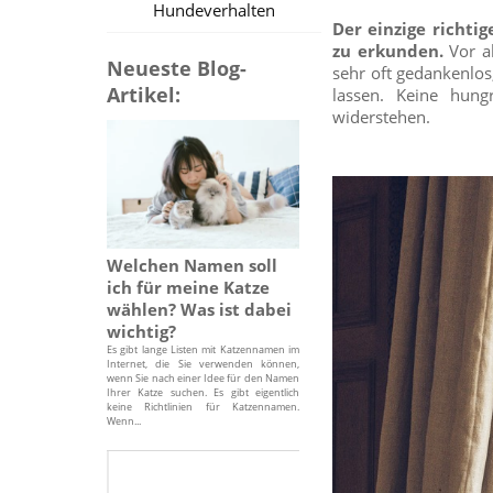
Hundeverhalten
Der einzige richti
zu erkunden.
Vor al
Neueste Blog-
sehr oft gedankenlos
Artikel:
lassen. Keine hun
widerstehen.
Welchen Namen soll
ich für meine Katze
wählen? Was ist dabei
wichtig?
Es gibt lange Listen mit Katzennamen im
Internet, die Sie verwenden können,
wenn Sie nach einer Idee für den Namen
Ihrer Katze suchen. Es gibt eigentlich
keine Richtlinien für Katzennamen.
Wenn...