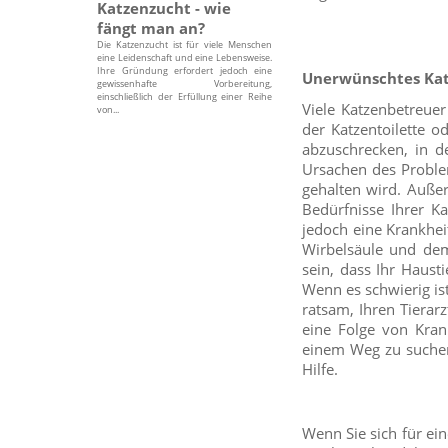
Katzenzucht - wie
fängt man an?
Die Katzenzucht ist für viele Menschen
eine Leidenschaft und eine Lebensweise.
Ihre Gründung erfordert jedoch eine
Unerwünschtes Kat
gewissenhafte Vorbereitung,
einschließlich der Erfüllung einer Reihe
Viele Katzenbetreue
von...
der Katzentoilette 
abzuschrecken, in d
Ursachen des Problem
gehalten wird. Außer
Bedürfnisse Ihrer Ka
jedoch eine Krankhei
Wirbelsäule und dem
sein, dass Ihr Haust
Wenn es schwierig ist
ratsam, Ihren Tierar
eine Folge von Krank
einem Weg zu suchen
Hilfe.
Wenn Sie sich für ei