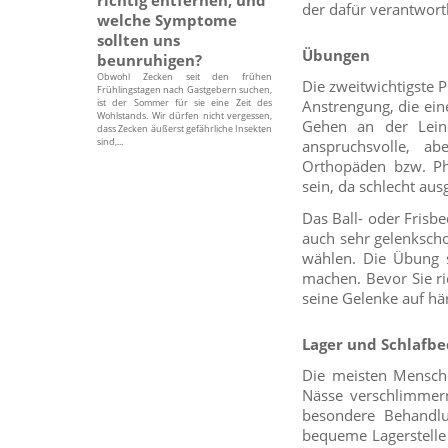
der dafür verantwort
welche Symptome
sollten uns
Übungen
beunruhigen?
Obwohl Zecken seit den frühen
Die zweitwichtigste 
Frühlingstagen nach Gastgebern suchen,
ist der Sommer für sie eine Zeit des
Anstrengung, die ei
Wohlstands. Wir dürfen nicht vergessen,
Gehen an der Leine
dass Zecken äußerst gefährliche Insekten
sind,...
anspruchsvolle, a
Orthopäden bzw. Ph
sein, da schlecht au
Das Ball- oder Frisb
auch sehr gelenkscho
wählen. Die Übung s
machen. Bevor Sie r
seine Gelenke auf här
Lager und Schlafb
Die meisten Menschen
Nässe verschlimmer
besondere Behandlu
bequeme Lagerstelle 