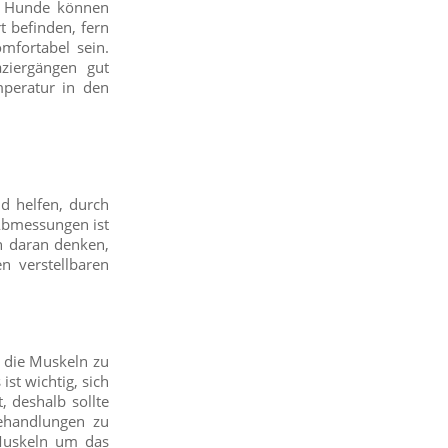
n. Hunde können
t befinden, fern
mfortabel sein.
ziergängen gut
mperatur in den
d helfen, durch
 Abmessungen ist
h daran denken,
n verstellbaren
ie die Muskeln zu
ist wichtig, sich
 deshalb sollte
ehandlungen zu
Muskeln um das