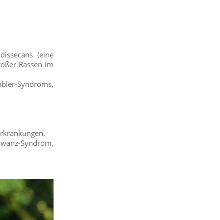
dissecans (eine
roßer Rassen im
bbler-Syndroms,
Erkrankungen.
hwanz-Syndrom,