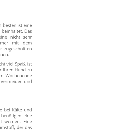
 besten ist eine
beinhaltet. Das
ine nicht sehr
immer mit dem
r zugeschnitten
nnen.
t viel Spaß, ist
ür Ihren Hund zu
r am Wochenende
u vermeiden und
me bei Kälte und
 benötigen eine
zt werden. Eine
umstoff, der das