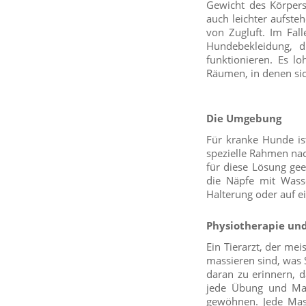
Gewicht des Körpers
auch leichter aufste
von Zugluft. Im Fal
Hundebekleidung, d
funktionieren. Es l
Räumen, in denen sic
Die Umgebung
Für kranke Hunde is
spezielle Rahmen nac
für diese Lösung ge
die Näpfe mit Wasse
Halterung oder auf ei
Physiotherapie un
Ein Tierarzt, der mei
massieren sind, was St
daran zu erinnern, 
jede Übung und Mas
gewöhnen. Jede Mas