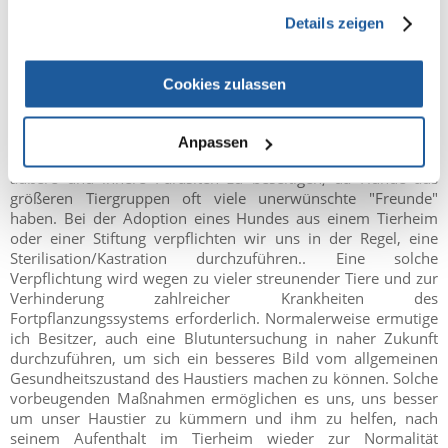
gesammelt haben.
durchgeführt wurden. Zusammen mit Ihrem Hund sollten wir
Details zeigen
seinen Gesundheitspass erhalten, in dem alle notwendigen
Informationen über Impfungen, Entwurmungen oder frühere
Krankheiten enthalten sind. Nach der Adoption lohnt es sich,
Cookies zulassen
einen Tierarzt aufzusuchen, um sich mit dem allgemeinen
Zustand des Tieres vertraut zu machen und auf der Grundlage
des Gesundheitspasses weitere präventive Behandlungen und
Anpassen
mögliche Bluttests zu planen. Es lohnt sich auf jeden Fall,
äußere und innere Parasiten zu beseitigen, da Hunde aus
größeren Tiergruppen oft viele unerwünschte "Freunde"
haben. Bei der Adoption eines Hundes aus einem Tierheim
oder einer Stiftung verpflichten wir uns in der Regel, eine
Sterilisation/Kastration durchzuführen.. Eine solche
Verpflichtung wird wegen zu vieler streunender Tiere und zur
Verhinderung zahlreicher Krankheiten des
Fortpflanzungssystems erforderlich. Normalerweise ermutige
ich Besitzer, auch eine Blutuntersuchung in naher Zukunft
durchzuführen, um sich ein besseres Bild vom allgemeinen
Gesundheitszustand des Haustiers machen zu können. Solche
vorbeugenden Maßnahmen ermöglichen es uns, uns besser
um unser Haustier zu kümmern und ihm zu helfen, nach
seinem Aufenthalt im Tierheim wieder zur Normalität