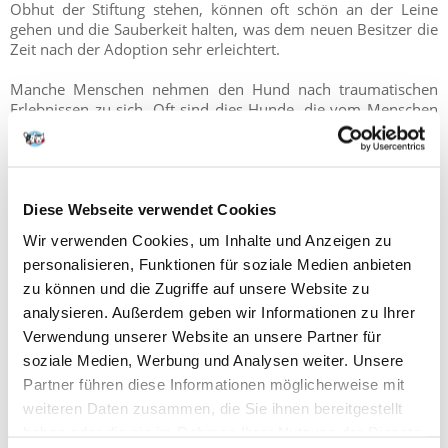
Obhut der Stiftung stehen, können oft schön an der Leine
gehen und die Sauberkeit halten, was dem neuen Besitzer die
Zeit nach der Adoption sehr erleichtert.
Manche Menschen nehmen den Hund nach traumatischen
Erlebnissen zu sich. Oft sind dies Hunde, die vom Menschen
nichts Gutes erfahren haben. Dies sind recht schwierige
Adoptionen und erfordern in der Regel die Einbeziehung eines
Verhaltensforschers und viel Arbeit mit dem Hund, um das
Vertrauen zurückzugewinnen. Mir sind jedoch viele Fälle
bekannt, in denen sich solche Hunde über viele Jahre hinweg
Diese Webseite verwendet Cookies
in wunderbare Tiere verwandelt haben. Natürlich empfehle
Wir verwenden Cookies, um Inhalte und Anzeigen zu
ich solche Hunde nicht für zu Hause mit Kindern, sondern nur
personalisieren, Funktionen für soziale Medien anbieten
für Menschen mit viel Geduld und Herz für Vierbeiner.
zu können und die Zugriffe auf unsere Website zu
analysieren. Außerdem geben wir Informationen zu Ihrer
Die Gesundheit eines zu adoptierenden Hundes - worauf
Verwendung unserer Website an unsere Partner für
ist zu achten?
soziale Medien, Werbung und Analysen weiter. Unsere
Partner führen diese Informationen möglicherweise mit
Was ist nach der Adoption eines Hundes unter
gesundheitlichen Gesichtspunkten zu beachten? Zuerst muss
weiteren Daten zusammen, die Sie ihnen bereitgestellt
man herausfinden, welche Art von Untersuchungen oder
haben oder die sie im Rahmen Ihrer Nutzung der Dienste
chirurgischen oder prophylaktischen Eingriffen bereits