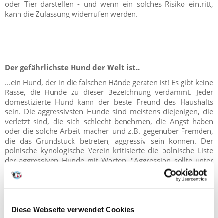
oder Tier darstellen - und wenn ein solches Risiko eintritt,
kann die Zulassung widerrufen werden.
Der gefährlichste Hund der Welt ist..
...ein Hund, der in die falschen Hände geraten ist! Es gibt keine
Rasse, die Hunde zu dieser Bezeichnung verdammt. Jeder
domestizierte Hund kann der beste Freund des Haushalts
sein. Die aggressivsten Hunde sind meistens diejenigen, die
verletzt sind, die sich schlecht benehmen, die Angst haben
oder die solche Arbeit machen und z.B. gegenüber Fremden,
die das Grundstück betreten, aggressiv sein können. Der
polnische kynologische Verein kritisierte die polnische Liste
der aggressiven Hunde mit Worten: "Aggression sollte unter
keinen Umständen mit einer bestimmten Hunderasse in
Verbindung gebracht werden. Unabhängig von der Rasse wird
ein Hund zu einem gefährlichen Werkzeug, wenn der Mensch
ihn falsch führt... die gesetzliche Verbannung von Hunden
jeglicher Rasse ist daher unfair, ungerecht und einer
Diese Webseite verwendet Cookies