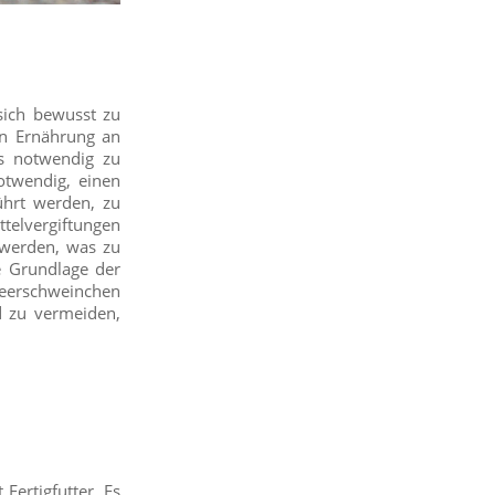
 sich bewusst zu
en Ernährung an
s notwendig zu
otwendig, einen
ührt werden, zu
elvergiftungen
 werden, was zu
e Grundlage der
eerschweinchen
d zu vermeiden,
Fertigfutter. Es