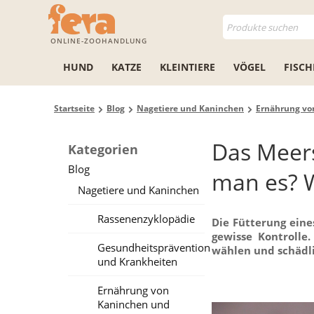
ONLINE-ZOOHANDLUNG
HUND
KATZE
KLEINTIERE
VÖGEL
FISCH
Startseite
Blog
Nagetiere und Kaninchen
Ernährung vo
Das Meers
Kategorien
Blog
man es? W
Nagetiere und Kaninchen
Rassenenzyklopädie
Die Fütterung eine
gewisse Kontrolle.
Gesundheitsprävention
wählen und schädli
und Krankheiten
Ernährung von
Kaninchen und