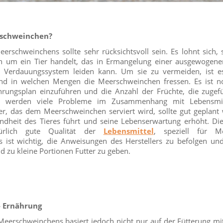
rschweinchen?
erschweinchens sollte sehr rücksichtsvoll sein. Es lohnt sich,
h um ein Tier handelt, das in Ermangelung einer ausgewogen
Verdauungssystem leiden kann. Um sie zu vermeiden, ist e
und in welchen Mengen die Meerschweinchen fressen. Es ist n
ungsplan einzuführen und die Anzahl der Früchte, die zugef
h werden viele Probleme im Zusammenhang mit Lebensmitt
er, das dem Meerschweinchen serviert wird, sollte gut geplant
ndheit des Tieres führt und seine Lebenserwartung erhöht. Di
türlich gute Qualität der
Lebensmittel
, speziell für M
s ist wichtig, die Anweisungen des Herstellers zu befolgen un
d zu kleine Portionen Futter zu geben.
 Ernährung
Meerschweinchens basiert jedoch nicht nur auf der Fütterung mit 