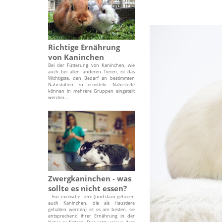
Richtige Ernährung
von Kaninchen
Bei der Fütterung von Kaninchen, wie
auch bei allen anderen Tieren, ist das
Wichtigste, den Bedarf an bestimmten
Nährstoffen zu ermitteln. Nährstoffe
können in mehrere Gruppen eingeteilt
werden....
Zwergkaninchen - was
sollte es nicht essen?
Für exotische Tiere (und dazu gehören
auch Kaninchen, die als Haustiere
gehalten werden) ist es am besten, sie
entsprechend ihrer Ernährung in der