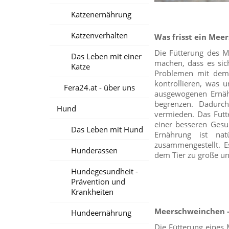
Katzenernährung
Katzenverhalten
Was frisst ein Mee
Die Fütterung des Me
Das Leben mit einer
machen, dass es sic
Katze
Problemen mit dem 
kontrollieren, was 
Fera24.at - über uns
ausgewogenen Ernähr
begrenzen. Dadurc
Hund
vermieden. Das Futt
einer besseren Gesu
Das Leben mit Hund
Ernährung ist na
zusammengestellt. E
Hunderassen
dem Tier zu große un
Hundegesundheit -
Prävention und
Krankheiten
Meerschweinchen -
Hundeernährung
Die Fütterung eines 