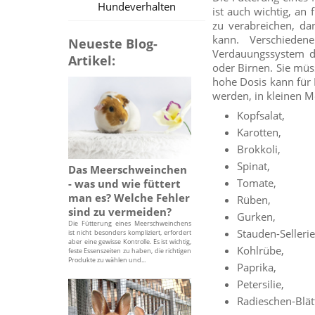
Hundeverhalten
ist auch wichtig, an 
zu verabreichen, da
kann. Verschieden
Neueste Blog-
Verdauungssystem de
Artikel:
oder Birnen. Sie müs
hohe Dosis kann für 
werden, in kleinen M
Kopfsalat,
Karotten,
Brokkoli,
Spinat,
Das Meerschweinchen
Tomate,
- was und wie füttert
man es? Welche Fehler
Rüben,
sind zu vermeiden?
Gurken,
Die Fütterung eines Meerschweinchens
Stauden-Sellerie
ist nicht besonders kompliziert, erfordert
aber eine gewisse Kontrolle. Es ist wichtig,
Kohlrübe,
feste Essenszeiten zu haben, die richtigen
Produkte zu wählen und...
Paprika,
Petersilie,
Radieschen-Blät