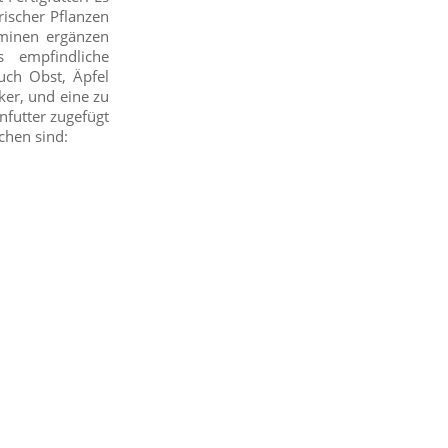
rischer Pflanzen
aminen ergänzen
 empfindliche
uch Obst, Äpfel
ker, und eine zu
nfutter zugefügt
chen sind: