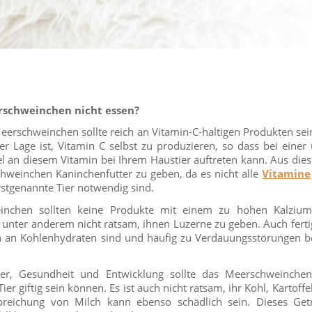
rschweinchen nicht essen?
erschweinchen sollte reich an Vitamin-C-haltigen Produkten sei
der Lage ist, Vitamin C selbst zu produzieren, so dass bei eine
 an diesem Vitamin bei Ihrem Haustier auftreten kann. Aus die
hweinchen Kaninchenfutter zu geben, da es nicht alle
Vitamine
erstgenannte Tier notwendig sind.
inchen sollten keine Produkte mit einem zu hohen Kalzium
s unter anderem nicht ratsam, ihnen Luzerne zu geben. Auch ferti
ch an Kohlenhydraten sind und häufig zu Verdauungsstörungen be
er, Gesundheit und Entwicklung sollte das Meerschweinche
Tier giftig sein können. Es ist auch nicht ratsam, ihr Kohl, Kartof
breichung von Milch kann ebenso schädlich sein. Dieses Ge