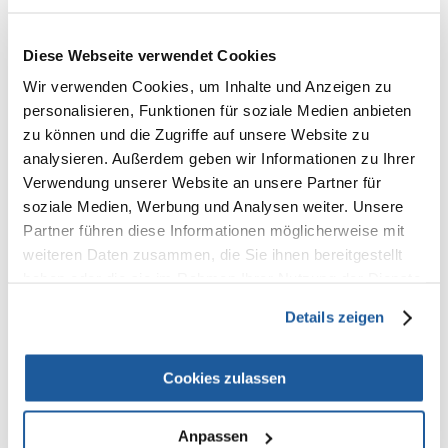
Diese Webseite verwendet Cookies
Wir verwenden Cookies, um Inhalte und Anzeigen zu
personalisieren, Funktionen für soziale Medien anbieten
zu können und die Zugriffe auf unsere Website zu
analysieren. Außerdem geben wir Informationen zu Ihrer
Hamsterstreu
Verwendung unserer Website an unsere Partner für
soziale Medien, Werbung und Analysen weiter. Unsere
es sollte schonend für die Pfoten sein, ohne Splitter oder
scharfe Bestandteile. Eine natürliche, vorzugsweise hölzerne
Partner führen diese Informationen möglicherweise mit
Auskleidung, die Gerüche gut absorbiert und nicht zu stark
weiteren Daten zusammen, die Sie ihnen bereitgestellt
staubt. Pellets sind nicht als Substrat für einen Hamsterkäfig
haben oder die sie im Rahmen Ihrer Nutzung der Dienste
geeignet. In einem Teil des Käfigs können Sie
Hamsterstreu
gesammelt haben.
mit Heu mischen, um es attraktiver zu machen.. Denken Sie
Details zeigen
daran, dass Hamster gerne Tunnel graben, also sparen Sie
nicht an der Einstreu. Die empfohlene Höhe sollte 15 cm und
mehr erreichen. Ersetzen Sie Hamsterstreu regelmäßig nach
Cookies zulassen
Bedarf, aber etwa alle 2 Monate, und waschen und
desinfizieren Sie den Käfig gründlich. Es wird empfohlen, die
Geräte und Spielzeuge etwa alle sechs Monate zu waschen.
Anpassen