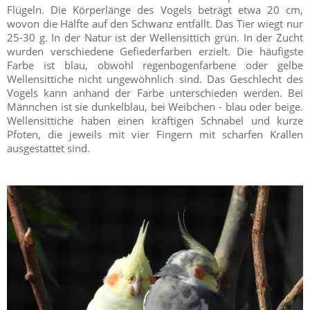
Flügeln. Die Körperlänge des Vogels beträgt etwa 20 cm,
wovon die Hälfte auf den Schwanz entfällt. Das Tier wiegt nur
25-30 g. In der Natur ist der Wellensittich grün. In der Zucht
wurden verschiedene Gefiederfarben erzielt. Die häufigste
Farbe ist blau, obwohl regenbogenfarbene oder gelbe
Wellensittiche nicht ungewöhnlich sind. Das Geschlecht des
Vogels kann anhand der Farbe unterschieden werden. Bei
Männchen ist sie dunkelblau, bei Weibchen - blau oder beige.
Wellensittiche haben einen kräftigen Schnabel und kurze
Pfoten, die jeweils mit vier Fingern mit scharfen Krallen
ausgestattet sind.