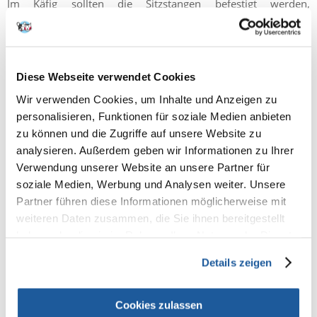
Im Käfig sollten die Sitzstangen befestigt werden,
vorzugsweise aus Holz. Wellensittiche können keine
Langeweile ertragen, deshalb sollten sie auch verschiedene
Arten von Spielzeug haben - Leitern, Schaukeln, Glocken und
mehr. Es müssen auch Schalen für Futter und Wasser im Käfig
vorhanden sein. Im Interesse der Sicherheit der Papageien
Diese Webseite verwendet Cookies
und gleichzeitig der Möglichkeit einer einfachen Kontrolle
Wir verwenden Cookies, um Inhalte und Anzeigen zu
ihres Kots ist es am besten, den Boden mit nicht bedrucktem
Papier abzudecken.
personalisieren, Funktionen für soziale Medien anbieten
zu können und die Zugriffe auf unsere Website zu
Wellensittiche können nicht die ganze Zeit im Käfig bleiben.
analysieren. Außerdem geben wir Informationen zu Ihrer
Damit sie ihr Wohlbefinden und ihre Gesundheit erhalten
Verwendung unserer Website an unsere Partner für
können, müssen sie mindestens alle paar Tage einmal
soziale Medien, Werbung und Analysen weiter. Unsere
"ausfliegen". Der Raum muss so gesichert werden, dass sich
der Papagei nicht verletzt – so sollte man die Fenster, Türen
Partner führen diese Informationen möglicherweise mit
zu einer Küche schließen.
weiteren Daten zusammen, die Sie ihnen bereitgestellt
haben oder die sie im Rahmen Ihrer Nutzung der Dienste
gesammelt haben.
Details zeigen
Cookies zulassen