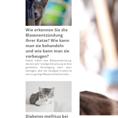
Wie erkennen Sie die
Blasenentzündung
Ihrer Katze? Wie kann
man sie behandeln
und wie kann man sie
vorbeugen?
Katzen haben eine Blasenentzündung,
die eine sehr häufige Erkrankung ist. Eine
genetische Veranlagung kann dazu
beitragen, aber die häufigste Ursache ist
eine zu geringe Wasseraufnahme (oder...
Diabetes mellitus bei