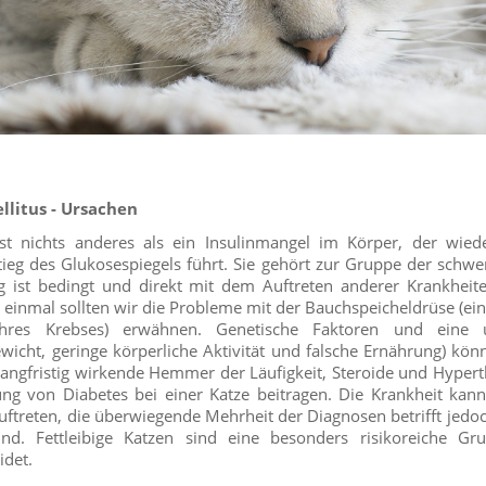
litus - Ursachen
ist nichts anderes als ein Insulinmangel im Körper, der wi
tieg des Glukosespiegels führt. Sie gehört zur Gruppe der schw
g ist bedingt und direkt mit dem Auftreten anderer Krankheit
einmal sollten wir die Probleme mit der Bauchspeicheldrüse (eins
hres Krebses) erwähnen. Genetische Faktoren und eine 
icht, geringe körperliche Aktivität und falsche Ernährung) kön
Langfristig wirkende Hemmer der Läufigkeit, Steroide und Hype
ung von Diabetes bei einer Katze beitragen. Die Krankheit kan
auftreten, die überwiegende Mehrheit der Diagnosen betrifft jedoc
ind. Fettleibige Katzen sind eine besonders risikoreiche Gr
det.