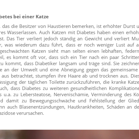
etes bei einer Katze
das die Besitzer von Haustieren bemerken, ist erhöhter Durst 
res Wasserlassen. Auch Katzen mit Diabetes haben einen erhöh
st. Das Tier verliert jedoch ständig an Gewicht und verliert M
r, was wiederum dazu führt, dass er noch weniger Lust auf al
i geschwächten Katzen sieht man selten einen lebhaften, fede
l, es kommt oft vor, dass sich ein Tier nach ein paar Schritt
u kommt, dass Diabetiker langsam und träge sind. Sie zeichnen
se an der Umwelt und eine Abneigung gegen das gemeinsame 
 aus betrachtet, stumpfen ihre Haare ab und trocknen aus. Dies 
ssigung der täglichen Toilette zurückzuführen, die kranke Katz
uch, dass Diabetes zu weiteren gesundheitlichen Komplikation
 u.a. zu Lebersteatose, Nervenischämie, Verminderung des Kö
d damit zu Bewegungsschwäche und Fehlstellung der Glie
ann auch Blasenentzündungen, Hautkrankheiten, Schäden an d
azidose verursachen.