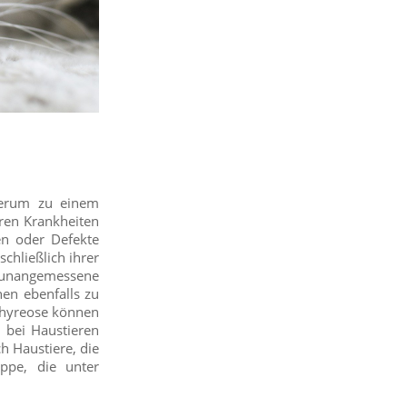
ederum zu einem
eren Krankheiten
en oder Defekte
chließlich ihrer
unangemessene
nen ebenfalls zu
rthyreose können
n bei Haustieren
h Haustiere, die
uppe, die unter