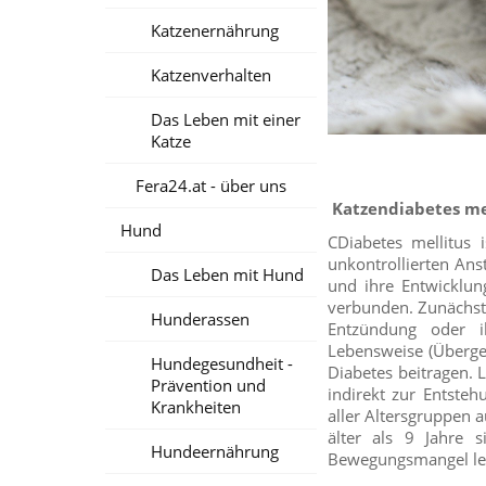
Katzenernährung
Katzenverhalten
Das Leben mit einer
Katze
Fera24.at - über uns
Katzendiabetes mel
Hund
CDiabetes mellitus 
unkontrollierten Ans
Das Leben mit Hund
und ihre Entwicklun
verbunden. Zunächst 
Hunderassen
Entzündung oder i
Lebensweise (Übergew
Hundegesundheit -
Diabetes beitragen. 
Prävention und
indirekt zur Entsteh
Krankheiten
aller Altersgruppen 
älter als 9 Jahre s
Hundeernährung
Bewegungsmangel lei