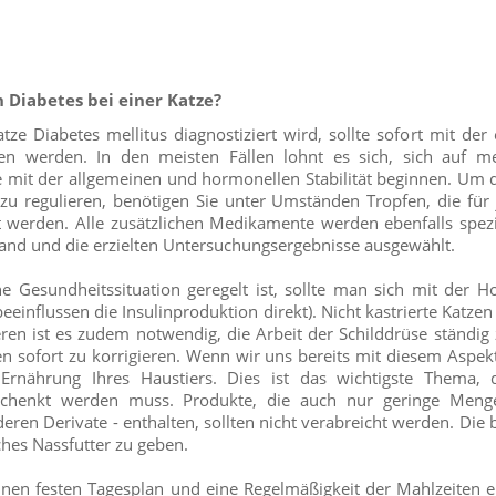
Diabetes bei einer Katze?
ze Diabetes mellitus diagnostiziert wird, sollte sofort mit de
n werden. In den meisten Fällen lohnt es sich, sich auf m
lte mit der allgemeinen und hormonellen Stabilität beginnen. Um
zu regulieren, benötigen Sie unter Umständen Tropfen, die für 
t werden. Alle zusätzlichen Medikamente werden ebenfalls spezie
and und die erzielten Untersuchungsergebnisse ausgewählt.
e Gesundheitssituation geregelt ist, sollte man sich mit der 
influssen die Insulinproduktion direkt). Nicht kastrierte Katzen s
eren ist es zudem notwendig, die Arbeit der Schilddrüse ständig 
ten sofort zu korrigieren. Wenn wir uns bereits mit diesem Aspek
 Ernährung Ihres Haustiers. Dies ist das wichtigste Thema,
chenkt werden muss. Produkte, die auch nur geringe Meng
ren Derivate - enthalten, sollten nicht verabreicht werden. Die b
ches Nassfutter zu geben.
einen festen Tagesplan und eine Regelmäßigkeit der Mahlzeiten e