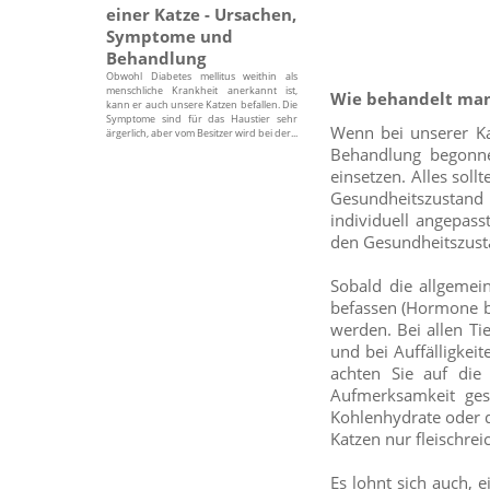
einer Katze - Ursachen,
Symptome und
Behandlung
Obwohl Diabetes mellitus weithin als
menschliche Krankheit anerkannt ist,
Wie behandelt man 
kann er auch unsere Katzen befallen. Die
Symptome sind für das Haustier sehr
Wenn bei unserer Kat
ärgerlich, aber vom Besitzer wird bei der...
Behandlung begonne
einsetzen. Alles sol
Gesundheitszustand 
individuell angepass
den Gesundheitszust
Sobald die allgemein
befassen (Hormone bee
werden. Bei allen Ti
und bei Auffälligkei
achten Sie auf die
Aufmerksamkeit ges
Kohlenhydrate oder de
Katzen nur fleischrei
Es lohnt sich auch, 