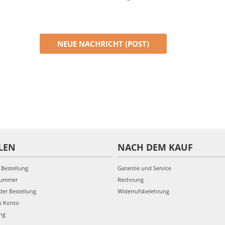
NEUE NACHRICHT (POST)
LEN
NACH DEM KAUF
 Bestellung
Garantie und Service
nummer
Rechnung
der Bestellung
Widerrufsbelehrung
s Konto
ung