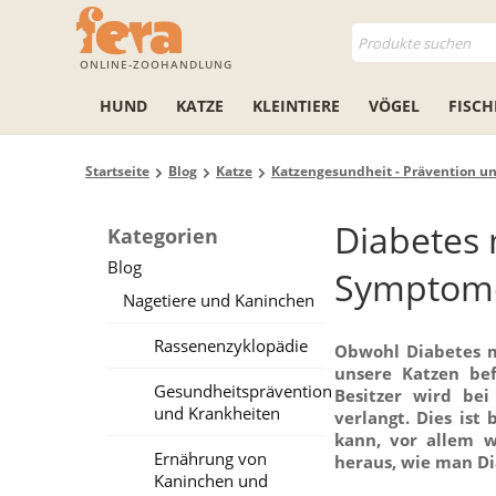
ONLINE-ZOOHANDLUNG
HUND
KATZE
KLEINTIERE
VÖGEL
FISCH
Startseite
Blog
Katze
Katzengesundheit - Prävention u
Diabetes 
Kategorien
Blog
Symptom
Nagetiere und Kaninchen
Rassenenzyklopädie
Obwohl Diabetes m
unsere Katzen bef
Gesundheitsprävention
Besitzer wird be
und Krankheiten
verlangt. Dies ist
kann, vor allem w
Ernährung von
heraus, wie man Di
Kaninchen und