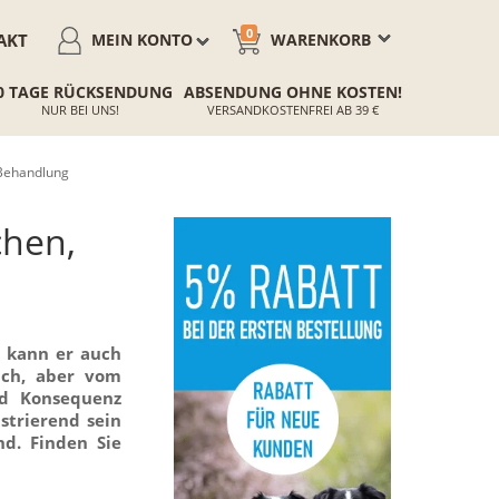
0
AKT
MEIN KONTO
WARENKORB
0 TAGE RÜCKSENDUNG
ABSENDUNG OHNE KOSTEN!
NUR BEI UNS!
VERSANDKOSTENFREI AB 39 €
 Behandlung
chen,
, kann er auch
ich, aber vom
nd Konsequenz
strierend sein
nd. Finden Sie