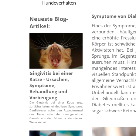
Hundeverhalten
Symptome von Diab
Neueste Blog-
Eines der Symptome, 
Artikel:
verbunden - häufige
eine erhöhte Fresslu
Körper ist schwäche
Aktivitäten hat. Be
Sprünge. Im Gegentei
ausruhen muss. Hinz
mangelndes Interes
Gingivitis bei einer
visuellen Standpunkt
Katze - Ursachen,
allgemeine Vernachlä
Symptome,
Erwähnenswert ist a
Behandlung und
Unbehandelt kann es
Vorbeugung
den Gliedmaßen un
Die Gingivitis bei einer Katze zeigt
Diabetes mellitus k
zunächst keine eindeutigen Symptome.
sogar schwere Keton
DenBetreuer sollte den Appetitmangel
des Tieres oder der unangenehme
Geruch aus der Schnauze alarmieren.
Wenn sie bei...