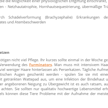
ie die Möglichkeit einer physiologischen Entgiftung einschränkt,
en - Netzhautatrophie, Hornhautsequestrierung, übermäßige T
rch Schädelverformung (Brachyzephalie) Erkrankungen d
ates und Atembeschwerden
Katzen
ötigen nicht viel Pflege. Ihr kurzes sollte einmal in der Woche g
 Verwendung des
Furminators
. Man muss mit intensivem Haar
viel weniger Haare hinterlassen als Perserkatzen. Tägliche Aufme
tischen Augen geschenkt werden - spülen Sie sie mit einem
eit getränkten Wattepad aus, um eine Infektion der Bindehaut 
r angeborenen Neigung zu Übergewicht ist es auch ratsam, au
 achten. Sie sollten nur qualitativ hochwertige Lebensmittel er
ls können diese Tiere Probleme mit der Aufnahme der meiste