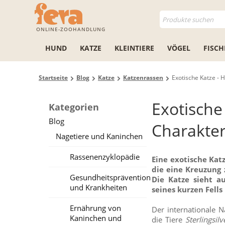
ONLINE-ZOOHANDLUNG
HUND
KATZE
KLEINTIERE
VÖGEL
FISCH
Startseite
Blog
Katze
Katzenrassen
Exotische Katze - 
Exotische
Kategorien
Blog
Charakter
Nagetiere und Kaninchen
Rassenenzyklopädie
Eine exotische Katz
die eine Kreuzung 
Gesundheitsprävention
Die Katze sieht a
und Krankheiten
seines kurzen Fells 
Ernährung von
Der internationale N
Kaninchen und
die Tiere
Sterlingsil