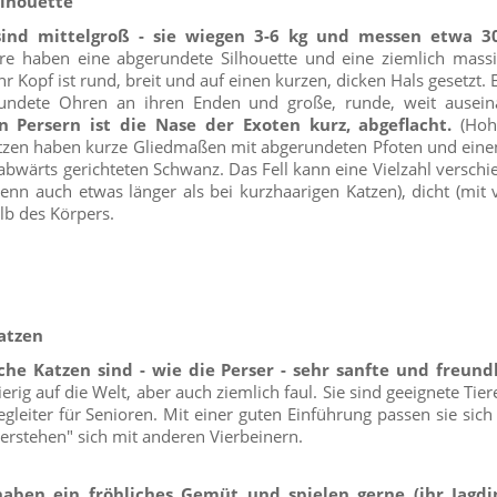
ilhouette
sind mittelgroß - sie wiegen 3-6 kg und messen etwa 3
re haben eine abgerundete Silhouette und eine ziemlich massiv
hr Kopf ist rund, breit und auf einen kurzen, dicken Hals gesetzt.
rundete Ohren an ihren Enden und große, runde, weit ausein
 Persern ist die Nase der Exoten kurz, abgeflacht.
(Hoh
tzen haben kurze Gliedmaßen mit abgerundeten Pfoten und einen
abwärts gerichteten Schwanz. Das Fell kann eine Vielzahl verschi
wenn auch etwas länger als bei kurzhaarigen Katzen), dicht (mit v
alb des Körpers.
atzen
che Katzen sind - wie die Perser - sehr sanfte und freundl
ierig auf die Welt, aber auch ziemlich faul. Sie sind geeignete Tie
leiter für Senioren. Mit einer guten Einführung passen sie sich
rstehen" sich mit anderen Vierbeinern.
aben ein fröhliches Gemüt und spielen gerne (ihr Jagdin