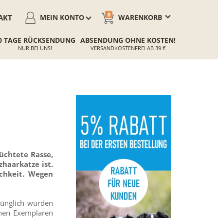
0
AKT
MEIN KONTO
WARENKORB
0 TAGE RÜCKSENDUNG
ABSENDUNG OHNE KOSTEN!
NUR BEI UNS!
VERSANDKOSTENFREI AB 39 €
züchtete Rasse,
haarkatze ist.
ichkeit. Wegen
rünglich wurden
benen Exemplaren