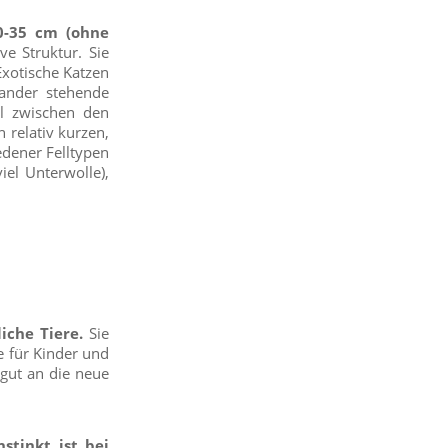
0-35 cm (ohne
e Struktur. Sie
 Exotische Katzen
ander stehende
l zwischen den
 relativ kurzen,
edener Felltypen
iel Unterwolle),
iche Tiere.
Sie
re für Kinder und
 gut an die neue
stinkt ist bei