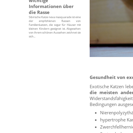
wichtige
Informationen über
die Rasse
Sibirische Katze neva masquarade ist eine
der empfohlenen Rassen von
Familienkatzen, die sogar für Häuser mit
kleinen Kindern geeignet ist. Abgesehen
von ihrem schönen Aussehen zeichnet sie
sich...
Gesundheit von ex
Exotische Katzen leb
die meisten ande
Widerstandsfähigkeit
Bedingungen ausgeset
Nierenpolyzyth
hypertrophe Kar
Zwerchfellherni