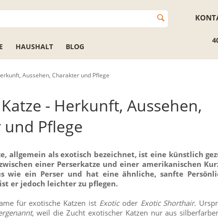
KONT
4
E
HAUSHALT
BLOG
Herkunft, Aussehen, Charakter und Pflege
 Katze - Herkunft, Aussehen,
 und Pflege
e, allgemein als exotisch bezeichnet, ist eine künstlich ge
zwischen einer Perserkatze und einer amerikanischen Kurz
us wie ein Perser und hat eine ähnliche, sanfte Persönl
ist er jedoch leichter zu pflegen.
ame für exotische Katzen ist
Exotic
oder
Exotic Shorthair
. Ursp
vergenannt
, weil die Zucht exotischer Katzen nur aus silberfar