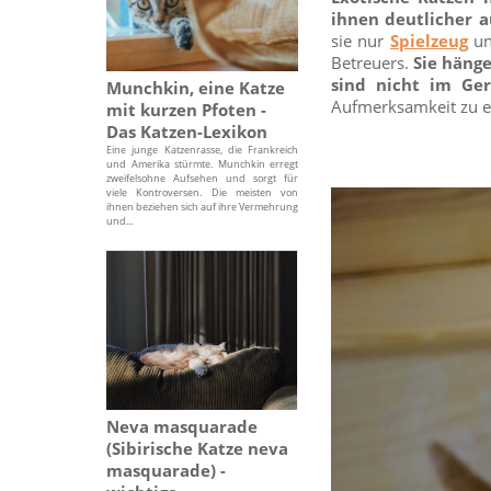
ihnen deutlicher a
sie nur
Spielzeug
un
Betreuers.
Sie hänge
sind nicht im Geri
Munchkin, eine Katze
Aufmerksamkeit zu e
mit kurzen Pfoten -
Das Katzen-Lexikon
Eine junge Katzenrasse, die Frankreich
und Amerika stürmte. Munchkin erregt
zweifelsohne Aufsehen und sorgt für
viele Kontroversen. Die meisten von
ihnen beziehen sich auf ihre Vermehrung
und...
Neva masquarade
(Sibirische Katze neva
masquarade) -