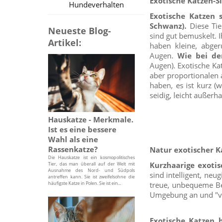
Exotische Katzen-S
Hundeverhalten
Exotische Katzen 
Schwanz).
Diese Tie
Neueste Blog-
sind gut bemuskelt. I
Artikel:
haben kleine, abge
Augen.
Wie bei den
Augen). Exotische Ka
aber proportionalen 
haben, es ist kurz (
seidig, leicht außerh
Hauskatze - Merkmale.
Ist es eine bessere
Wahl als eine
Rassenkatze?
Natur exotischer K
Die Hauskatze ist ein kosmopolitisches
Kurzhaarige exotis
Tier, das man überall auf der Welt mit
Ausnahme des Nord- und Südpols
sind intelligent, neug
antreffen kann. Sie ist zweifelsohne die
häufigste Katze in Polen. Sie ist ein...
treue, unbequeme Beg
Umgebung an und "ve
Exotische Katzen h