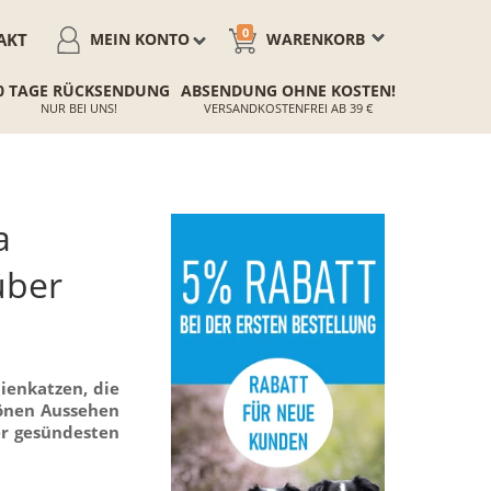
0
AKT
MEIN KONTO
WARENKORB
0 TAGE RÜCKSENDUNG
ABSENDUNG OHNE KOSTEN!
NUR BEI UNS!
VERSANDKOSTENFREI AB 39 €
a
über
ienkatzen, die
hönen Aussehen
der gesündesten