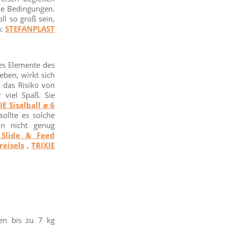
le Bedingungen.
ll so groß sein,
n:
STEFANPLAST
es Elemente des
eben, wirkt sich
t das Risiko von
 viel Spaß. Sie
IE Sisalball ø 6
sollte es solche
on nicht genug
 Slide & Feed
eisels
,
TRIXIE
en bis zu 7 kg