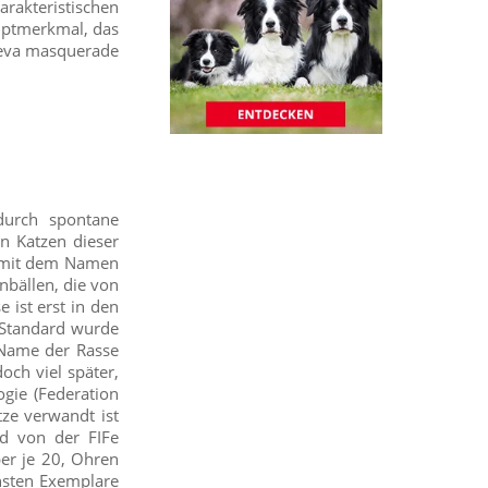
akteristischen
auptmerkmal, das
 neva masquerade
durch spontane
n Katzen dieser
t mit dem Namen
nbällen, die von
 ist erst in den
-Standard wurde
 Name der Rasse
och viel später,
gie (Federation
tze verwandt ist
rd von der FIFe
per je 20, Ohren
nsten Exemplare