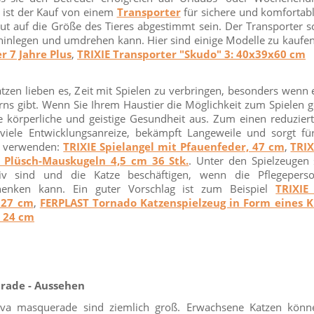
 ist der Kauf von einem
Transporter
für sichere und komfortab
ut auf die Größe des Tieres abgestimmt sein. Der Transporter so
hinlegen und umdrehen kann. Hier sind einige Modelle zu kaufe
r 7 Jahre Plus
,
TRIXIE Transporter "Skudo" 3: 40x39x60 cm
zen lieben es, Zeit mit Spielen zu verbringen, besonders wenn 
rns gibt. Wenn Sie Ihrem Haustier die Möglichkeit zum Spielen g
ne körperliche und geistige Gesundheit aus. Zum einen reduzier
 viele Entwicklungsanreize, bekämpft Langeweile und sorgt für
ß verwenden:
TRIXIE Spielangel mit Pfauenfeder, 47 cm
,
TRIX
E Plüsch-Mauskugeln 4,5 cm 36 Stk.
. Unter den Spielzeugen 
tiv sind und die Katze beschäftigen, wenn die Pflegepers
henken kann. Ein guter Vorschlag ist zum Beispiel
TRIXIE
× 27 cm
,
FERPLAST Tornado Katzenspielzeug in Form eines Kr
e 24 cm
rade - Aussehen
neva masquerade sind ziemlich groß. Erwachsene Katzen könn