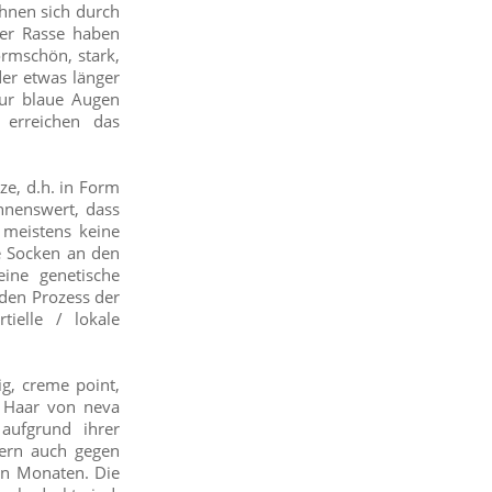
chnen sich durch
ser Rasse haben
ormschön, stark,
er etwas länger
nur blaue Augen
 erreichen das
ze, d.h. in Form
hnenswert, dass
 meistens keine
e Socken an den
ine genetische
 den Prozess der
tielle / lokale
ig, creme point,
as Haar von neva
aufgrund ihrer
dern auch gegen
en Monaten. Die