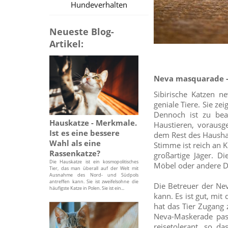
Hundeverhalten
Neueste Blog-
Artikel:
Neva masquarade -
Sibirische Katzen n
geniale Tiere. Sie ze
Dennoch ist zu beac
Hauskatze - Merkmale.
Haustieren, vorausge
Ist es eine bessere
dem Rest des Haushal
Wahl als eine
Stimme ist reich an 
Rassenkatze?
großartige Jäger. D
Die Hauskatze ist ein kosmopolitisches
Möbel oder andere Di
Tier, das man überall auf der Welt mit
Ausnahme des Nord- und Südpols
antreffen kann. Sie ist zweifelsohne die
Die Betreuer der Ne
häufigste Katze in Polen. Sie ist ein...
kann. Es ist gut, mi
hat das Tier Zugang 
Neva-Maskerade pas
reisetolerant, so d