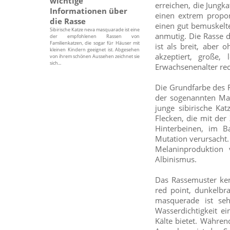
wichtige
erreichen, die Jungka
Informationen über
einen extrem propor
die Rasse
einen gut bemuskelte
Sibirische Katze neva masquarade ist eine
anmutig. Die Rasse 
der empfohlenen Rassen von
Familienkatzen, die sogar für Häuser mit
ist als breit, aber
kleinen Kindern geeignet ist. Abgesehen
akzeptiert, große,
von ihrem schönen Aussehen zeichnet sie
sich...
Erwachsenenalter rech
Die Grundfarbe des F
der sogenannten Mas
junge sibirische Ka
Flecken, die mit de
Hinterbeinen, im B
Mutation verursacht.
Melaninproduktion 
Albinismus.
Das Rassemuster kenn
red point, dunkelbra
masquerade ist seh
Wasserdichtigkeit e
Kälte bietet. Währe