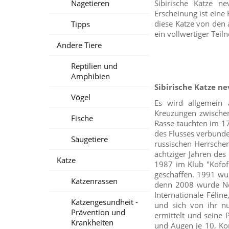
Nagetieren
Sibirische Katze n
Erscheinung ist eine
diese Katze von den 
Tipps
ein vollwertiger Tei
Andere Tiere
Reptilien und
Amphibien
Sibirische Katze n
Vögel
Es wird allgemein
Kreuzungen zwischen
Fische
Rasse tauchten im 1
des Flusses verbunde
Säugetiere
russischen Herrscher
achtziger Jahren de
Katze
1987 im Klub "Kofof
geschaffen. 1991 wur
Katzenrassen
denn 2008 wurde Nev
Internationale Féline
Katzengesundheit -
und sich von ihr nu
Prävention und
ermittelt und seine P
Krankheiten
und Augen je 10, Ko