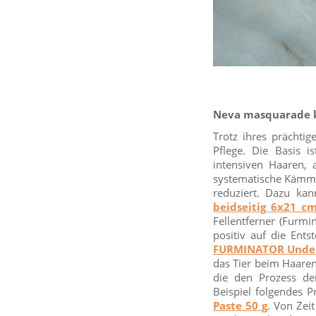
Neva masquarade ka
Trotz ihres prächti
Pflege. Die Basis 
intensiven Haaren,
systematische Kämme
reduziert. Dazu ka
beidseitig 6x21 c
Fellentferner (Furmi
positiv auf die Ent
FURMINATOR Underc
das Tier beim Haaren
die den Prozess de
Beispiel folgendes 
Paste 50 g
. Von Zei