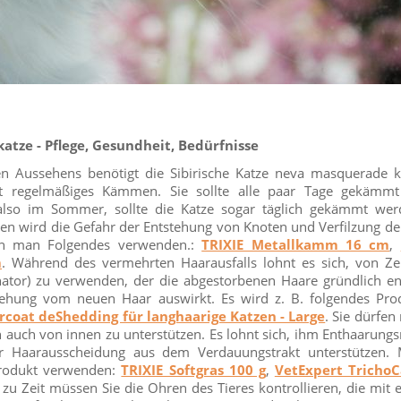
tze - Pflege, Gesundheit, Bedürfnisse
gen Aussehens benötigt die Sibirische Katze neva masquerade 
ist regelmäßiges Kämmen. Sie sollte alle paar Tage gekämm
 also im Sommer, sollte die Katze sogar täglich gekämmt we
n wird die Gefahr der Entstehung von Knoten und Verfilzung der
nn man Folgendes verwenden.:
TRIXIE Metallkamm 16 cm
,
m
. Während des vermehrten Haarausfalls lohnt es sich, von Zei
nator) zu verwenden, der die abgestorbenen Haare gründlich en
stehung vom neuen Haar auswirkt. Es wird z. B. folgendes Pr
oat deShedding für langhaarige Katzen - Large
. Sie dürfen
 auch von innen zu unterstützen. Es lohnt sich, ihm Enthaarungs
r Haarausscheidung aus dem Verdauungstrakt unterstützen
Produkt verwenden:
TRIXIE Softgras 100 g
,
VetExpert TrichoC
t zu Zeit müssen Sie die Ohren des Tieres kontrollieren, die mit 