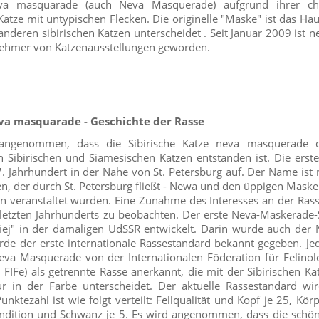
eva masquarade (auch Neva Masquerade) aufgrund ihrer char
 Katze mit untypischen Flecken. Die originelle "Maske" ist das H
anderen sibirischen Katzen unterscheidet . Seit Januar 2009 ist
lnehmer von Katzenausstellungen geworden.
eva masquarade - Geschichte der Rasse
 angenommen, dass die Sibirische Katze neva masquerade 
 Sibirischen und Siamesischen Katzen entstanden ist. Die erste
7. Jahrhundert in der Nähe von St. Petersburg auf. Der Name is
n, der durch St. Petersburg fließt - Newa und den üppigen Maske
n veranstaltet wurden. Eine Zunahme des Interesses an der Rasse
s letzten Jahrhunderts zu beobachten. Der erste Neva-Maskerade
iej" in der damaligen UdSSR entwickelt. Darin wurde auch der
de der erste internationale Rassestandard bekannt gegeben. Jed
a Masquerade von der Internationalen Föderation für Felinolo
, FIFe) als getrennte Rasse anerkannt, die mit der Sibirischen Ka
r in der Farbe unterscheidet. Der aktuelle Rassestandard wi
unktezahl ist wie folgt verteilt: Fellqualität und Kopf je 25, Kör
ndition und Schwanz je 5. Es wird angenommen, dass die schö