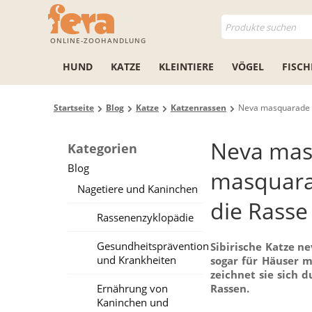
ONLINE-ZOOHANDLUNG
HUND
KATZE
KLEINTIERE
VÖGEL
FISCH
Startseite
Blog
Katze
Katzenrassen
Neva masquarade (S
Neva masq
Kategorien
Blog
masquarad
Nagetiere und Kaninchen
die Rasse
Rassenenzyklopädie
Gesundheitsprävention
Sibirische Katze n
und Krankheiten
sogar für Häuser m
zeichnet sie sich d
Ernährung von
Rassen.
Kaninchen und