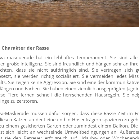
 Charakter der Rasse
eva masquerade hat ein lebhaftes Temperament. Sie sind alle
igen große Intelligenz. Sie sind freundlich und hängen sehr an ihr
hten, dass sie nicht aufdringlich sind. Sie vertragen sich 
setzt, sie werden richtig sozialisiert. Sie vermeiden jedes Mis
ts. Sie zeigen keine Aggression. Sie sind eine der kommunikative
Klängen und Farben. Sie haben einen ziemlich ausgeprägten Jagdins
iese Tiere lernen schnell die herrschenden Hausregeln. Sie nei
nge zu zerstören.
va-Maskerade müssen dafür sorgen, dass diese Rasse Zeit im Fr
t diesen Katzen an der Leine und in Hosenträgern spazieren zu geh
zu einem gesicherten Garten oder zumindest einem Balkon. Die 
st sich leicht an wechselnde Umweltbedingungen an. Außerde
ass sie den Betreuer erfolgreich auf Urlaubs- oder Wochenendr