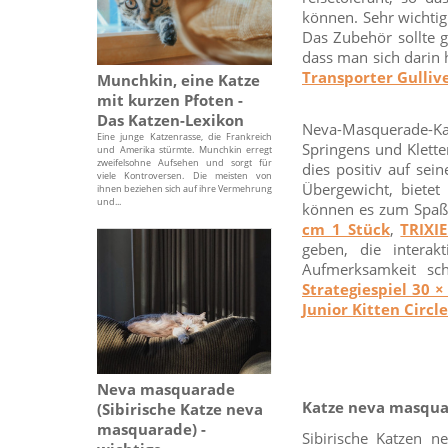
können. Sehr wichtig
Das Zubehör sollte g
dass man sich darin 
Transporter Gullive
Munchkin, eine Katze
mit kurzen Pfoten -
Das Katzen-Lexikon
Neva-Masquerade-Kat
Eine junge Katzenrasse, die Frankreich
Springens und Klette
und Amerika stürmte. Munchkin erregt
zweifelsohne Aufsehen und sorgt für
dies positiv auf sei
viele Kontroversen. Die meisten von
Übergewicht, bietet
ihnen beziehen sich auf ihre Vermehrung
und...
können es zum Spa
cm 1 Stück
,
TRIXI
geben, die interak
Aufmerksamkeit sc
Strategiespiel 30 
Junior Kitten Circl
Neva masquarade
Katze neva masqua
(Sibirische Katze neva
masquarade) -
Sibirische Katzen 