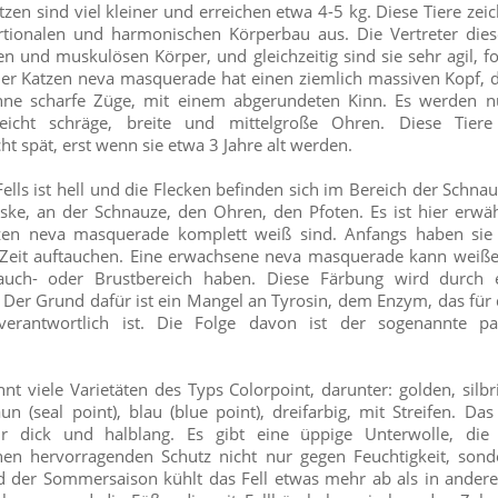
tzen sind viel kleiner und erreichen etwa 4-5 kg. Diese Tiere zei
tionalen und harmonischen Körperbau aus. Die Vertreter die
n und muskulösen Körper, und gleichzeitig sind sie sehr agil, f
der Katzen neva masquerade hat einen ziemlich massiven Kopf, d
 ohne scharfe Züge, mit einem abgerundeten Kinn. Es werden 
 leicht schräge, breite und mittelgroße Ohren. Diese Tiere
t spät, erst wenn sie etwa 3 Jahre alt werden.
ells ist hell und die Flecken befinden sich im Bereich der Schnau
ke, an der Schnauze, den Ohren, den Pfoten. Es ist hier erwä
tzen neva masquerade komplett weiß sind. Anfangs haben sie
r Zeit auftauchen. Eine erwachsene neva masquerade kann weiß
auch- oder Brustbereich haben. Diese Färbung wird durch e
 Der Grund dafür ist ein Mangel an Tyrosin, dem Enzym, das für
verantwortlich ist. Die Folge davon ist der sogenannte par
t viele Varietäten des Typs Colorpoint, darunter: golden, silbr
un (seal point), blau (blue point), dreifarbig, mit Streifen. D
r dick und halblang. Es gibt eine üppige Unterwolle, die 
inen hervorragenden Schutz nicht nur gegen Feuchtigkeit, son
nd der Sommersaison kühlt das Fell etwas mehr ab als in ander