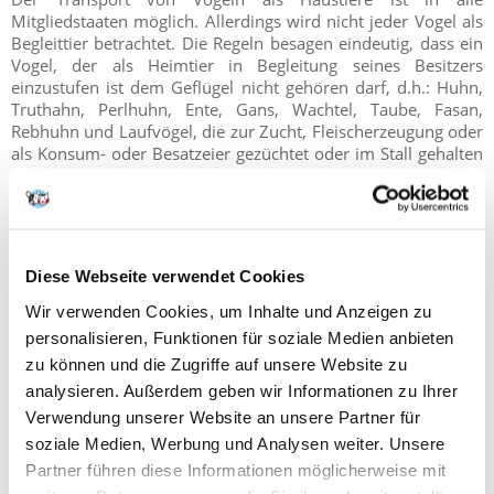
Mitgliedstaaten möglich. Allerdings wird nicht jeder Vogel als
Begleittier betrachtet. Die Regeln besagen eindeutig, dass ein
Vogel, der als Heimtier in Begleitung seines Besitzers
einzustufen ist dem Geflügel nicht gehören darf, d.h.: Huhn,
Truthahn, Perlhuhn, Ente, Gans, Wachtel, Taube, Fasan,
Rebhuhn und Laufvögel, die zur Zucht, Fleischerzeugung oder
als Konsum- oder Besatzeier gezüchtet oder im Stall gehalten
werden.
Vögel, die als Haustiere behandelt werden, müssen während
der Reise vom Eigentümer oder einer vom Eigentümer
bevollmächtigten Person, die als Betreuer fungiert, begleitet
Diese Webseite verwendet Cookies
werden. Mit dem Tier muss ein Gesundheitszeugnis, das von
einem autorisierten amtlichen Tierarzt ausgestellt wurde, und
Wir verwenden Cookies, um Inhalte und Anzeigen zu
eine Erklärung des Eigentümers mitgeführt werden. Oft ist es
personalisieren, Funktionen für soziale Medien anbieten
auch erforderlich, die zuständigen Stellen des Ziellandes zu
zu können und die Zugriffe auf unsere Website zu
informieren. Einzelheiten und Formulare sind beim
analysieren. Außerdem geben wir Informationen zu Ihrer
Botschaftspersonal des gegebenen Landes erhältlich.
Verwendung unserer Website an unsere Partner für
Es gibt keine gesonderten Bestimmungen, die den Transport
soziale Medien, Werbung und Analysen weiter. Unsere
von Kaninchen und Nagetieren zwischen den Mitgliedstaaten
Partner führen diese Informationen möglicherweise mit
verbieten. Jedes Land wendet jedoch seine eigenen Regeln für