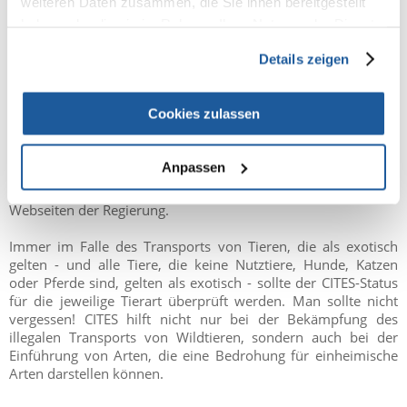
weiteren Daten zusammen, die Sie ihnen bereitgestellt
Transportbeschränkungen an. Es gibt in England keine
haben oder die sie im Rahmen Ihrer Nutzung der Dienste
Beschränkungen für die Einfuhr von Kaninchen, Nagetieren,
Amphibien oder Reptilien. Maximal drei Kaninchen können in
gesammelt haben.
Details zeigen
Deutschland über die Grenze transportiert werden. Für
größere Anzahl gelten andere Regelungen. Es gibt keine
speziellen Regeln für Nagetiere. Vögel sollten die oben
Cookies zulassen
erwähnten relevanten Dokumente haben. Die Zahl der Vögel
darf drei nicht überschreiten. In Irland schreiben die
Vorschriften vor, dass der Besitzer bei der Reise mit dem Tier
Anpassen
anwesend sein und die zuständigen Stellen informieren muss.
Einzelheiten erfahren Sie bei der Botschaft oder auf den
Webseiten der Regierung.
Immer im Falle des Transports von Tieren, die als exotisch
gelten - und alle Tiere, die keine Nutztiere, Hunde, Katzen
oder Pferde sind, gelten als exotisch - sollte der CITES-Status
für die jeweilige Tierart überprüft werden. Man sollte nicht
vergessen! CITES hilft nicht nur bei der Bekämpfung des
illegalen Transports von Wildtieren, sondern auch bei der
Einführung von Arten, die eine Bedrohung für einheimische
Arten darstellen können.