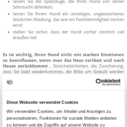
lassen Sie die Spielzeuge, die Ihren Hund von seiner
Sehnsucht ablenken;
lassen Sie Ihrem Hund ein unnötiges, ungewaschenes
Stückchen Kleidung, das wie ein Familienmitglied riechen
wird;
stellen Sie sicher, dass der Hund vorher ziemlich viel
draußen lief.
Es ist wichtig, Ihren Hund nicht mit starken Emotionen
zu beeinflussen, wenn man das Haus verlässt und nach
Hause zurückkommt .
Streicheleinheiten, die Zusicherung,
dass Sie bald wiederkommen, die Bitte um Geduld werden
Ihrem Hund das Gefühl geben, dass das Verlassen des Hauses
durch den Eigentümer etwas Unangenehmes ist. Wenn man
nach Hause kommt, ist es nicht ratsam, plötzlich Ihren
Vierbeiner zu begrüßen. Denn auf diese Weise wird er
verstehen, wie sehr Sie ihn vermisst haben. Am besten ist es,
Diese Webseite verwendet Cookies
ihn in den ersten Minuten zu ignorieren und erst nach einer
Weile zu begrüßen, um die Trennungszeit wieder
Wir verwenden Cookies, um Inhalte und Anzeigen zu
auszugleichen. Wenn diese Tipps nicht funktionieren, können
personalisieren, Funktionen für soziale Medien anbieten
Sie die Hilfe eines Hundeverhaltensforschers in Anspruch
zu können und die Zugriffe auf unsere Website zu