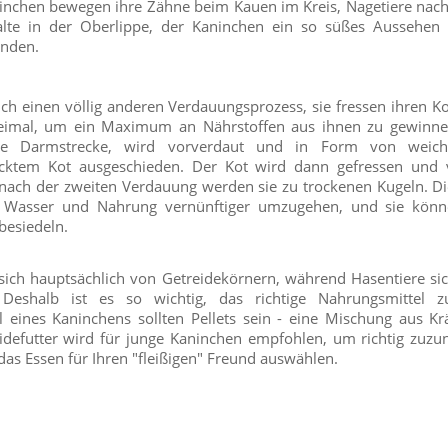
aninchen bewegen ihre Zähne beim Kauen im Kreis, Nagetiere nac
lte in der Oberlippe, der Kaninchen ein so süßes Aussehen ve
finden.
h einen völlig anderen Verdauungsprozess, sie fressen ihren K
eimal, um ein Maximum an Nährstoffen aus ihnen zu gewinne
nge Darmstrecke, wird vorverdaut und in Form von weic
ecktem Kot ausgeschieden. Der Kot wird dann gefressen und
 nach der zweiten Verdauung werden sie zu trockenen Kugeln. Die
t Wasser und Nahrung vernünftiger umzugehen, und sie könn
besiedeln.
sich hauptsächlich von Getreidekörnern, während Hasentiere si
Deshalb ist es so wichtig, das richtige Nahrungsmittel 
 eines Kaninchens sollten Pellets sein - eine Mischung aus K
idefutter wird für junge Kaninchen empfohlen, um richtig zuz
das Essen für Ihren "fleißigen" Freund auswählen.