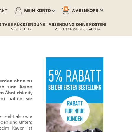
0
AKT
MEIN KONTO
WARENKORB
0 TAGE RÜCKSENDUNG
ABSENDUNG OHNE KOSTEN!
NUR BEI UNS!
VERSANDKOSTENFREI AB 39 €
werden ohne zu
en sind keine
en Ähnlichkeit,
n) haben sie
r sieht also wie
oben und unten:
beim Kauen ist