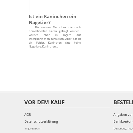
Ist ein Kaninchen ein
Nagetier?
Die meisten Menschen, die nach
domestizierten Tieren gefragt werden,
werden ohne zu zögern auf
Zwergkaninchen hinweisen. Aber das ist
ein Fehler. Kaninchen sind keine
Nagetiere. Kaninchen...
VOR DEM KAUF
BESTEL
AGB
Angaben zur
Datenschutzerklärung
Bankkonto
Impressum
Bestätigung 