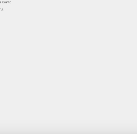
s Konto
ung