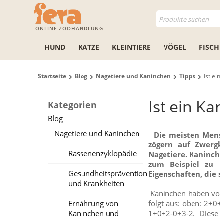
ONLINE-ZOOHANDLUNG
HUND
KATZE
KLEINTIERE
VÖGEL
FISCH
Startseite
Blog
Nagetiere und Kaninchen
Tipps
Ist e
Ist ein K
Kategorien
Blog
Nagetiere und Kaninchen
Die meisten Mens
zögern auf Zwergk
Rassenenzyklopädie
Nagetiere. Kaninch
zum Beispiel zu
Gesundheitsprävention
Eigenschaften, die
und Krankheiten
Kaninchen haben vor 
Ernährung von
folgt aus: oben: 2+
Kaninchen und
1+0+2-0+3-2. Diese