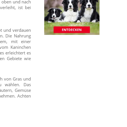
h oben und nach
rleiht, ist bei
ot und verdauen
n. Die Nahrung
hem, mit einer
 vom Kaninchen
s erleichtert es
en Gebiete wie
ch von Gras und
zu wählen. Das
räutern, Gemüse
unehmen. Achten