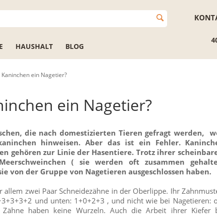
KONT
4
E
HAUSHALT
BLOG
in Kaninchen ein Nagetier?
aninchen ein Nagetier?
chen, die nach domestizierten Tieren gefragt werden, 
aninchen hinweisen. Aber das ist ein Fehler. Kaninch
en gehören zur Linie der Hasentiere. Trotz ihrer scheinbar
 Meerschweinchen ( sie werden oft zusammen gehalte
 sie von der Gruppe von Nagetieren ausgeschlossen haben.
allem zwei Paar Schneidezähne in der Oberlippe. Ihr Zahnmuste
0+3+3+3+2 und unten: 1+0+2+3 , und nicht wie bei Nagetieren: 
 Zähne haben keine Wurzeln. Auch die Arbeit ihrer Kiefer 