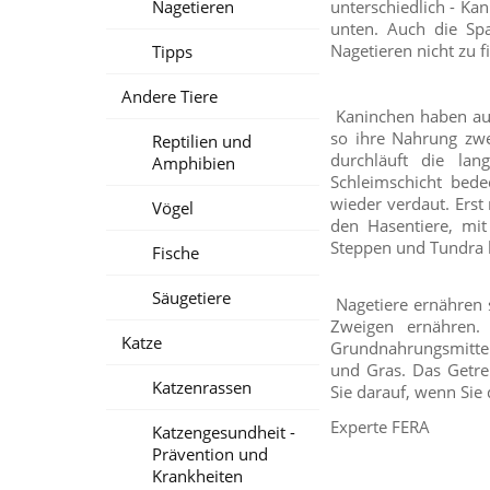
Nagetieren
unterschiedlich - K
unten. Auch die Spa
Nagetieren nicht zu 
Tipps
Andere Tiere
Kaninchen haben auc
so ihre Nahrung zw
Reptilien und
durchläuft die la
Amphibien
Schleimschicht bed
wieder verdaut. Erst
Vögel
den Hasentiere, mi
Steppen und Tundra 
Fische
Säugetiere
Nagetiere ernähren 
Zweigen ernähren. 
Katze
Grundnahrungsmittel
und Gras. Das Getre
Katzenrassen
Sie darauf, wenn Sie 
Experte FERA
Katzengesundheit -
Prävention und
Krankheiten