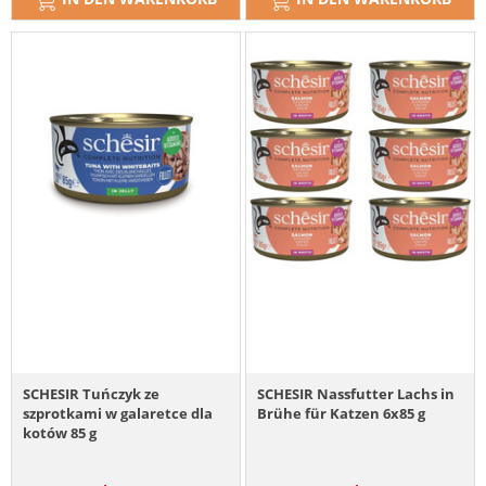
SCHESIR Tuńczyk ze
SCHESIR Nassfutter Lachs in
szprotkami w galaretce dla
Brühe für Katzen 6x85 g
kotów 85 g