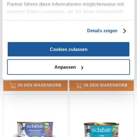
Partner führen diese Informationen möglicherweise mit
weiteren Daten zusammen, die Sie ihnen bereitgestellt
haben oder die sie im Rahmen Ihrer Nutzung der Dienste
gesammelt haben.
Details zeigen
SCHESIR Thunfisch mit
SCHESIR Hähnchen mit Reis
goldbrasse 85 g
in Brühe 70 g
Cookies zulassen
€
1.94
€
1.49
Anpassen
(21.56 € / kg)
(21.29 € / kg)
IN DEN WARENKORB
IN DEN WARENKORB