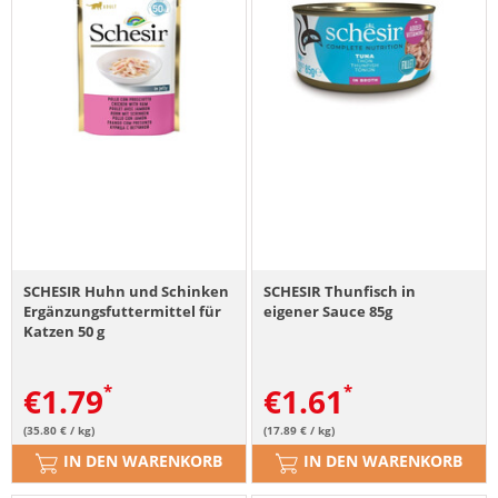
SCHESIR Huhn und Schinken
SCHESIR Thunfisch in
Ergänzungsfuttermittel für
eigener Sauce 85g
Katzen 50 g
€
1.79
€
1.61
(35.80 € / kg)
(17.89 € / kg)
IN DEN WARENKORB
IN DEN WARENKORB