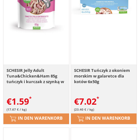
SCHESIR Jelly Adult
SCHESIR Tuńczyk z okoniem
Tuna&Chicken&Ham 85g
morskim w galaretce dla
tuńczyk i kurczak z szynką w
kotów 6x50g
galaretce
€
1.59
€
7.02
(17.67 € / kg)
(23.40 € / kg)
IN DEN WARENKORB
IN DEN WARENKORB