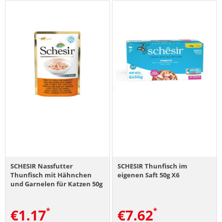
SCHESIR Nassfutter
SCHESIR Thunfisch im
Thunfisch mit Hähnchen
eigenen Saft 50g X6
und Garnelen für Katzen 50g
€
1.17
€
7.62