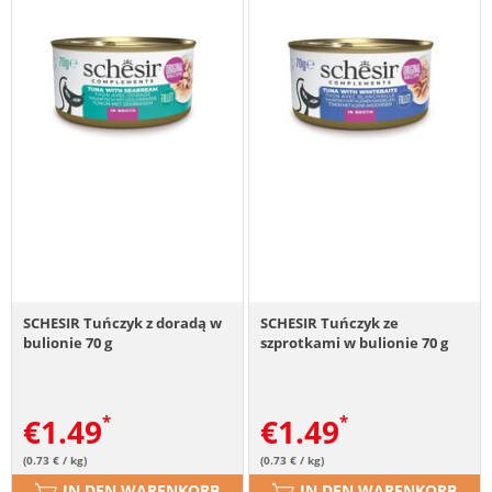
SCHESIR Tuńczyk z doradą w
SCHESIR Tuńczyk ze
bulionie 70 g
szprotkami w bulionie 70 g
€
1.49
€
1.49
(0.73 € / kg)
(0.73 € / kg)
IN DEN WARENKORB
IN DEN WARENKORB