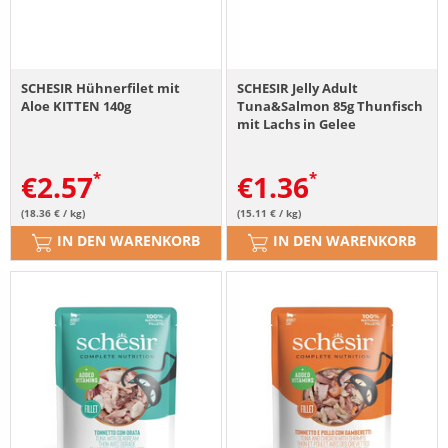
SCHESIR Hühnerfilet mit
SCHESIR Jelly Adult
Aloe KITTEN 140g
Tuna&Salmon 85g Thunfisch
mit Lachs in Gelee
€
2.57
€
1.36
(18.36 € / kg)
(15.11 € / kg)
IN DEN WARENKORB
IN DEN WARENKORB