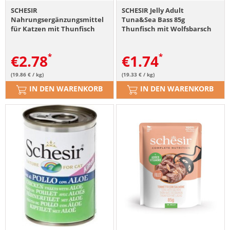
SCHESIR
SCHESIR Jelly Adult
Nahrungsergänzungsmittel
Tuna&Sea Bass 85g
für Katzen mit Thunfisch
Thunfisch mit Wolfsbarsch
140g
in Gelee
€
2.78
€
1.74
(19.86 € / kg)
(19.33 € / kg)
IN DEN WARENKORB
IN DEN WARENKORB