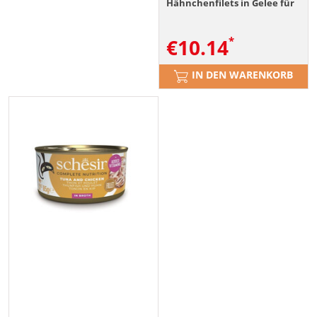
Hähnchenfilets in Gelee für
Katze 6x85 g
€
10.14
IN DEN WARENKORB