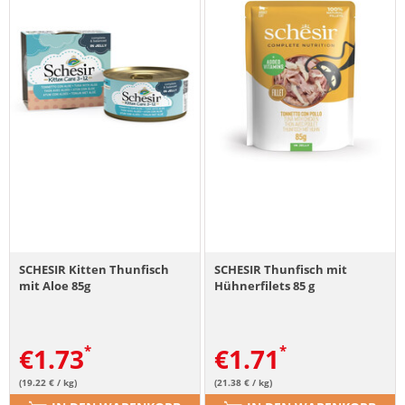
SCHESIR Kitten Thunfisch
SCHESIR Thunfisch mit
mit Aloe 85g
Hühnerfilets 85 g
€
1.73
€
1.71
(19.22 € / kg)
(21.38 € / kg)